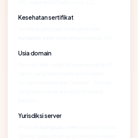
OK, registrar GoDaddy.com, LLC.
Kesehatan sertifikat
Sertifikat yang saat ini disajikan oleh
humpuss.com
dipecahkan sebagai: OK.
Usia domain
Domain telah terdaftar selama sekitar 27
tahun, yang menempatkannya dalam
kategori kematangan "mature". Domain
yang lebih tua secara statistik kurang
berisiko.
Yurisdiksi server
IP di balik
humpuss.com
berada di United
States, pada infrastruktur yang disediakan