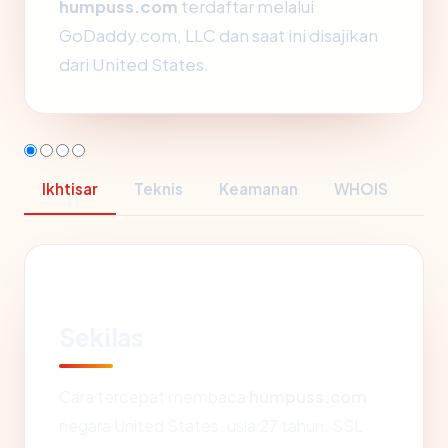
humpuss.com
terdaftar melalui
GoDaddy.com, LLC dan saat ini disajikan
dari United States.
Ikhtisar
Teknis
Keamanan
WHOIS
Sekilas
Cara tercepat membaca
humpuss.com
:
negara United States, usia 27 tahun, SSL