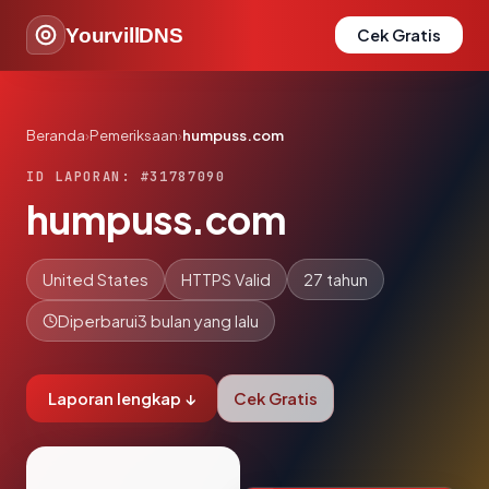
YourvillDNS
Cek Gratis
Beranda
›
Pemeriksaan
›
humpuss.com
ID LAPORAN: #31787090
humpuss.com
United States
HTTPS Valid
27 tahun
Diperbarui
3 bulan yang lalu
Laporan lengkap ↓
Cek Gratis