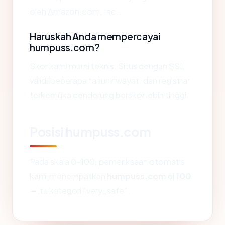
oleh Amazon.com, Inc..
Haruskah Anda mempercayai
humpuss.com?
Skor kami murni teknis. Situs dengan SSL
valid, beberapa tahun riwayat, dan registrar
terkemuka cenderung berskor lebih tinggi.
Posisi humpuss.com
Pada skala 0-100, pemeriksaan otomatis
kami menempatkan
humpuss.com
di
100
— itu kategori "very_safe".