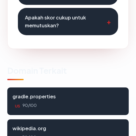
Apakah skor cukup untuk
memutuskan?
Domain Terkait
gradle.properties
90/100
US
wikipedia.org