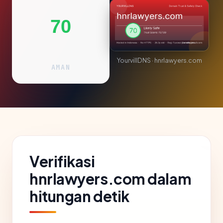
70
YourvillDNS · hnrlawyers.com
AMAN
Verifikasi
hnrlawyers.com dalam
hitungan detik