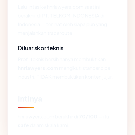
Lalu lintas ke hnrlawyers.com saat ini
berakhir di PT. TELKOM INDONESIA di
Indonesia — terlihat oleh siapa pun yang
menjalankan traceroute.
Di luar skor teknis
Profil teknis bersih hanya membuktikan
hnrlawyers.com
mengikuti standar pipa
industri. TIDAK membuktikan konten jujur.
Intinya
hnrlawyers.com berakhir di
70/100
— itu
safe
dalam skala kami.