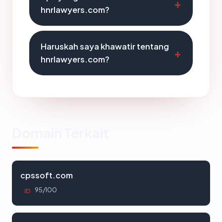
hnrlawyers.com?
Haruskah saya khawatir tentang
hnrlawyers.com?
Domain Terkait
cpssoft.com
95/100
ID