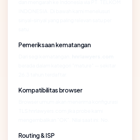
dan mengarah ke Indonesia via PT. TELKOM
INDONESIA. Di bawah kami menelusuri
sinyal-sinyal yang paling relevan satu per
satu.
Pemeriksaan kematangan
Dari segi kematangan,
hnrlawyers.com
berada dalam kategori "mature" — sekitar
26.3 tahun terdaftar.
Kompatibilitas browser
Browser umum akan menerima konfigurasi
TLS hnrlawyers.com jika probe kami
mengembalikan "OK". Nilai saat ini: No.
Routing & ISP