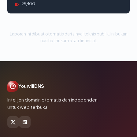
95/100
ID
Laporan ini dibuat otomatis dari sinyal teknis publik. Ini bukan
nasihat hukum atau finansial.
YourvillDNS
Intelijen domain otomatis dan independen
untuk web terbuka.