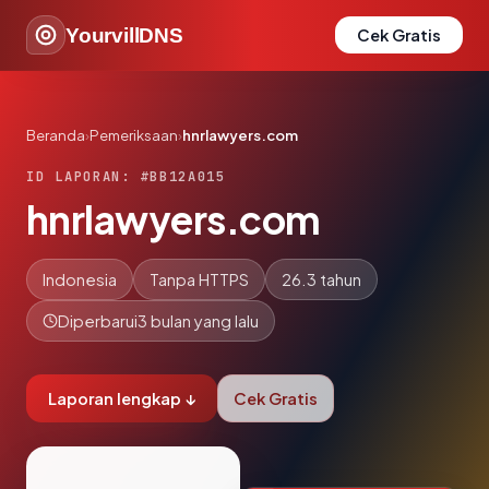
YourvillDNS
Cek Gratis
Beranda
›
Pemeriksaan
›
hnrlawyers.com
ID LAPORAN: #BB12A015
hnrlawyers.com
Indonesia
Tanpa HTTPS
26.3 tahun
Diperbarui
3 bulan yang lalu
Laporan lengkap ↓
Cek Gratis