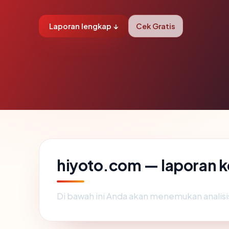
Laporan lengkap ↓
Cek Gratis
hiyoto.com — laporan 
Di bawah ini Anda akan menemukan analis