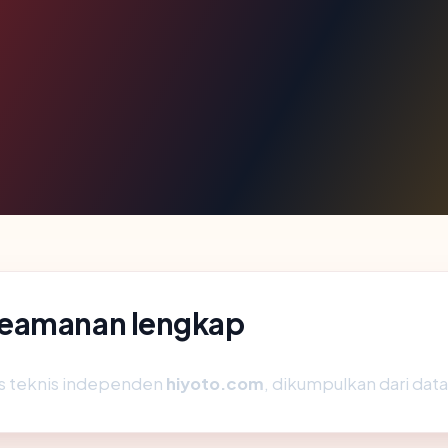
keamanan lengkap
is teknis independen
hiyoto.com
, dikumpulkan dari data