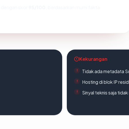
dengan skor
95/100
, berdasarkan murni fakta
Kekurangan
Tidak ada metadata S
Hosting di blok IP resi
Sinyal teknis saja tid