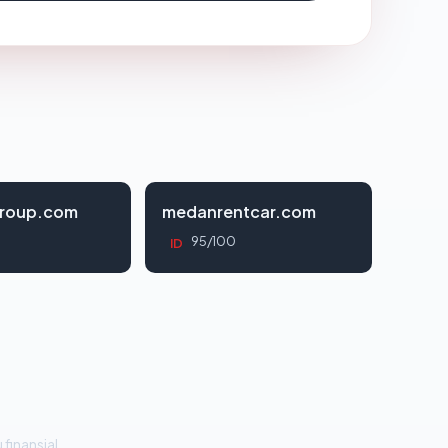
roup.com
medanrentcar.com
95/100
ID
 finansial.