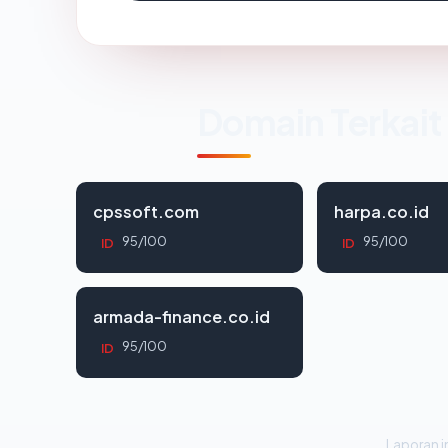
Domain Terkait
cpssoft.com
harpa.co.id
95/100
95/100
ID
ID
armada-finance.co.id
95/100
ID
Laporan in