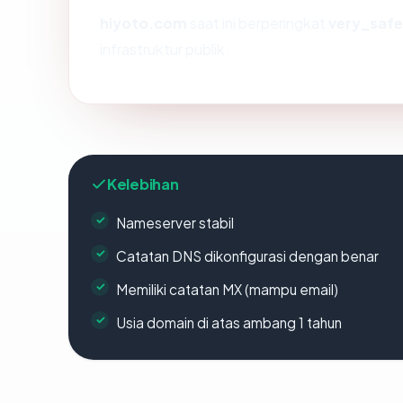
hiyoto.com
saat ini berperingkat
very_safe
infrastruktur publik.
Kelebihan
Nameserver stabil
Catatan DNS dikonfigurasi dengan benar
Memiliki catatan MX (mampu email)
Usia domain di atas ambang 1 tahun