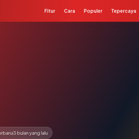
Fitur
Cara
Populer
Tepercaya
rbarui
3 bulan yang lalu