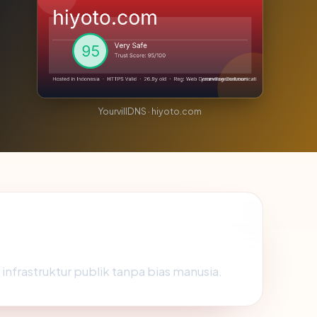
YourvillDNS · hiyoto.com
 infrastruktur publik tanpa bias manusia.