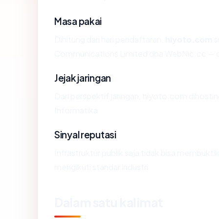
Masa pakai
Dihitung dari hari pendaftaran,
hiyoto.com
s
Communications Limited dba WebNic.cc — d
Jejak jaringan
Dari perspektif jaringan, hiyoto.com dihosti
Informatika.
Sinyal reputasi
Infrastruktur publik saja tidak bisa membukt
mengikuti standar industri.
Dalam satu kalimat