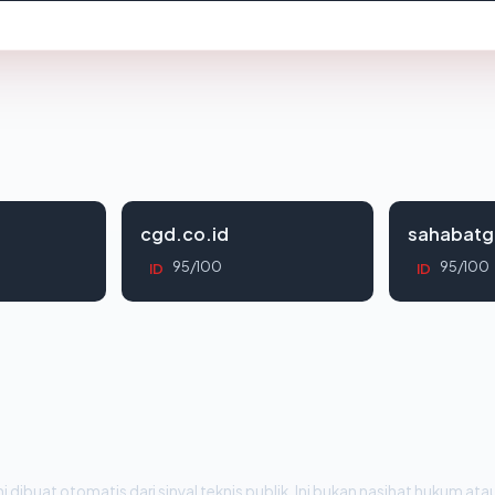
cgd.co.id
sahabatg
95/100
95/100
ID
ID
i dibuat otomatis dari sinyal teknis publik. Ini bukan nasihat hukum atau