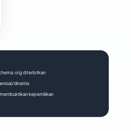
chema.org diterbitkan
densial/dinamis
ak membuktikan kepemilikan