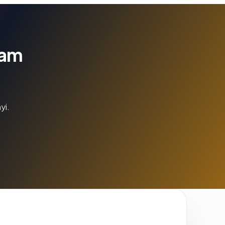
lam
yi.