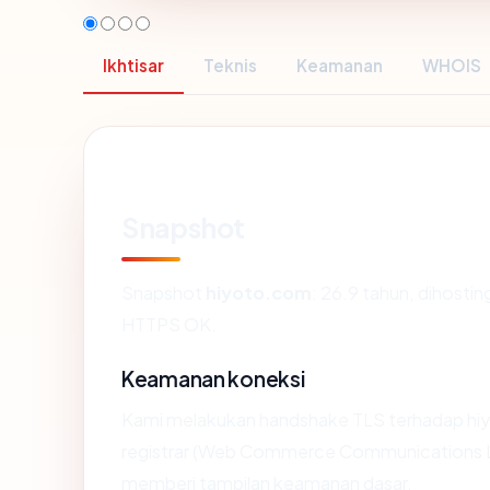
Ikhtisar
Teknis
Keamanan
WHOIS
Snapshot
Snapshot
hiyoto.com
: 26.9 tahun, dihosti
HTTPS OK.
Keamanan koneksi
Kami melakukan handshake TLS terhadap h
registrar (Web Commerce Communications Lim
memberi tampilan keamanan dasar.