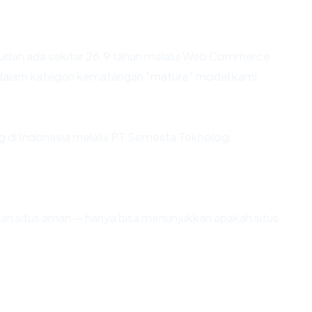
udah ada sekitar 26.9 tahun melalui Web Commerce
alam kategori kematangan "mature" model kami.
ng di Indonesia melalui PT Semesta Teknologi
ikan situs aman — hanya bisa menunjukkan apakah situs