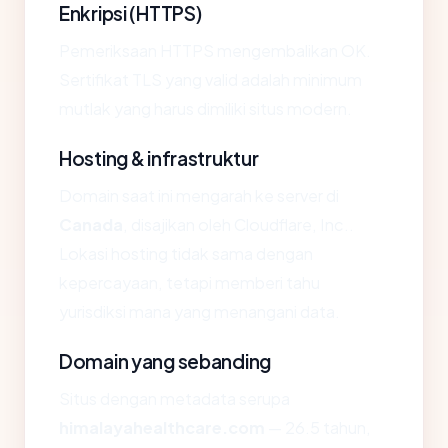
Enkripsi (HTTPS)
Pemeriksaan HTTPS mengembalikan OK.
Sertifikat TLS yang valid adalah minimum
mutlak yang harus dimiliki situs modern.
Hosting & infrastruktur
Domain saat ini mengarah ke server di
Canada
, disajikan oleh Cloudflare, Inc..
Lokasi hosting tidak sama dengan
kepercayaan, tetapi memberi tahu
yurisdiksi mana yang menangani data.
Domain yang sebanding
Situs dengan metadata serupa
himalayahealthcare.com
— 26.5 tahun,