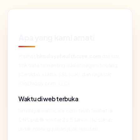
Apa yang kami amati
Melihat
himalayahealthcare.com
dari luar,
titik data terpenting adalah negara hosting
(Canada), status SSL (OK), dan registrar
(GoDaddy.com, LLC).
Waktu di web terbuka
himalayahealthcare.com telah terlihat di
DNS publik sekitar 26.5 tahun. Itu cukup
untuk meninggalkan jejak reputasi.