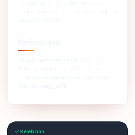
hosting Canada, SSL valid — biasanya
mencakup baik bisnis sah maupun cangkang
yang diganti merek.
Kesimpulan
Setelah memadukan sinyal DNS, TLS,
RDAP, dan GeoIP, skor otomatis kami
untuk
himalayahealthcare.com
ada di
100/100
(
very_safe
).
Kelebihan