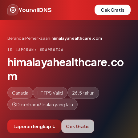
YourvillDNS
Cek Gratis
Beranda
›
Pemeriksaan
›
himalayahealthcare.com
ID LAPORAN: #DA9B0E46
himalayahealthcare.co
m
Canada
HTTPS Valid
26.5 tahun
Diperbarui
3 bulan yang lalu
Laporan lengkap ↓
Cek Gratis