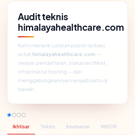
Audit teknis
himalayahealthcare.com
Kami menarik catatan publik terbaru
untuk
himalayahealthcare.com
—
riwayat pendaftaran, status sertifikat,
infrastruktur hosting — dan
menggabungkannya menjadi kartu di
bawah.
Ikhtisar
Teknis
Keamanan
WHOIS