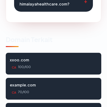
himalayahealthcare.com?
Domain Terkait
xxoo.com
100/100
CA
example.com
70/100
CA