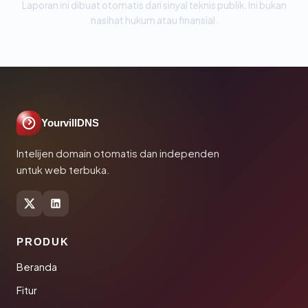
Laporan ini dibuat otomatis dari sinyal teknis publik. Ini bukan
nasihat hukum atau finansial.
YourvillDNS
Intelijen domain otomatis dan independen
untuk web terbuka.
PRODUK
Beranda
Fitur