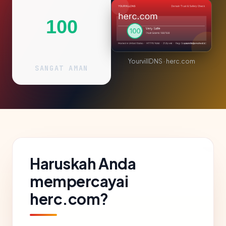
100
YourvillDNS · herc.com
SANGAT AMAN
Haruskah Anda
mempercayai
herc.com?