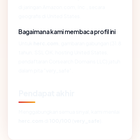
di jaringan Amazon.com, Inc., secara
geografis di United States.
Bagaimana kami membaca profil ini
Untuk
herc.com
, gambaran gabungan (31.8
tahun, SSL OK, hosting United States,
pendaftaran Corsearch Domains LLC) jatuh
dalam pita "very_safe".
Pendapat akhir
Menggabungkan semua sinyal, kami menilai
herc.com
di
100/100
(
very_safe
).