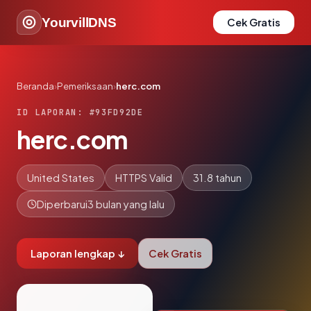
YourvillDNS
Cek Gratis
Beranda
›
Pemeriksaan
›
herc.com
ID LAPORAN: #93FD92DE
herc.com
United States
HTTPS Valid
31.8 tahun
Diperbarui
3 bulan yang lalu
Laporan lengkap ↓
Cek Gratis