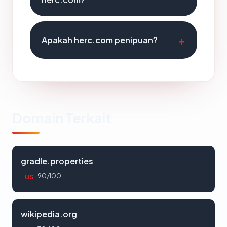
Apakah herc.com penipuan?
Domain Terkait
gradle.properties
90/100
US
wikipedia.org