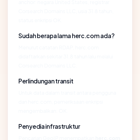
anchor: negara United States, registrar
Corsearch Domains LLC, usia 31.8 tahun,
status enkripsi OK.
Sudah berapa lama herc.com ada?
Menurut catatan RDAP, herc.com
didaftarkan sekitar 31.8 tahun lalu melalui
Corsearch Domains LLC.
Perlindungan transit
Untuk data dalam transit antara pengguna
dan herc.com, pemeriksaan enkripsi
mengembalikan: OK.
Penyedia infrastruktur
Pencarian GeoIP menempatkan
herc.com