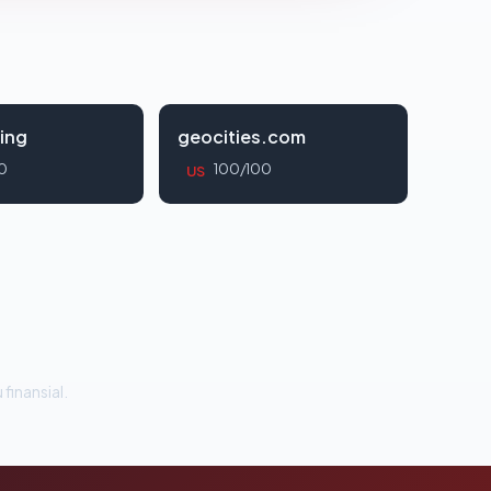
ing
geocities.com
0
100/100
US
 finansial.