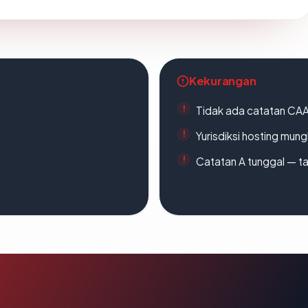
Kekurangan
Tidak ada catatan CA
Yurisdiksi hosting mun
Catatan A tunggal — ta