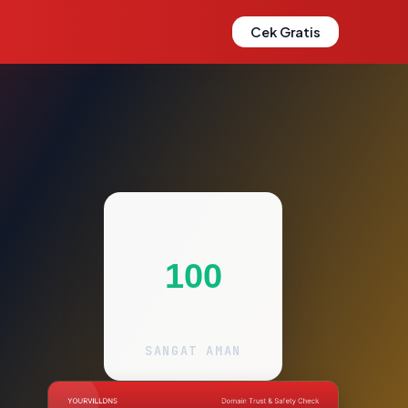
Cek Gratis
100
SANGAT AMAN