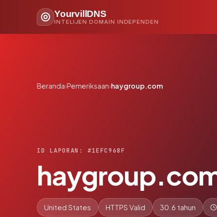
YourvillDNS
INTELIJEN DOMAIN INDEPENDEN
Beranda
›
Pemeriksaan
›
haygroup.com
ID LAPORAN: #1EFC968F
haygroup.co
United States
HTTPS Valid
30.6 tahun