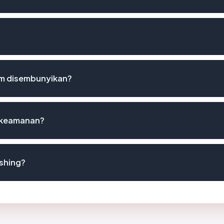
m disembunyikan?
t keamanan?
shing?