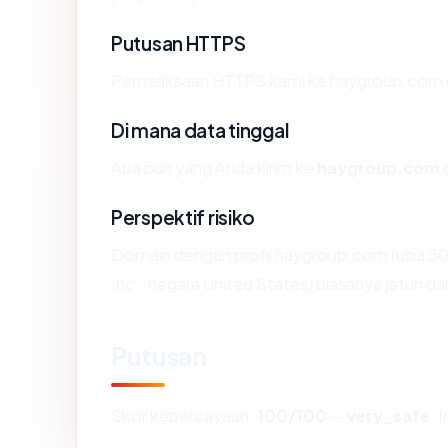
Putusan HTTPS
Pemeriksaan HTTPS kami ke haygroup.com d
Di mana data tinggal
Apa pun yang Anda kirim ke
haygroup.com
d
Perspektif risiko
Domain dengan profil haygroup.com (usia 30
Inc., negara United States) biasanya jatuh d
Putusan
Skor kepercayaan:
100/100
—
very_safe
. 