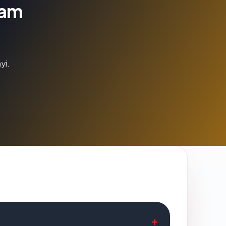
lam
yi.