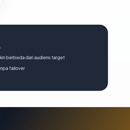
A
gkin berbeda dari audiens target
npa failover