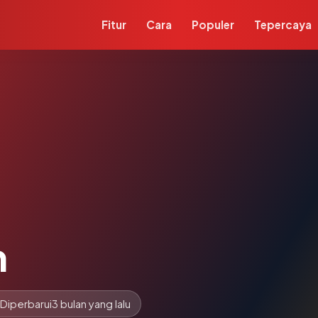
Fitur
Cara
Populer
Tepercaya
m
Diperbarui
3 bulan yang lalu