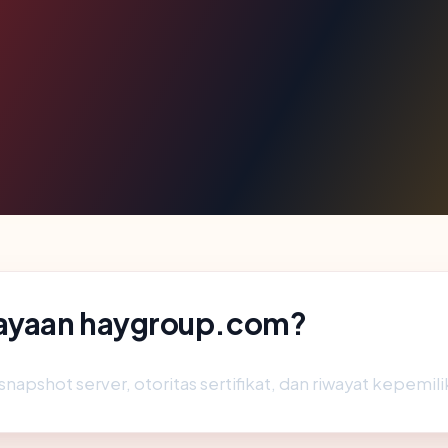
cayaan haygroup.com?
snapshot server, otoritas sertifikat, dan riwayat kepemili