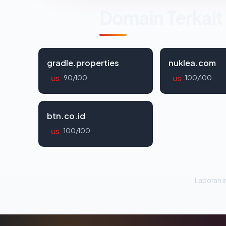
Domain Terkait
gradle.properties
nuklea.com
90/100
100/100
US
US
btn.co.id
100/100
US
Laporan in