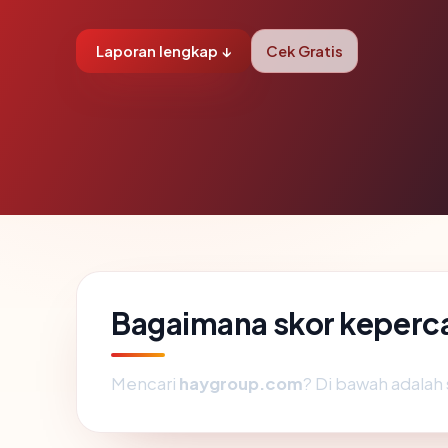
Laporan lengkap ↓
Cek Gratis
Bagaimana skor keper
Mencari
haygroup.com
? Di bawah adalah 