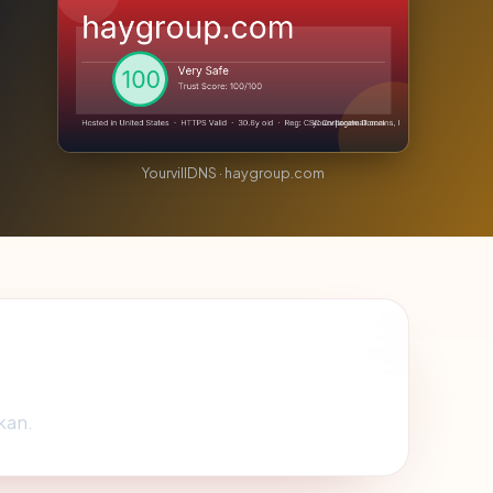
YourvillDNS · haygroup.com
kan.