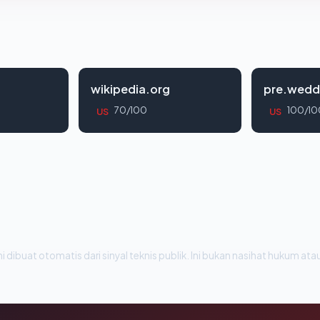
wikipedia.org
pre.wedd
70/100
100/10
US
US
i dibuat otomatis dari sinyal teknis publik. Ini bukan nasihat hukum atau