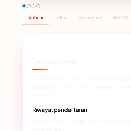
Ikhtisar
Teknis
Keamanan
WHOIS
Temuan awal
Pemeriksaan otomatis kami terhadap
hayg
mengarah ke United States, disajikan oleh 
merespons OK.
Riwayat pendaftaran
haygroup.com telah ada sekitar 30.6 tahun.
proyek mapan.