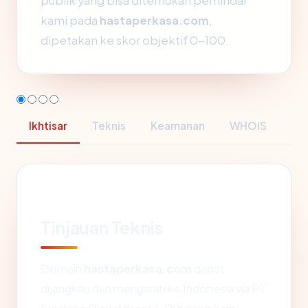
publik yang bisa ditemukan pemindai
kami pada
hastaperkasa.com
,
dipetakan ke skor objektif 0-100.
Ikhtisar
Teknis
Keamanan
WHOIS
Tinjauan Teknis
Domain
hastaperkasa.com
dapat
dijangkau dan mengarah ke Indonesia via PT