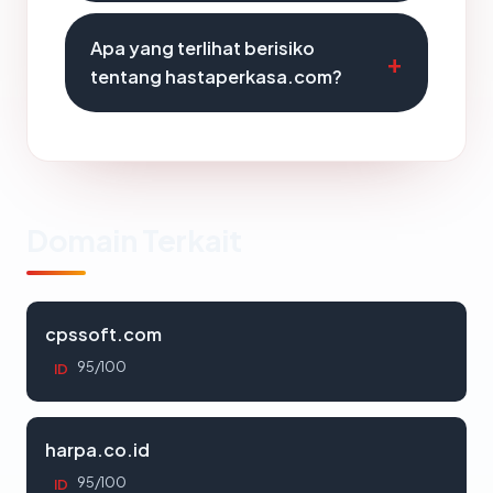
Apa yang terlihat berisiko
tentang hastaperkasa.com?
Domain Terkait
cpssoft.com
95/100
ID
harpa.co.id
95/100
ID