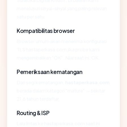
Suraloka Digital Kreatif. Di bawah kami
menelusuri sinyal-sinyal yang paling relevan
satu per satu.
Kompatibilitas browser
Browser umum akan menerima konfigurasi
TLS hastaperkasa.com jika probe kami
mengembalikan "OK". Nilai saat ini: OK.
Pemeriksaan kematangan
Dari segi kematangan,
hastaperkasa.com
berada dalam kategori "mature" — sekitar
21.6 tahun terdaftar.
Routing & ISP
Lalu lintas ke hastaperkasa.com saat ini