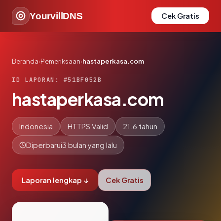
YourvillDNS
Cek Gratis
Beranda
›
Pemeriksaan
›
hastaperkasa.com
ID LAPORAN: #51BF052B
hastaperkasa.com
Indonesia
HTTPS Valid
21.6 tahun
Diperbarui
3 bulan yang lalu
Laporan lengkap ↓
Cek Gratis