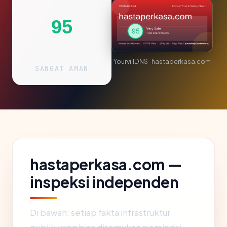
95
YourvillDNS · hastaperkasa.com
SANGAT AMAN
hastaperkasa.com —
inspeksi independen
Di bawah: setiap fakta infrastruktur