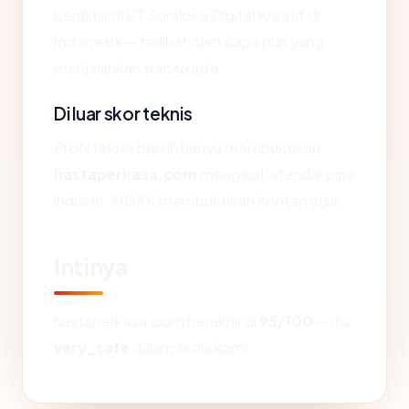
berakhir di PT Suraloka Digital Kreatif di
Indonesia — terlihat oleh siapa pun yang
menjalankan traceroute.
Di luar skor teknis
Profil teknis bersih hanya membuktikan
hastaperkasa.com
mengikuti standar pipa
industri. TIDAK membuktikan konten jujur.
Intinya
hastaperkasa.com berakhir di
95/100
— itu
very_safe
dalam skala kami.