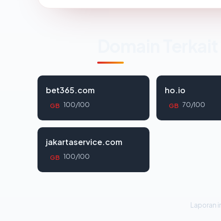
Domain Terkait
bet365.com
ho.io
100/100
70/100
GB
GB
jakartaservice.com
100/100
GB
Laporan in