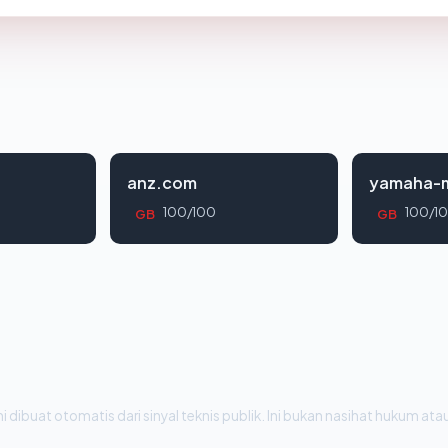
anz.com
yamaha-m
100/100
100/1
GB
GB
i dibuat otomatis dari sinyal teknis publik. Ini bukan nasihat hukum atau