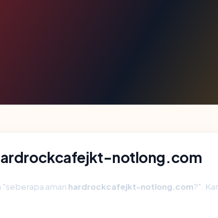
 hardrockcafejkt-notlong.com
ah "seberapa aman
hardrockcafejkt-notlong.com
?". K