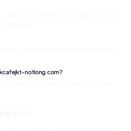
ahun, yang menempatkannya dalam kategori kematangan
 kurang berisiko.
erada di Unknown, pada infrastruktur yang disediakan
kcafejkt-notlong.com?
id, beberapa tahun riwayat, dan registrar terkemuka
long.com
kami menempatkan
hardrockcafejkt-notlong.com
di