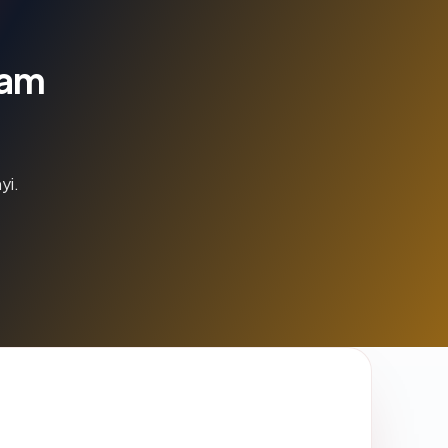
lam
yi.