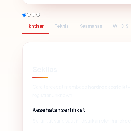
Ikhtisar
Teknis
Keamanan
WHOIS
Sekilas
Cara tercepat membaca
hardrockcafejkt
registrar Unknown.
Kesehatan sertifikat
Sertifikat yang saat ini disajikan oleh
hardroc