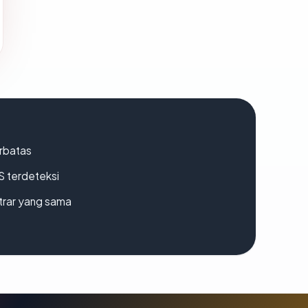
erbatas
S terdeteksi
strar yang sama