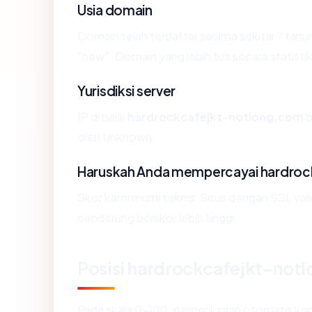
Usia domain
Domain telah terdaftar selama sekitar ? t
"new". Domain yang lebih tua secara statistik
Yurisdiksi server
IP di balik
hardrockcafejkt-notlong.com
b
oleh Unknown.
Haruskah Anda mempercayai hardroc
Skor kami murni teknis. Situs dengan SSL val
cenderung berskor lebih tinggi.
Posisi hardrockcafejkt-not
Pada skala 0-100, pemeriksaan otomatis 