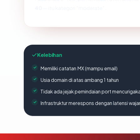
40
— itu kategori "moderate".
Kelebihan
Memiliki catatan MX (mampu email)
Usia domain di atas ambang 1 tahun
Tidak ada jejak pemindaian port mencurigak
Infrastruktur merespons dengan latensi waja