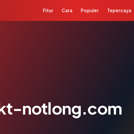
Fitur
Cara
Populer
Tepercaya
jkt-notlong.com