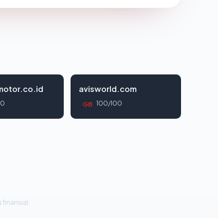
otor.co.id
avisworld.com
00
100/100
GB
 finansial.