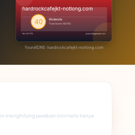
YourvillDNS · hardrockcafejkt-notlong.com
ami menghitung jawaban otomatis hanya