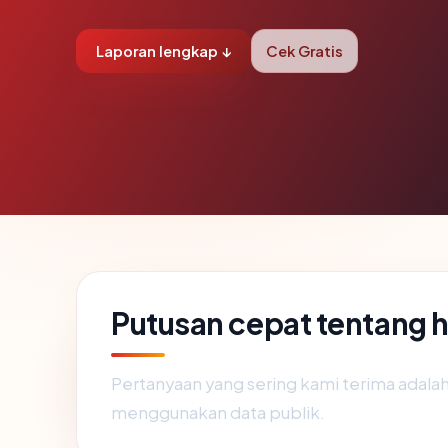
Laporan lengkap ↓
Cek Gratis
Putusan cepat tentang
Pertanyaan yang sering kami terima adal
menggunakan data publik.