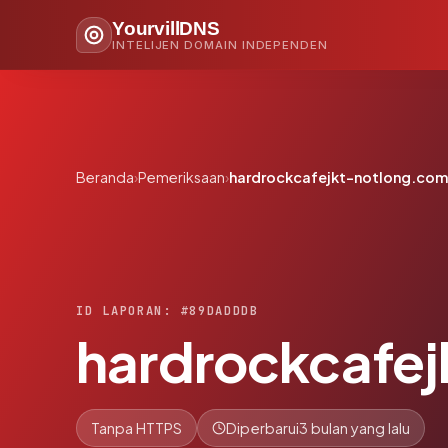
YourvillDNS
INTELIJEN DOMAIN INDEPENDEN
Beranda
›
Pemeriksaan
›
hardrockcafejkt-notlong.com
ID LAPORAN: #89DADDDB
hardrockcafe
Tanpa HTTPS
Diperbarui
3 bulan yang lalu