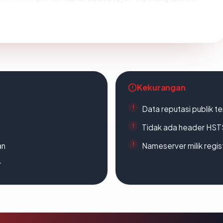
Kekurangan
Data reputasi publik t
Tidak ada header HST
an
Nameserver milik regi
r