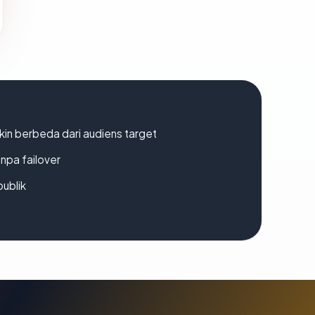
gkin berbeda dari audiens target
npa failover
publik