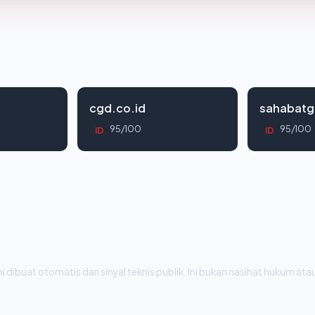
cgd.co.id
sahabatg
95/100
95/100
ID
ID
i dibuat otomatis dari sinyal teknis publik. Ini bukan nasihat hukum atau