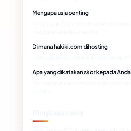
Mengapa usia penting
Rekam jejak 27.1 tahun bukan bukti legitimasi,
mengakumulasi sinyal reputasi.
Di mana hakiki.com dihosting
hakiki.com dioperasikan dari Indonesia via 
Apa yang dikatakan skor kepada Anda
Skor kepercayaan otomatis hakiki.com mence
standar.
Ringkasan skor
hakiki.com → 95/100 (
very_safe
). Nilai dih