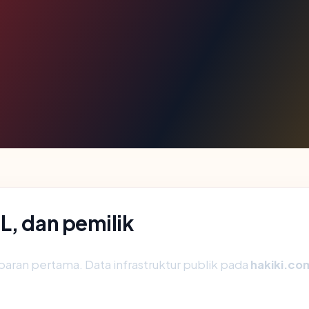
L, dan pemilik
aran pertama. Data infrastruktur publik pada
hakiki.co