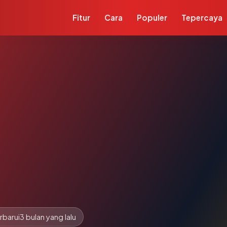
Fitur
Cara
Populer
Tepercaya
rbarui
3 bulan yang lalu