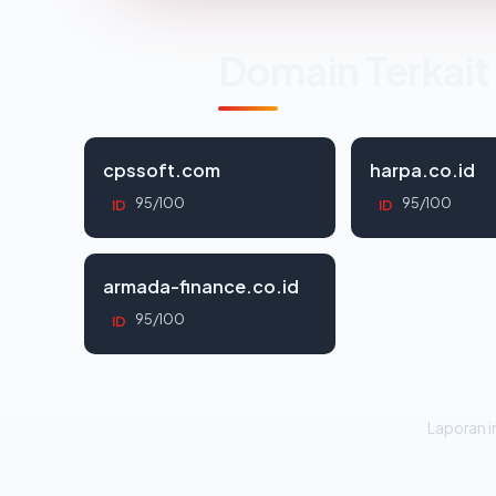
Domain Terkait
cpssoft.com
harpa.co.id
95/100
95/100
ID
ID
armada-finance.co.id
95/100
ID
Laporan in