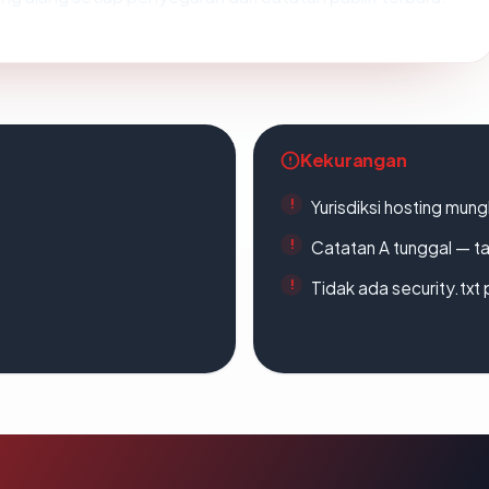
Kekurangan
Yurisdiksi hosting mun
Catatan A tunggal — ta
Tidak ada security.txt 