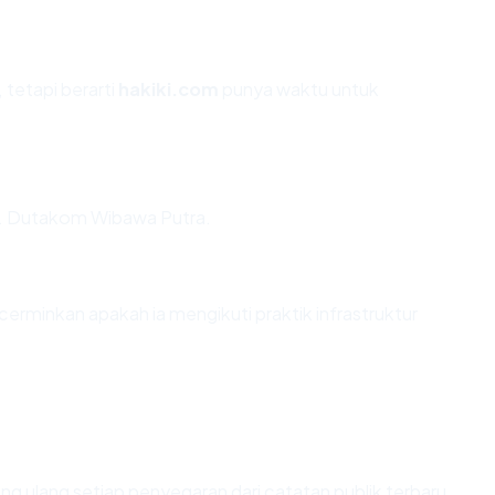
 tetapi berarti
hakiki.com
punya waktu untuk
PT. Dutakom Wibawa Putra.
rminkan apakah ia mengikuti praktik infrastruktur
itung ulang setiap penyegaran dari catatan publik terbaru.