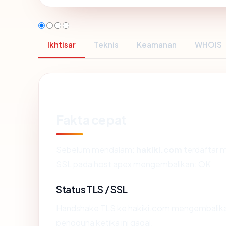
Ikhtisar
Teknis
Keamanan
WHOIS
Fakta cepat
Sebelum mendalam:
hakiki.com
terdaftar m
SSL pada host apex mengembalikan: OK.
Status TLS / SSL
Handshake TLS ke hakiki.com mengembalik
pengguna ketika ini gagal.