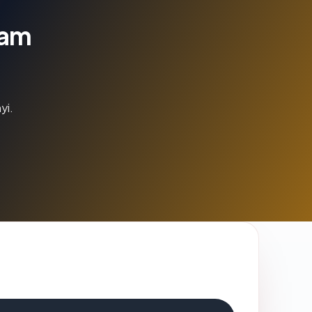
lam
yi.