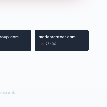
roup.com
medanrentcar.com
95/100
ID
 finansial.