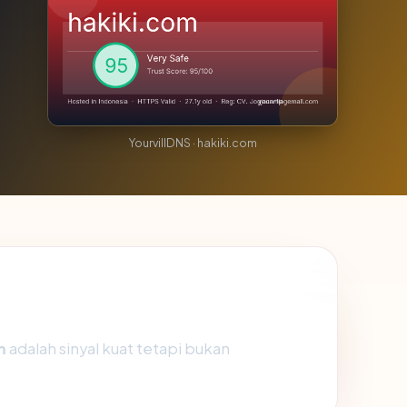
YourvillDNS · hakiki.com
m
adalah sinyal kuat tetapi bukan