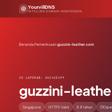
YourvillDNS
INTELIJEN DOMAIN INDEPENDEN
Beranda
›
Pemeriksaan
›
guzzini-leather.com
ID LAPORAN: #6C42E499
guzzini-leath
Singapore
HTTPS Valid
8.8 tahun
Dipe