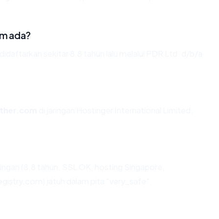
om ada?
daftarkan sekitar 8.8 tahun lalu melalui PDR Ltd. d/b/a
ather.com
di jaringan Hostinger International Limited,
ngan (8.8 tahun, SSL OK, hosting Singapore,
istry.com) jatuh dalam pita "very_safe".