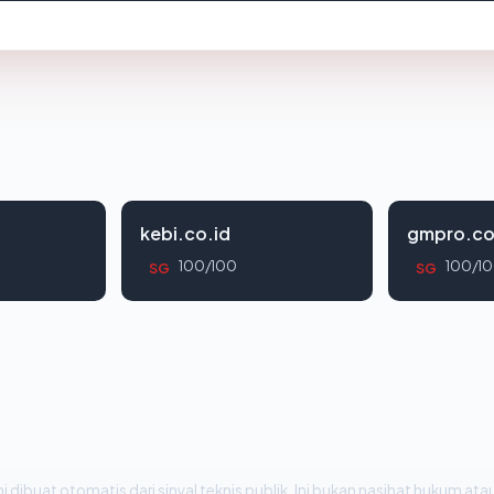
kebi.co.id
gmpro.co
100/100
100/1
SG
SG
i dibuat otomatis dari sinyal teknis publik. Ini bukan nasihat hukum atau