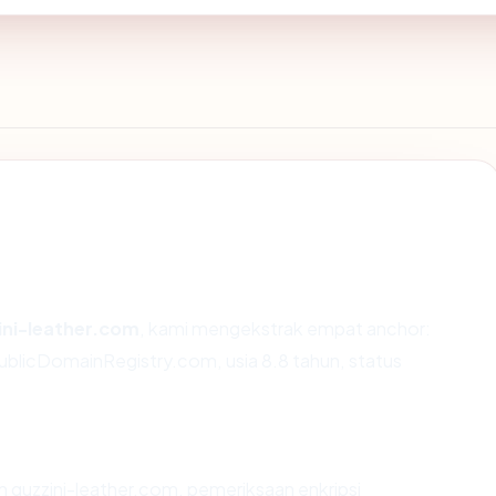
ini-leather.com
, kami mengekstrak empat anchor:
PublicDomainRegistry.com, usia 8.8 tahun, status
n guzzini-leather.com, pemeriksaan enkripsi