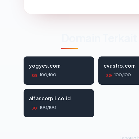
Domain Terkait
yogyes.com
cvastro.com
100/100
100/100
SG
SG
alfascorpii.co.id
100/100
SG
Laporan in