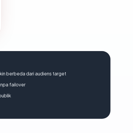
gkin berbeda dari audiens target
npa failover
publik