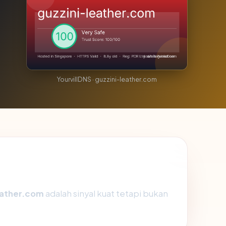
YourvillDNS · guzzini-leather.com
eather.com
adalah sinyal kuat tetapi bukan