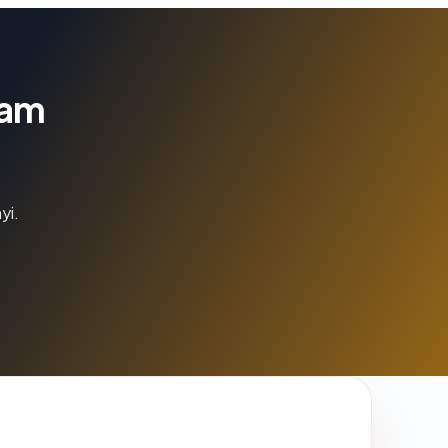
lam
yi.