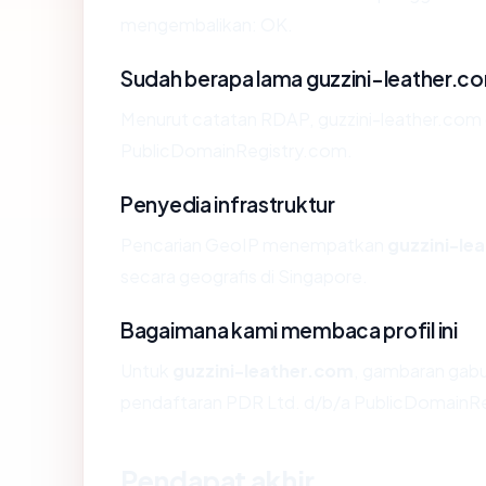
mengembalikan: OK.
Sudah berapa lama guzzini-leather.c
Menurut catatan RDAP, guzzini-leather.com di
PublicDomainRegistry.com.
Penyedia infrastruktur
Pencarian GeoIP menempatkan
guzzini-le
secara geografis di Singapore.
Bagaimana kami membaca profil ini
Untuk
guzzini-leather.com
, gambaran gabu
pendaftaran PDR Ltd. d/b/a PublicDomainReg
Pendapat akhir