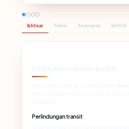
Ikhtisar
Teknis
Keamanan
WHOIS
Ringkasan catatan publik
Dari catatan publik yang terkait dengan
guzz
negara Singapore, registrar PDR Ltd. d/b/a 
enkripsi OK.
Perlindungan transit
Untuk data dalam transit antara pengguna da