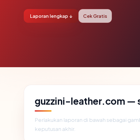
Laporan lengkap ↓
Cek Gratis
guzzini-leather.com — s
Perlakukan laporan di bawah sebagai gamb
keputusan akhir.