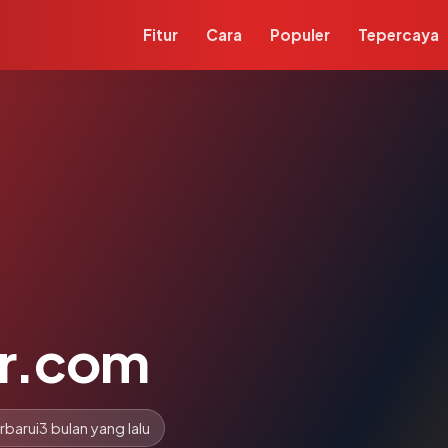
Fitur
Cara
Populer
Tepercaya
er.com
rbarui
3 bulan yang lalu