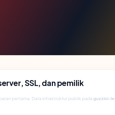
erver, SSL, dan pemilik
aran pertama. Data infrastruktur publik pada
guzzini-l