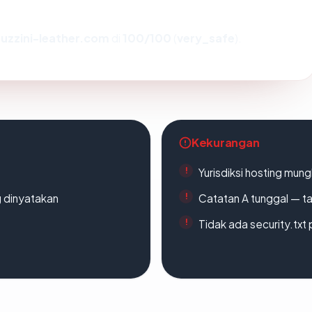
uzzini-leather.com
di
100/100
(
very_safe
).
Kekurangan
Yurisdiksi hosting mun
g dinyatakan
Catatan A tunggal — ta
Tidak ada security.txt 