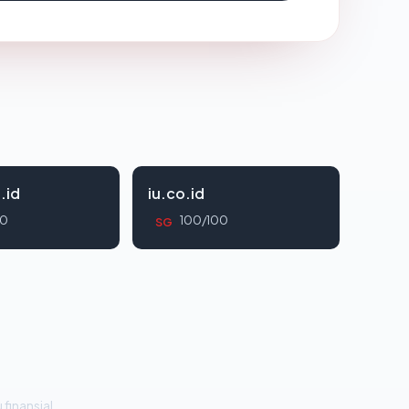
.id
iu.co.id
00
100/100
SG
 finansial.