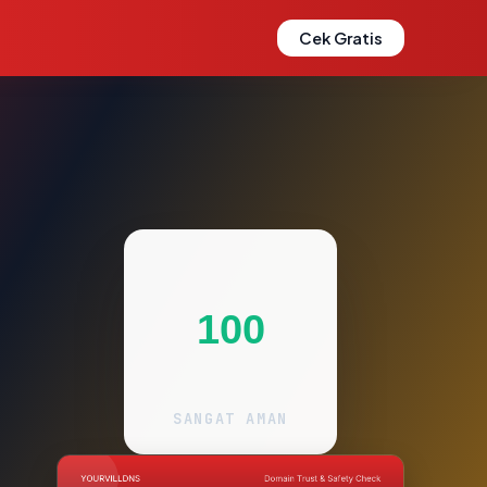
Cek Gratis
100
SANGAT AMAN