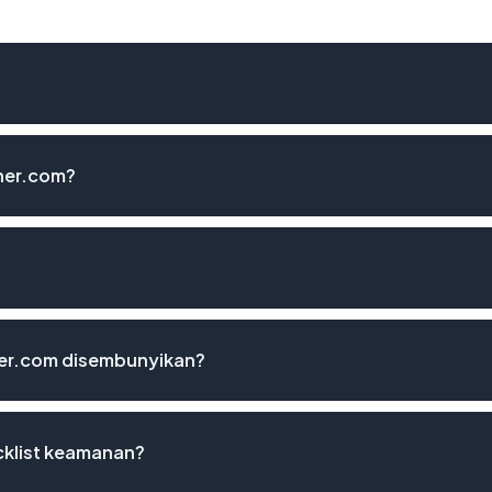
her.com?
her.com disembunyikan?
cklist keamanan?