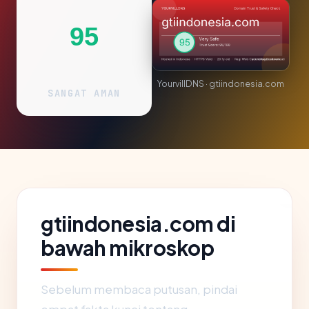
95
YourvillDNS · gtiindonesia.com
SANGAT AMAN
gtiindonesia.com di
bawah mikroskop
Sebelum membaca putusan, pindai