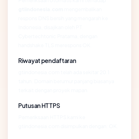
Pemeriksaan otomatis kami terhadap
gtiindonesia.com
mengembalikan
respons DNS bersih yang mengarah ke
Indonesia, disajikan oleh PT.
Cybertechtonic Pratama, dengan
handshake TLS merespons OK.
Riwayat pendaftaran
gtiindonesia.com telah ada sekitar 20.1
tahun. Domain berumur panjang biasanya
terkait dengan proyek mapan.
Putusan HTTPS
Pemeriksaan HTTPS kami ke
gtiindonesia.com disimpulkan dengan: OK.