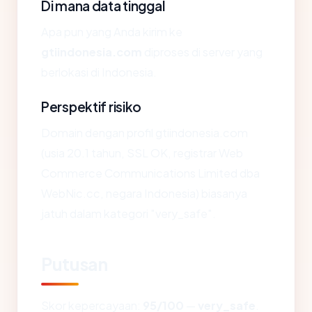
Di mana data tinggal
Apa pun yang Anda kirim ke
gtiindonesia.com
diproses di server yang
berlokasi di Indonesia.
Perspektif risiko
Domain dengan profil gtiindonesia.com
(usia 20.1 tahun, SSL OK, registrar Web
Commerce Communications Limited dba
WebNic.cc, negara Indonesia) biasanya
jatuh dalam kategori "very_safe".
Putusan
Skor kepercayaan:
95/100
—
very_safe
.