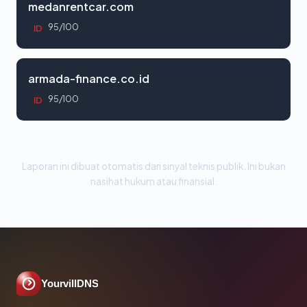
medanrentcar.com
95/100
ID
armada-finance.co.id
95/100
ID
Laporan ini dibuat otomatis dari sinyal teknis publik. Ini bukan
nasihat hukum atau finansial.
YourvillDNS