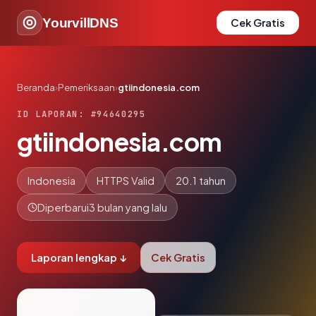
YourvillDNS
Cek Gratis
Beranda
›
Pemeriksaan
›
gtiindonesia.com
ID LAPORAN: #94640295
gtiindonesia.com
Indonesia
HTTPS Valid
20.1 tahun
Diperbarui
3 bulan yang lalu
Laporan lengkap ↓
Cek Gratis