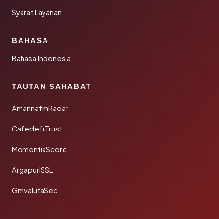
Syarat Layanan
BAHASA
Bahasa Indonesia
TAUTAN SAHABAT
AmannafmRadar
CafedefrTrust
MomentiaScore
ArgapuriSSL
GmvalutaSec