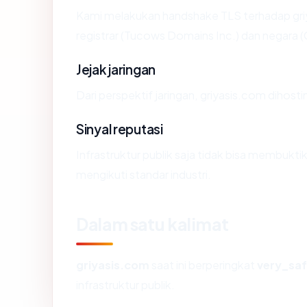
Kami melakukan handshake TLS terhadap gr
registrar (Tucows Domains Inc.) dan negara 
Jejak jaringan
Dari perspektif jaringan, griyasis.com dihosti
Sinyal reputasi
Infrastruktur publik saja tidak bisa membukt
mengikuti standar industri.
Dalam satu kalimat
griyasis.com
saat ini berperingkat
very_sa
infrastruktur publik.