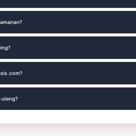
keamanan?
hing?
yasis.com?
a ulang?