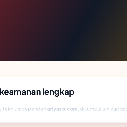
n keamanan lengkap
is teknis independen
griyasis.com
, dikumpulkan dari dat