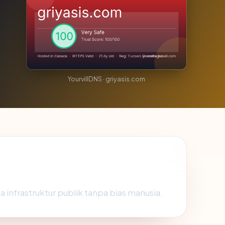
YourvillDNS · griyasis.com
a infrastruktur publik tanpa bias manusia.