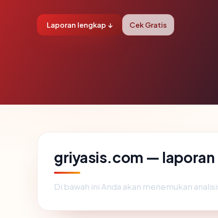
Laporan lengkap ↓
Cek Gratis
griyasis.com — lapora
Di bawah ini Anda akan menemukan analis