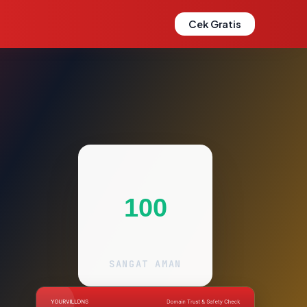
Cek Gratis
100
SANGAT AMAN