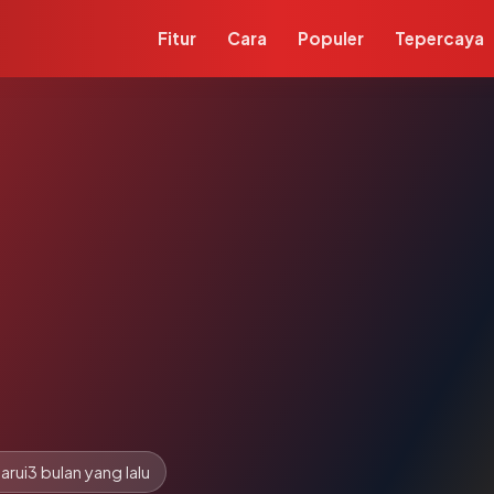
Fitur
Cara
Populer
Tepercaya
arui
3 bulan yang lalu