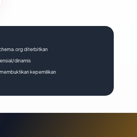
chema.org diterbitkan
densial/dinamis
ak membuktikan kepemilikan