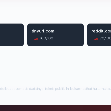
tinyurl.com
reddit.c
100/100
70/10
CA
CA
i dibuat otomatis dari sinyal teknis publik. Ini bukan nasihat hukum atau