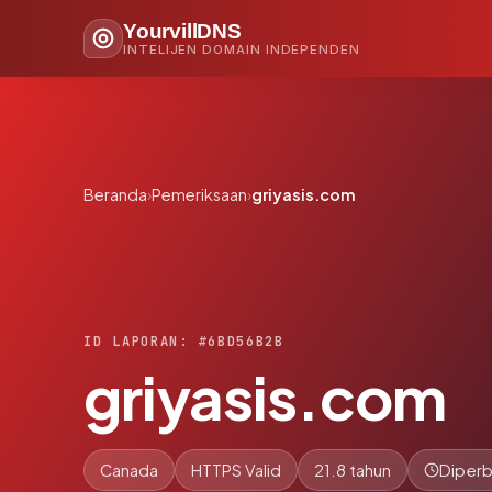
YourvillDNS
INTELIJEN DOMAIN INDEPENDEN
Beranda
›
Pemeriksaan
›
griyasis.com
ID LAPORAN: #6BD56B2B
griyasis.com
Canada
HTTPS Valid
21.8 tahun
Diperb