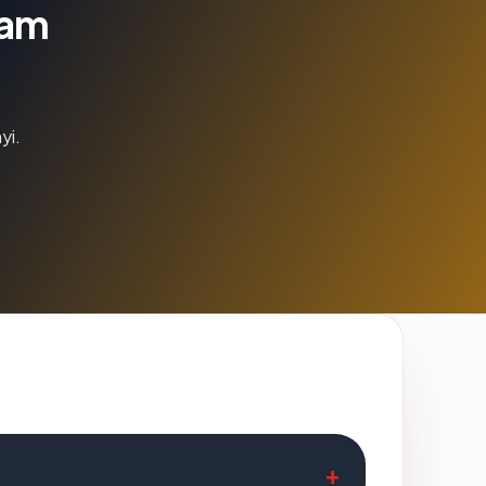
lam
yi.