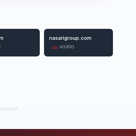
om
nasarigroup.com
0
60/100
CA
 finansial.