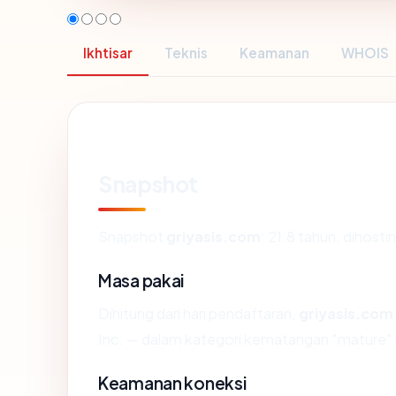
Ikhtisar
Teknis
Keamanan
WHOIS
Snapshot
Snapshot
griyasis.com
: 21.8 tahun, dihost
Masa pakai
Dihitung dari hari pendaftaran,
griyasis.com
Inc. — dalam kategori kematangan "mature"
Keamanan koneksi