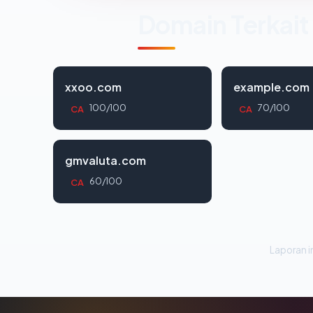
Domain Terkait
xxoo.com
example.com
100/100
70/100
CA
CA
gmvaluta.com
60/100
CA
Laporan in