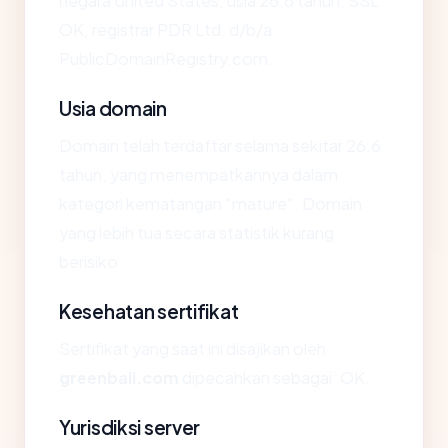
negara United States, usia 26.6 tahun, SSL
OK, registrar PDR Ltd. d/b/a
PublicDomainRegistry.com.
Usia domain
Domain telah terdaftar selama sekitar 26.6
tahun, yang menempatkannya dalam
kategori kematangan "mature". Domain
yang lebih tua secara statistik kurang
berisiko.
Kesehatan sertifikat
Sertifikat yang saat ini disajikan oleh
greenbali.com
dipecahkan sebagai: OK.
Yurisdiksi server