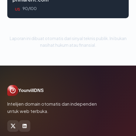
90/100
US
Laporan ini dibuat otomatis dari sinyal teknis publik. Ini bukan
nasihat hukum atau finansial.
YourvillDNS
Intelijen domain otomatis dan independen
untuk web terbuka.