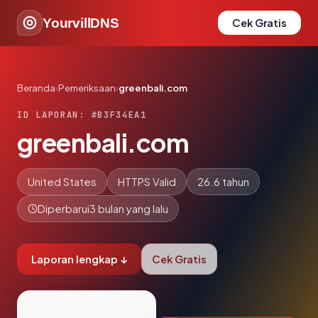
YourvillDNS
Cek Gratis
Beranda
›
Pemeriksaan
›
greenbali.com
ID LAPORAN: #B3F34EA1
greenbali.com
United States
HTTPS Valid
26.6 tahun
Diperbarui
3 bulan yang lalu
Laporan lengkap ↓
Cek Gratis