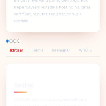
empat sinyal yang paling penting untuk
kepercayaan: yurisdiksi hosting, validitas
sertifikat, reputasi registrar, dan usia
domain.
Ikhtisar
Teknis
Keamanan
WHOIS
Sekilas
Cara tercepat membaca
greenbali.com
: