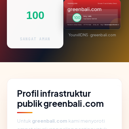
100
YourvillDNS · greenbali.com
SANGAT AMAN
Profil infrastruktur
publik greenbali.com
Untuk
greenbali.com
kami menyoroti