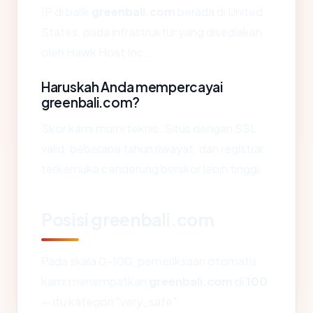
IP di balik
greenbali.com
berada di United
States, pada infrastruktur yang disediakan
oleh Hawk Host Inc..
Haruskah Anda mempercayai
greenbali.com?
Skor kami murni teknis. Situs dengan SSL
valid, beberapa tahun riwayat, dan registrar
terkemuka cenderung berskor lebih tinggi.
Posisi greenbali.com
Pada skala 0-100, pemeriksaan otomatis
kami menempatkan
greenbali.com
di
100
— itu kategori "very_safe".