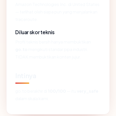
Amazon Technologies Inc. di United States
— terlihat oleh siapa pun yang menjalankan
traceroute.
Di luar skor teknis
Profil teknis bersih hanya membuktikan
go.to
mengikuti standar pipa industri.
TIDAK membuktikan konten jujur.
Intinya
go.to berakhir di
100/100
— itu
very_safe
dalam skala kami.