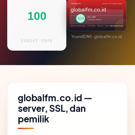
100
YourvillDNS · globalfm.co.id
SANGAT AMAN
globalfm.co.id —
server, SSL, dan
pemilik