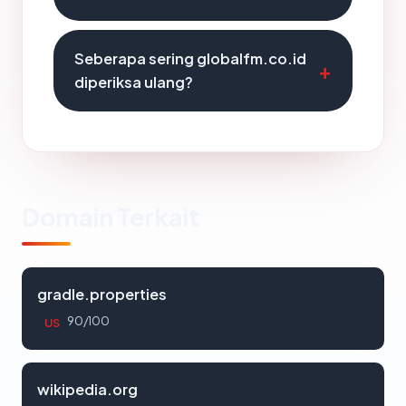
Seberapa sering globalfm.co.id
diperiksa ulang?
Domain Terkait
gradle.properties
90/100
US
wikipedia.org