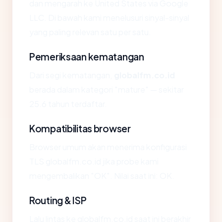
dan mengarah ke United States via Google
LLC. Di bawah kami menelusuri sinyal-sinyal
yang paling relevan satu per satu.
Pemeriksaan kematangan
Dari segi kematangan,
globalfm.co.id
berada dalam kategori "mature" — sekitar
25.6 tahun terdaftar.
Kompatibilitas browser
Browser umum akan menerima konfigurasi
TLS globalfm.co.id jika probe kami
mengembalikan "OK". Nilai saat ini: OK.
Routing & ISP
Lalu lintas ke globalfm.co.id saat ini berakhir