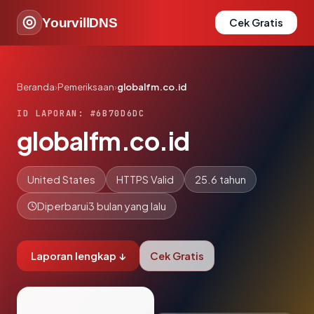
YourvillDNS
Cek Gratis
Beranda
›
Pemeriksaan
›
globalfm.co.id
ID LAPORAN: #6B70D6DC
globalfm.co.id
United States
HTTPS Valid
25.6 tahun
Diperbarui
3 bulan yang lalu
Laporan lengkap ↓
Cek Gratis