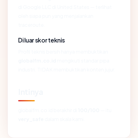
di Google LLC di United States — terlihat
oleh siapa pun yang menjalankan
traceroute.
Di luar skor teknis
Profil teknis bersih hanya membuktikan
globalfm.co.id
mengikuti standar pipa
industri. TIDAK membuktikan konten jujur.
Intinya
globalfm.co.id berakhir di
100/100
— itu
very_safe
dalam skala kami.