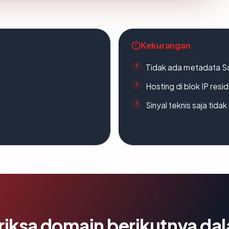
Kekurangan
Tidak ada metadata S
Hosting di blok IP resi
Sinyal teknis saja tid
riksa domain berikutnya da