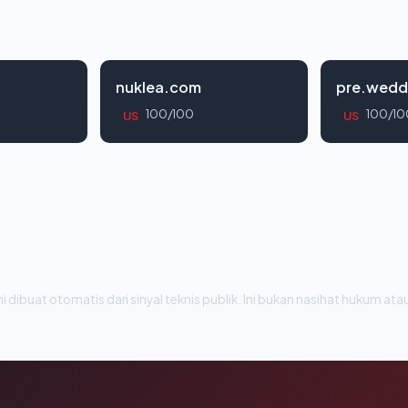
nuklea.com
pre.wedd
100/100
100/10
US
US
i dibuat otomatis dari sinyal teknis publik. Ini bukan nasihat hukum atau