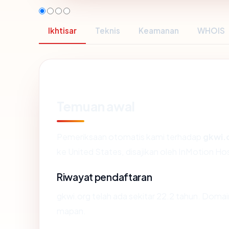
Ikhtisar
Teknis
Keamanan
WHOIS
Temuan awal
Pemeriksaan otomatis kami terhadap
gkwi.
ke United States, disajikan oleh InMotion 
Riwayat pendaftaran
gkwi.org telah ada sekitar 22.2 tahun. Doma
mapan.