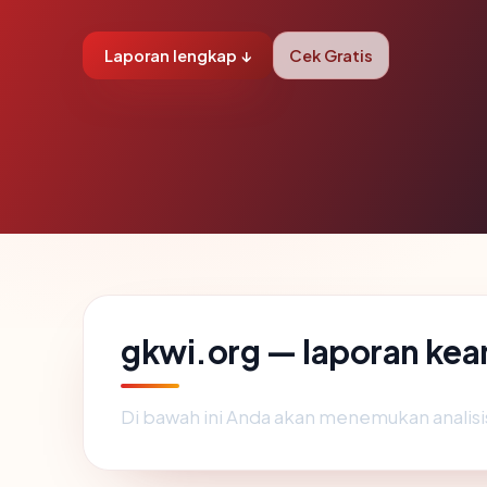
Laporan lengkap ↓
Cek Gratis
gkwi.org — laporan ke
Di bawah ini Anda akan menemukan analis