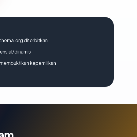
chema.org diterbitkan
densial/dinamis
ak membuktikan kepemilikan
lam