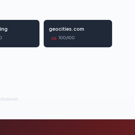
ing
geocities.com
0
100/100
US
 finansial.