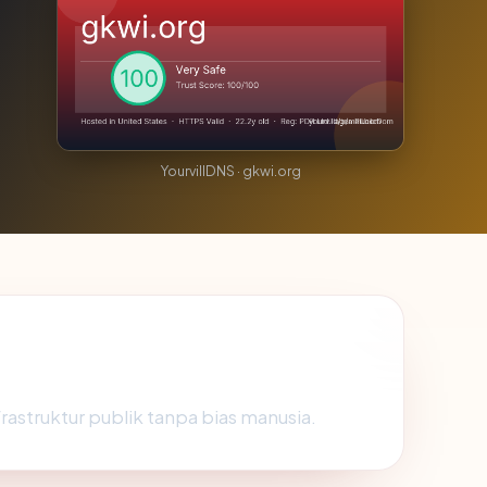
YourvillDNS · gkwi.org
frastruktur publik tanpa bias manusia.