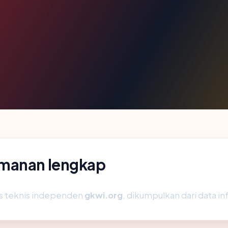
amanan lengkap
is teknis independen
gkwi.org
, dikumpulkan dari data in