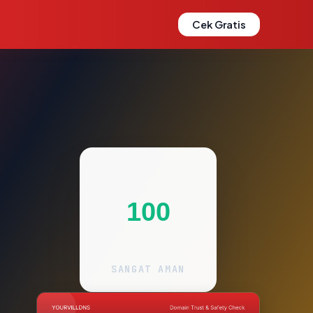
Cek Gratis
100
SANGAT AMAN