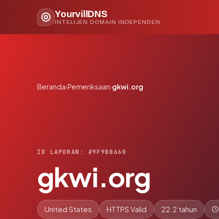
YourvillDNS
INTELIJEN DOMAIN INDEPENDEN
Beranda
›
Pemeriksaan
›
gkwi.org
ID LAPORAN: #9F9BB660
gkwi.org
United States
HTTPS Valid
22.2 tahun