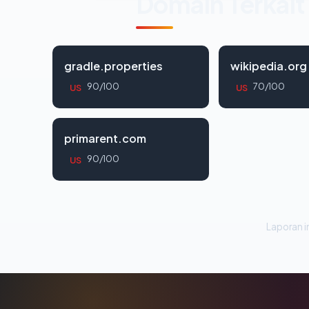
Domain Terkait
gradle.properties
wikipedia.org
90/100
70/100
US
US
primarent.com
90/100
US
Laporan in