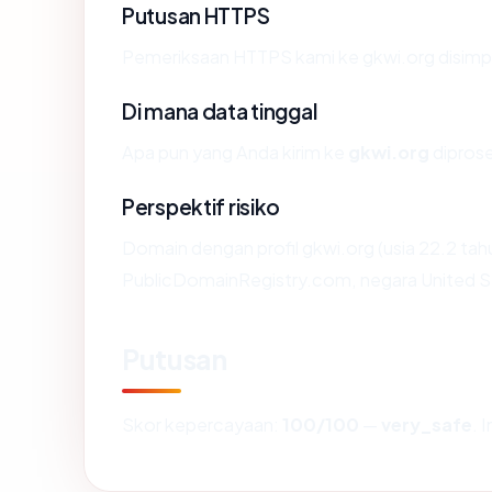
Putusan HTTPS
Pemeriksaan HTTPS kami ke gkwi.org disimp
Di mana data tinggal
Apa pun yang Anda kirim ke
gkwi.org
diprose
Perspektif risiko
Domain dengan profil gkwi.org (usia 22.2 tah
PublicDomainRegistry.com, negara United Sta
Putusan
Skor kepercayaan:
100/100
—
very_safe
. 