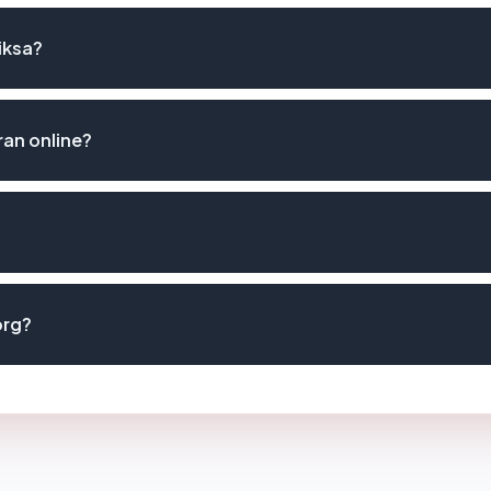
iksa?
an online?
org?