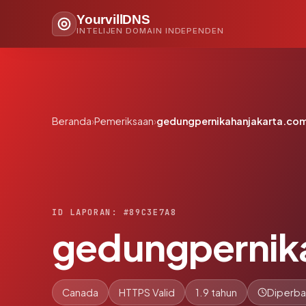
YourvillDNS
INTELIJEN DOMAIN INDEPENDEN
Beranda
›
Pemeriksaan
›
gedungpernikahanjakarta.co
ID LAPORAN: #89C3E7A8
gedungpernik
Canada
HTTPS Valid
1.9 tahun
Diperba