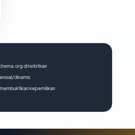
chema.org diterbitkan
densial/dinamis
ak membuktikan kepemilikan