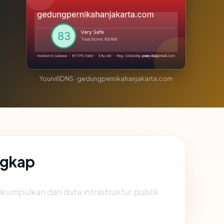
YourvillDNS · gedungpernikahanjakarta.com
ngkap
dikumpulkan dari data infrastruktur publik