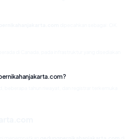
ernikahanjakarta.com
dipecahkan sebagai: OK.
erada di Canada, pada infrastruktur yang disediakan
ernikahanjakarta.com?
id, beberapa tahun riwayat, dan registrar terkemuka
karta.com
kami menempatkan
gedungpernikahanjakarta.com
di