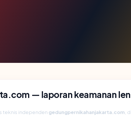
ta.com — laporan keamanan le
is teknis independen
gedungpernikahanjakarta.com
, 