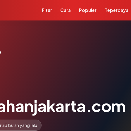
Fitur
Cara
Populer
Tepercaya
m
ahanjakarta.com
rui
3 bulan yang lalu