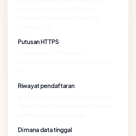
respons DNS bersih yang mengarah ke
Indonesia, disajikan oleh PT. Beon
Intermedia, dengan handshake TLS
merespons OK.
Putusan HTTPS
Pemeriksaan HTTPS kami ke
gbaconsultant.co.id disimpulkan dengan:
OK.
Riwayat pendaftaran
gbaconsultant.co.id telah ada sekitar 16
tahun. Domain berumur panjang biasanya
terkait dengan proyek mapan.
Di mana data tinggal