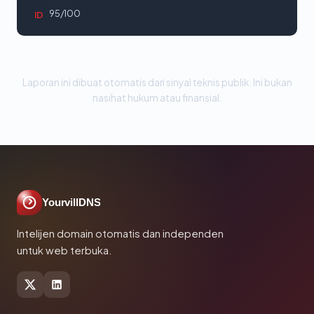
95/100
ID
Laporan ini dibuat otomatis dari sinyal teknis publik. Ini bukan
nasihat hukum atau finansial.
YourvillDNS
Intelijen domain otomatis dan independen
untuk web terbuka.