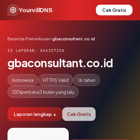
YourvillDNS
Cek Gratis
Beranda
›
Pemeriksaan
›
gbaconsultant.co.id
ID LAPORAN: #4633723A
gbaconsultant.co.id
Indonesia
HTTPS Valid
16 tahun
Diperbarui
3 bulan yang lalu
Laporan lengkap ↓
Cek Gratis