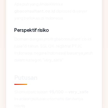
Apa pun yang Anda kirim ke
gbaconsultant.co.id
diproses di server
yang berlokasi di Indonesia.
Perspektif risiko
Domain dengan profil gbaconsultant.co.id
(usia 16 tahun, SSL OK, registrar PT JC
Indonesia, negara Indonesia) biasanya jatuh
dalam kategori "very_safe".
Putusan
Skor kepercayaan:
95/100
—
very_safe
.
Ini adalah putusan otomatis dan hanya
teknis.