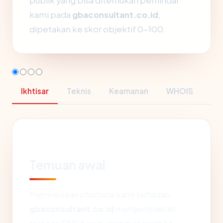
publik yang bisa ditemukan pemindai
kami pada
gbaconsultant.co.id
,
dipetakan ke skor objektif 0-100.
Ikhtisar
Teknis
Keamanan
WHOIS
Temuan awal
Pemeriksaan otomatis kami terhadap
gbaconsultant.co.id
mengembalikan