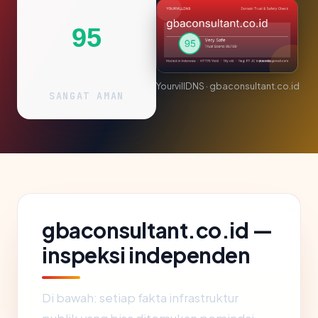
95
YourvillDNS · gbaconsultant.co.id
SANGAT AMAN
gbaconsultant.co.id —
inspeksi independen
Di bawah: setiap fakta infrastruktur