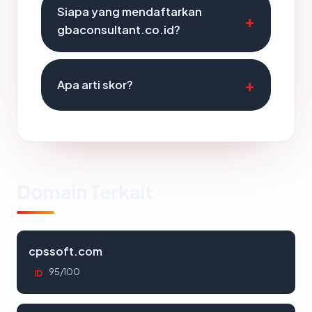
Siapa yang mendaftarkan
gbaconsultant.co.id?
Apa arti skor?
Domain Terkait
cpssoft.com
95/100
ID