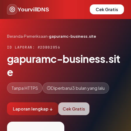
YourvillDNS
Cek Gratis
Beranda
›
Pemeriksaan
›
gapuramc-business.site
ID LAPORAN: #2DB02056
gapuramc-business.sit
e
Tanpa HTTPS
Diperbarui
3 bulan yang lalu
Laporan lengkap ↓
Cek Gratis