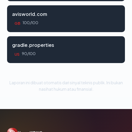
avisworld.com
100/100
GB
gradle.properties
90/100
US
Laporan ini dibuat otomatis dari sinyal teknis publik. Ini bukan
nasihat hukum atau finansial.