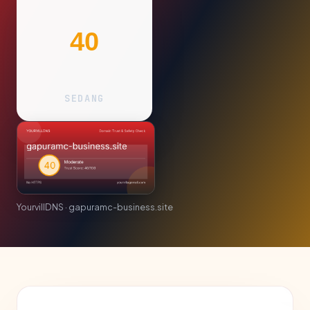
40
SEDANG
YourvillDNS · gapuramc-business.site