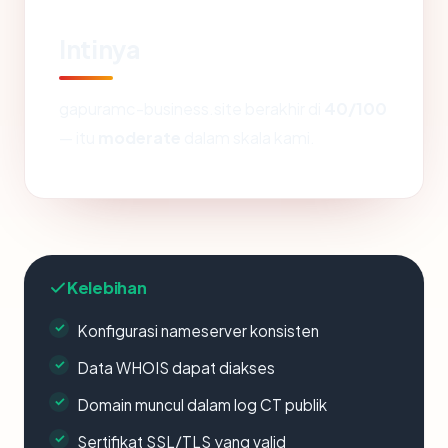
Intinya
gapuramc-business.site berakhir di
40/100
— itu
moderate
dalam skala kami.
Kelebihan
Konfigurasi nameserver konsisten
Data WHOIS dapat diakses
Domain muncul dalam log CT publik
Sertifikat SSL/TLS yang valid