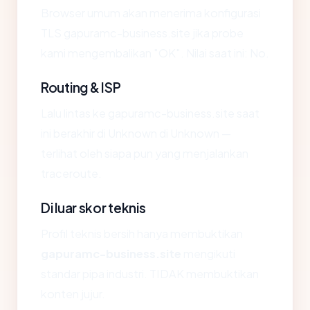
Browser umum akan menerima konfigurasi
TLS gapuramc-business.site jika probe
kami mengembalikan "OK". Nilai saat ini: No.
Routing & ISP
Lalu lintas ke gapuramc-business.site saat
ini berakhir di Unknown di Unknown —
terlihat oleh siapa pun yang menjalankan
traceroute.
Di luar skor teknis
Profil teknis bersih hanya membuktikan
gapuramc-business.site
mengikuti
standar pipa industri. TIDAK membuktikan
konten jujur.