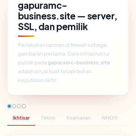
gapuramc-
business.site — server,
SSL, dan pemilik
Perlakukan laporan di bawah sebagai
gambaran pertama. Data infrastruktur
publik pada
gapuramc-business.site
adalah sinyal kuat tetapi bukan
keputusan akhir.
Ikhtisar
Teknis
Keamanan
WHOIS