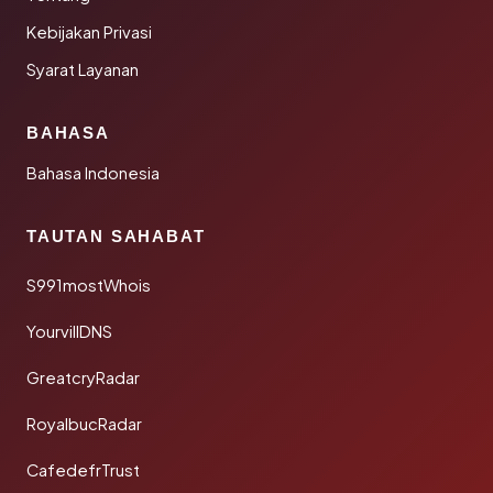
Kebijakan Privasi
Syarat Layanan
BAHASA
Bahasa Indonesia
TAUTAN SAHABAT
S991mostWhois
YourvillDNS
GreatcryRadar
RoyalbucRadar
CafedefrTrust