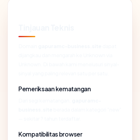
Tinjauan Teknis
Domain
gapuramc-business.site
dapat
dijangkau dan mengarah ke Unknown via
Unknown. Di bawah kami menelusuri sinyal-
sinyal yang paling relevan satu per satu.
Pemeriksaan kematangan
Dari segi kematangan,
gapuramc-
business.site
berada dalam kategori "new"
— sekitar ? tahun terdaftar.
Kompatibilitas browser