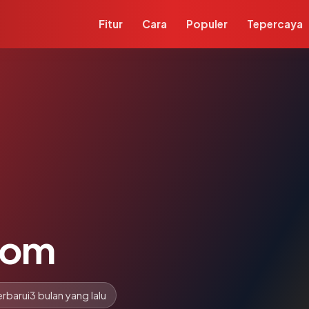
Fitur
Cara
Populer
Tepercaya
com
rbarui
3 bulan yang lalu