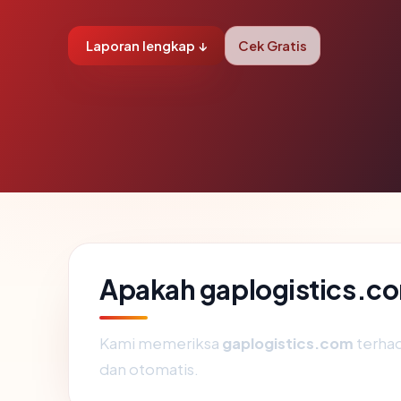
Laporan lengkap ↓
Cek Gratis
Apakah gaplogistics.c
Kami memeriksa
gaplogistics.com
terha
dan otomatis.