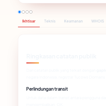
Ikhtisar
Teknis
Keamanan
WHOIS
Ringkasan catatan publik
Dari catatan publik yang terkait dengan
gapl
negara Indonesia, registrar Tucows Domains In
Perlindungan transit
Untuk data dalam transit antara pengguna da
mengembalikan: OK.