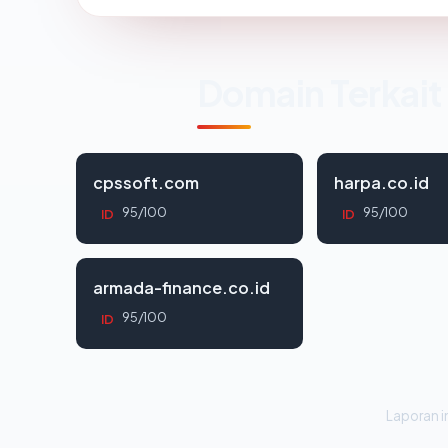
Domain Terkait
cpssoft.com
harpa.co.id
95/100
95/100
ID
ID
armada-finance.co.id
95/100
ID
Laporan in