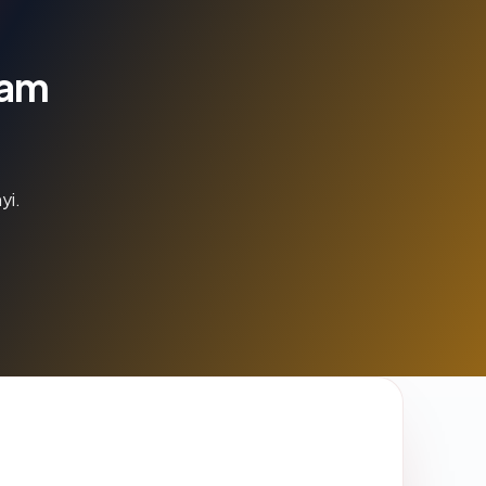
lam
yi.