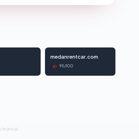
d
medanrentcar.com
95/100
ID
 finansial.