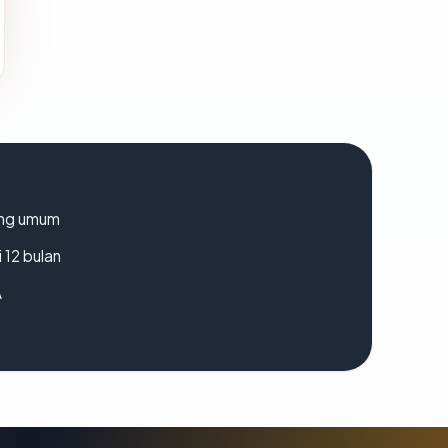
rang umum
 12 bulan
A