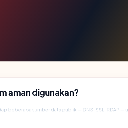
om aman digunakan?
dap beberapa sumber data publik — DNS, SSL, RDAP —