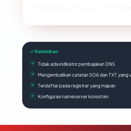
Menggabungkan semua sinyal, kami menilai
g
Kelebihan
Tidak ada indikator pembajakan DNS
Mengembalikan catatan SOA dan TXT yang v
Terdaftar pada registrar yang mapan
Konfigurasi nameserver konsisten