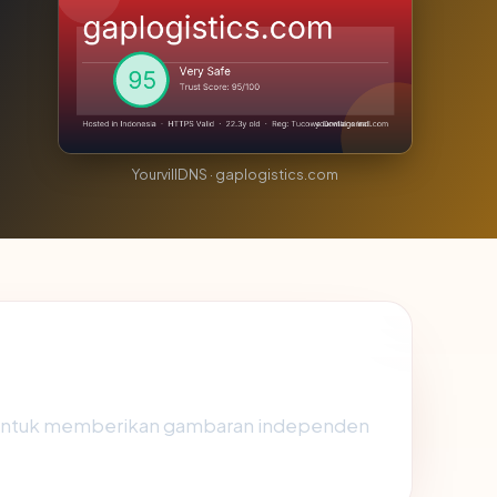
YourvillDNS · gaplogistics.com
 untuk memberikan gambaran independen