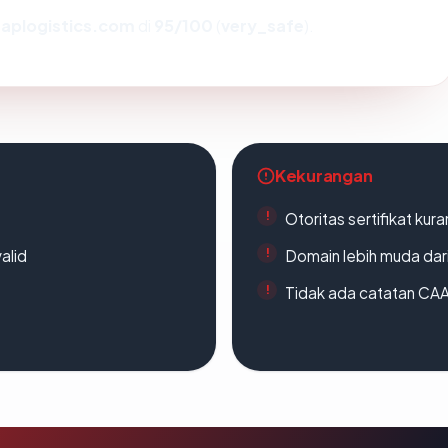
aplogistics.com
di
95/100
(
very_safe
).
Kekurangan
Otoritas sertifikat ku
alid
Domain lebih muda dari
Tidak ada catatan CA