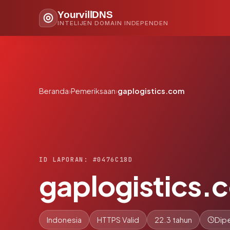
YourvillDNS
INTELIJEN DOMAIN INDEPENDEN
Beranda
›
Pemeriksaan
›
gaplogistics.com
ID LAPORAN: #0476C18D
gaplogistics.
Indonesia
HTTPS Valid
22.3 tahun
Dipe