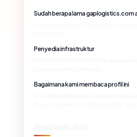
Sudah berapa lama gaplogistics.com 
Menurut catatan RDAP, gaplogistics.com dida
Domains Inc..
Penyedia infrastruktur
Pencarian GeoIP menempatkan
gaplogisti
secara geografis di Indonesia.
Bagaimana kami membaca profil ini
Untuk
gaplogistics.com
, gambaran gabunga
Tucows Domains Inc.) jatuh dalam pita "very
Pendapat akhir