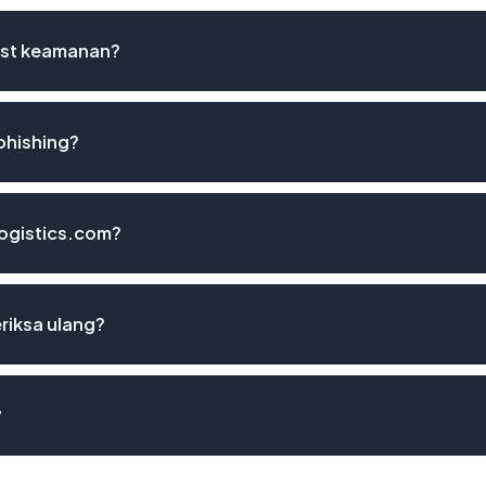
list keamanan?
phishing?
logistics.com?
riksa ulang?
?