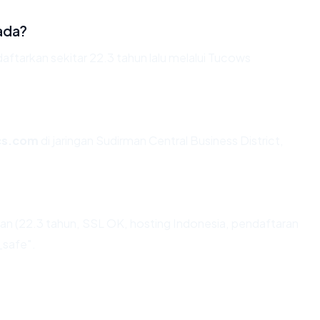
ada?
ftarkan sekitar 22.3 tahun lalu melalui Tucows
cs.com
di jaringan Sudirman Central Business District,
n (22.3 tahun, SSL OK, hosting Indonesia, pendaftaran
_safe".