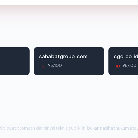
sahabatgroup.com
cgd.co.i
95/100
95/100
ID
ID
i dibuat otomatis dari sinyal teknis publik. Ini bukan nasihat hukum atau