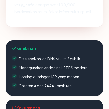
very_safe
dengan skor
100/100
,
berdasarkan murni fakta infrastruktur publik.
Kelebihan
Diselesaikan via DNS rekursif publik
Menggunakan endpoint HTTPS modern
Hosting di jaringan ISP yang mapan
Catatan A dan AAAA konsisten
Kekurangan