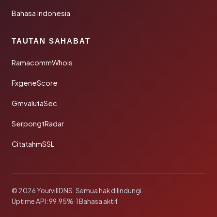
Bahasa Indonesia
TAUTAN SAHABAT
RamacommWhois
FxgeneScore
GmvalutaSec
SerpongtRadar
CitatahmSSL
© 2026 YourvillDNS. Semua hak dilindungi.
Uptime API: 99.95%
·
1 Bahasa aktif