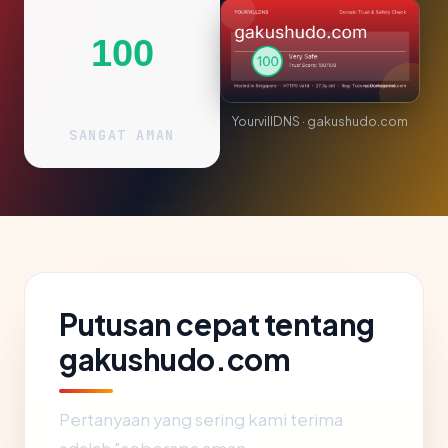
100
YourvillDNS · gakushudo.com
SANGAT AMAN
Putusan cepat tentang
gakushudo.com
Pertanyaan yang sering kami terima