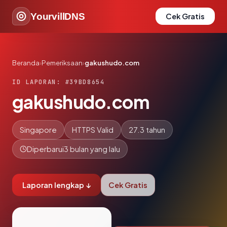
YourvillDNS
Cek Gratis
Beranda
›
Pemeriksaan
›
gakushudo.com
ID LAPORAN: #39BD8654
gakushudo.com
Singapore
HTTPS Valid
27.3 tahun
Diperbarui
3 bulan yang lalu
Laporan lengkap ↓
Cek Gratis