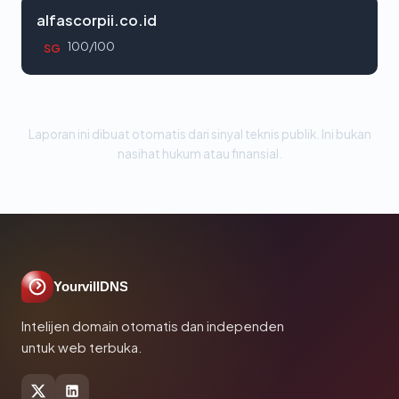
alfascorpii.co.id
100/100
SG
Laporan ini dibuat otomatis dari sinyal teknis publik. Ini bukan
nasihat hukum atau finansial.
YourvillDNS
Intelijen domain otomatis dan independen
untuk web terbuka.