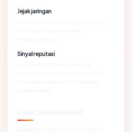
Jejak jaringan
Dari perspektif jaringan, gakushudo.com
dihosting di Singapore melalui
Amazon.com, Inc..
Sinyal reputasi
Infrastruktur publik saja tidak bisa
membuktikan situs aman — hanya bisa
menunjukkan apakah situs mengikuti
standar industri.
Dalam satu kalimat
gakushudo.com
saat ini berperingkat