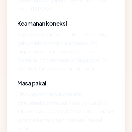
dihosting di Singapore, ISP Amazon.com,
Inc., HTTPS OK.
Keamanan koneksi
Kami melakukan handshake TLS terhadap
gakushudo.com dan mendapat: OK.
Digabung dengan registrar (Tucows
Domains Inc.) dan negara (Singapore), ini
memberi tampilan keamanan dasar.
Masa pakai
Dihitung dari hari pendaftaran,
gakushudo.com
sudah ada sekitar 27.3
tahun melalui Tucows Domains Inc. — dalam
kategori kematangan "mature" model
kami.