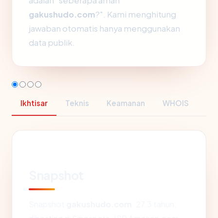
adalah "seberapa aman
gakushudo.com
?". Kami menghitung
jawaban otomatis hanya menggunakan
data publik.
Ikhtisar
Teknis
Keamanan
WHOIS
Snapshot
Snapshot
gakushudo.com
: 27.3 tahun,