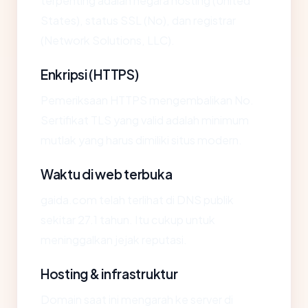
terpenting adalah negara hosting (United
States), status SSL (No), dan registrar
(Network Solutions, LLC).
Enkripsi (HTTPS)
Pemeriksaan HTTPS mengembalikan No.
Sertifikat TLS yang valid adalah minimum
mutlak yang harus dimiliki situs modern.
Waktu di web terbuka
gaida.com telah terlihat di DNS publik
sekitar 27.1 tahun. Itu cukup untuk
meninggalkan jejak reputasi.
Hosting & infrastruktur
Domain saat ini mengarah ke server di