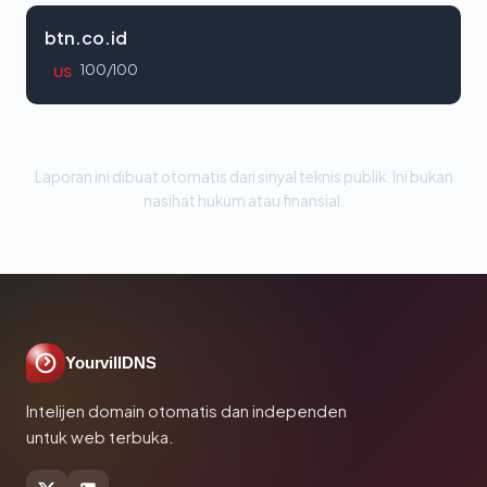
btn.co.id
100/100
US
Laporan ini dibuat otomatis dari sinyal teknis publik. Ini bukan
nasihat hukum atau finansial.
YourvillDNS
Intelijen domain otomatis dan independen
untuk web terbuka.