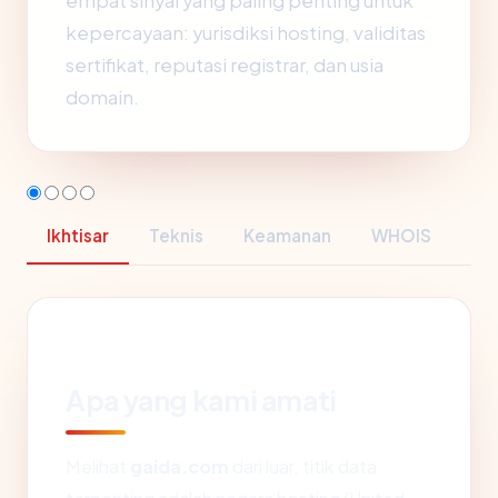
empat sinyal yang paling penting untuk
kepercayaan: yurisdiksi hosting, validitas
sertifikat, reputasi registrar, dan usia
domain.
Ikhtisar
Teknis
Keamanan
WHOIS
Apa yang kami amati
Melihat
gaida.com
dari luar, titik data