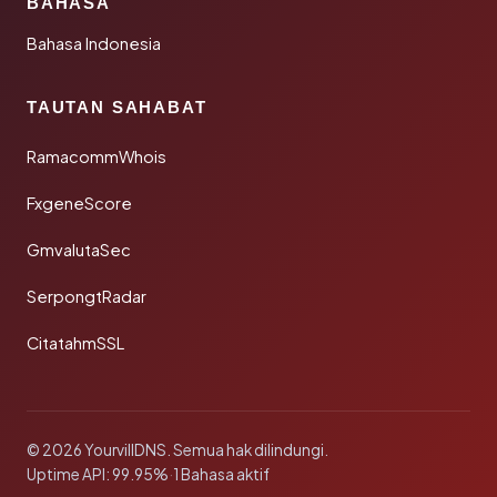
BAHASA
Bahasa Indonesia
TAUTAN SAHABAT
RamacommWhois
FxgeneScore
GmvalutaSec
SerpongtRadar
CitatahmSSL
© 2026 YourvillDNS. Semua hak dilindungi.
Uptime API: 99.95%
·
1 Bahasa aktif