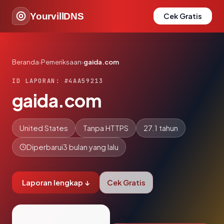
YourvillDNS
Cek Gratis
Beranda
›
Pemeriksaan
›
gaida.com
ID LAPORAN: #4AA59213
gaida.com
United States
Tanpa HTTPS
27.1 tahun
Diperbarui
3 bulan yang lalu
Laporan lengkap ↓
Cek Gratis