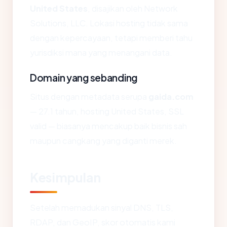
United States
, disajikan oleh Network
Solutions, LLC. Lokasi hosting tidak sama
dengan kepercayaan, tetapi memberi tahu
yurisdiksi mana yang menangani data.
Domain yang sebanding
Situs dengan metadata serupa
gaida.com
— 27.1 tahun, hosting United States, SSL
valid — biasanya mencakup baik bisnis sah
maupun cangkang yang diganti merek.
Kesimpulan
Setelah memadukan sinyal DNS, TLS,
RDAP, dan GeoIP, skor otomatis kami