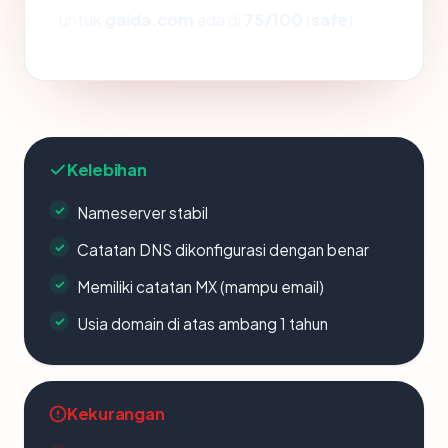
untuk
gaida.com
ada di
75/100
(
safe
).
Kelebihan
Nameserver stabil
Catatan DNS dikonfigurasi dengan benar
Memiliki catatan MX (mampu email)
Usia domain di atas ambang 1 tahun
Kekurangan