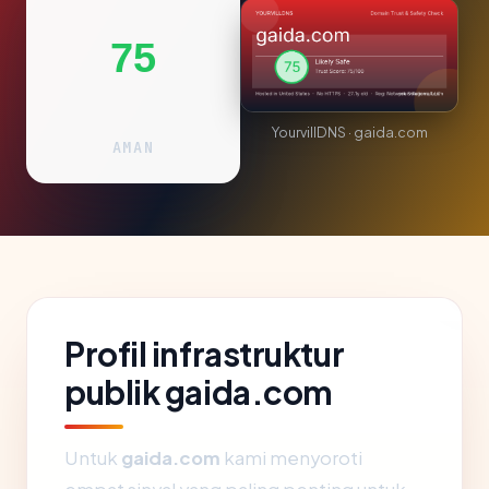
75
YourvillDNS · gaida.com
AMAN
Profil infrastruktur
publik gaida.com
Untuk
gaida.com
kami menyoroti