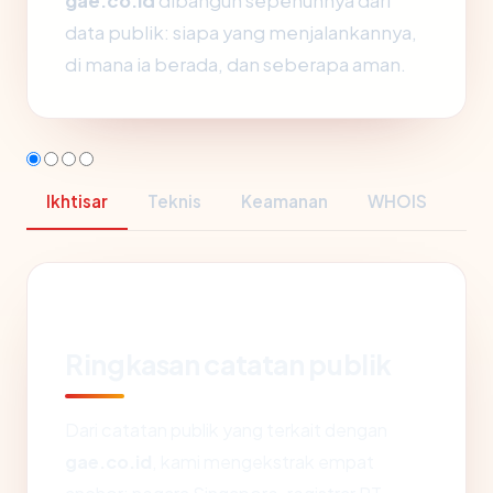
gae.co.id
dibangun sepenuhnya dari
data publik: siapa yang menjalankannya,
di mana ia berada, dan seberapa aman.
Ikhtisar
Teknis
Keamanan
WHOIS
Ringkasan catatan publik
Dari catatan publik yang terkait dengan
gae.co.id
, kami mengekstrak empat