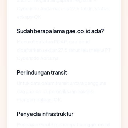
anchor: negara Singapore, registrar PT
Cyberindo Aditama, usia 27.5 tahun, status
enkripsi OK.
Sudah berapa lama gae.co.id ada?
Menurut catatan RDAP, gae.co.id
didaftarkan sekitar 27.5 tahun lalu melalui PT
Cyberindo Aditama.
Perlindungan transit
Untuk data dalam transit antara pengguna
dan gae.co.id, pemeriksaan enkripsi
mengembalikan: OK.
Penyedia infrastruktur
Pencarian GeoIP menempatkan
gae.co.id