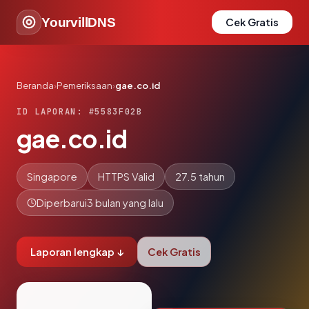
YourvillDNS
Cek Gratis
Beranda
›
Pemeriksaan
›
gae.co.id
ID LAPORAN: #5583F02B
gae.co.id
Singapore
HTTPS Valid
27.5 tahun
Diperbarui
3 bulan yang lalu
Laporan lengkap ↓
Cek Gratis