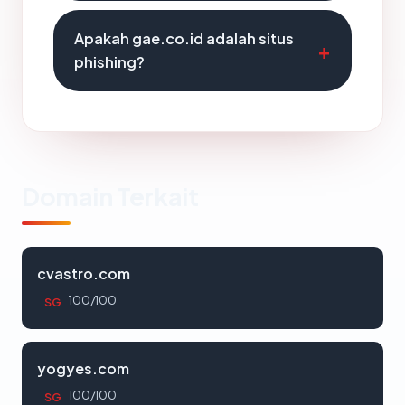
Apakah gae.co.id adalah situs
phishing?
Domain Terkait
cvastro.com
100/100
SG
yogyes.com
100/100
SG