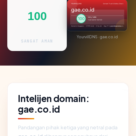
100
YourvillDNS · gae.co.id
SANGAT AMAN
Intelijen domain:
gae.co.id
Pandangan pihak ketiga yang netral pada