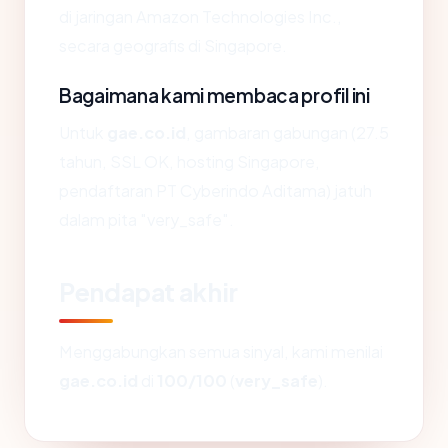
di jaringan Amazon Technologies Inc.,
secara geografis di Singapore.
Bagaimana kami membaca profil ini
Untuk
gae.co.id
, gambaran gabungan (27.5
tahun, SSL OK, hosting Singapore,
pendaftaran PT Cyberindo Aditama) jatuh
dalam pita "very_safe".
Pendapat akhir
Menggabungkan semua sinyal, kami menilai
gae.co.id
di
100/100
(
very_safe
).