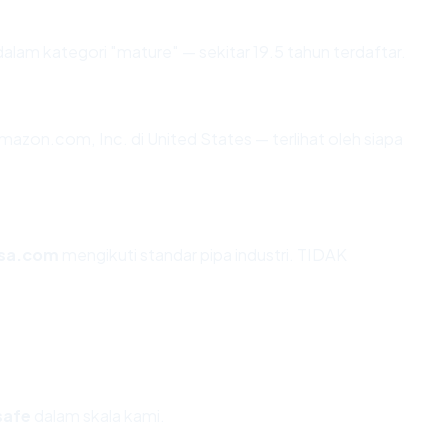
alam kategori "mature" — sekitar 19.5 tahun terdaftar.
i Amazon.com, Inc. di United States — terlihat oleh siapa
isa.com
mengikuti standar pipa industri. TIDAK
safe
dalam skala kami.