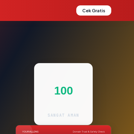
Cek Gratis
100
SANGAT AMAN