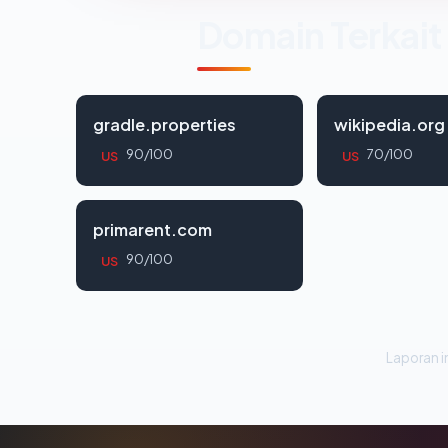
Domain Terkait
gradle.properties
wikipedia.org
90/100
70/100
US
US
primarent.com
90/100
US
Laporan in