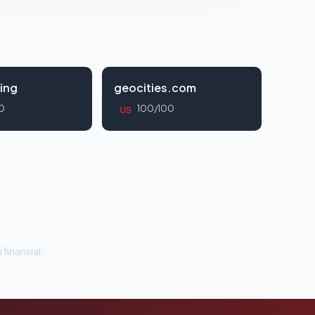
ing
geocities.com
0
100/100
US
 finansial.