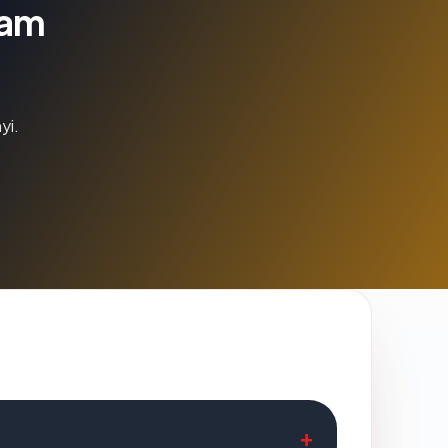
lam
yi.