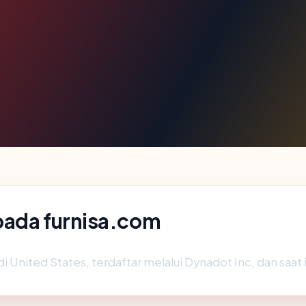
pada furnisa.com
di United States, terdaftar melalui Dynadot Inc, dan saat