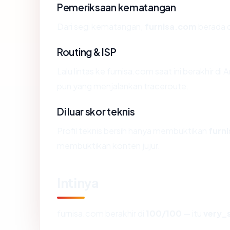
Pemeriksaan kematangan
Dari segi kematangan,
furnisa.com
berada d
Routing & ISP
Lalu lintas ke furnisa.com saat ini berakhir d
pun yang menjalankan traceroute.
Di luar skor teknis
Profil teknis bersih hanya membuktikan
furn
membuktikan konten jujur.
Intinya
furnisa.com berakhir di
100/100
— itu
very_