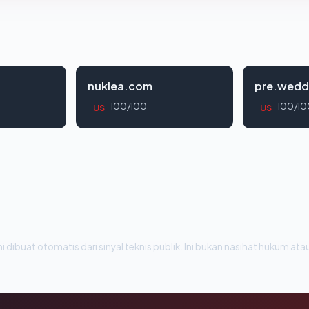
nuklea.com
pre.wedd
100/100
100/10
US
US
i dibuat otomatis dari sinyal teknis publik. Ini bukan nasihat hukum atau