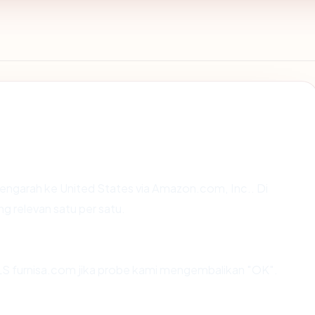
engarah ke United States via Amazon.com, Inc.. Di
ng relevan satu per satu.
S furnisa.com jika probe kami mengembalikan "OK".