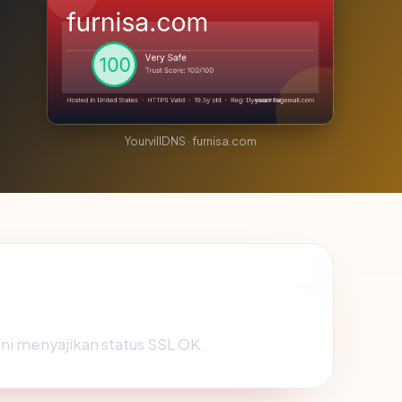
YourvillDNS · furnisa.com
 ini menyajikan status SSL OK.