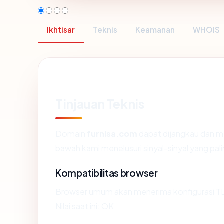
Ikhtisar
Teknis
Keamanan
WHOIS
Tinjauan Teknis
Domain
furnisa.com
dapat dijangkau dan m
bawah kami menelusuri sinyal-sinyal yang pali
Kompatibilitas browser
Browser umum akan menerima konfigurasi TL
Nilai saat ini: OK.