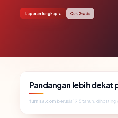
Laporan lengkap ↓
Cek Gratis
Pandangan lebih dekat 
furnisa.com
berusia 19.5 tahun, dihosting 