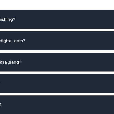
hishing?
-digital.com?
iksa ulang?
?
?