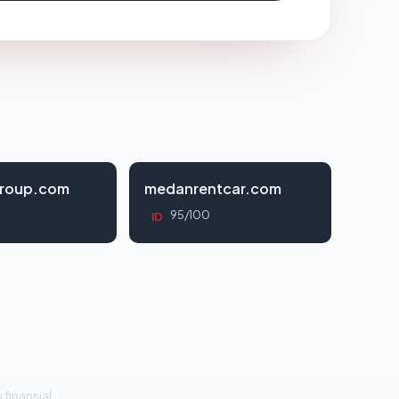
roup.com
medanrentcar.com
95/100
ID
 finansial.