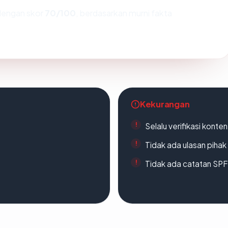
engan skor
70/100
, berdasarkan murni fakta
Kekurangan
Selalu verifikasi kont
Tidak ada ulasan piha
Tidak ada catatan SP