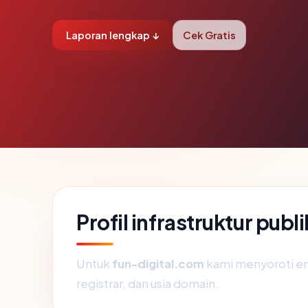
Laporan lengkap ↓
Cek Gratis
Profil infrastruktur pub
Untuk
fun-digital.com
kami menyoroti empa
registrar, dan usia domain.