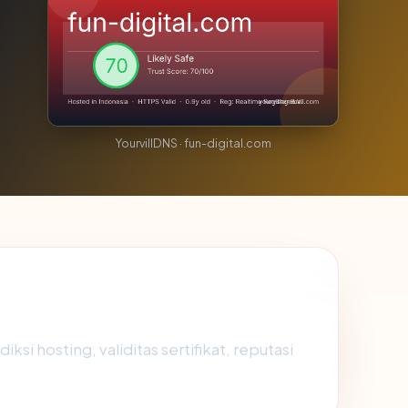
YourvillDNS · fun-digital.com
i hosting, validitas sertifikat, reputasi