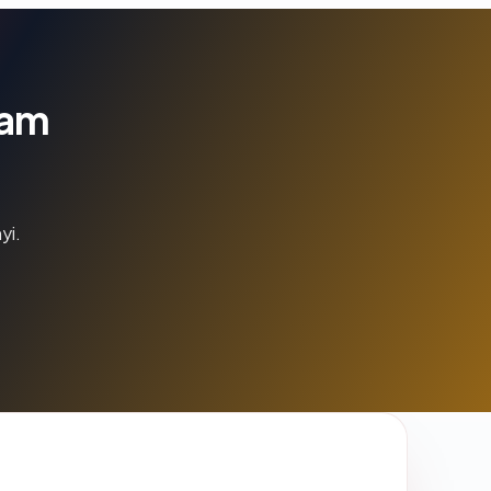
lam
yi.