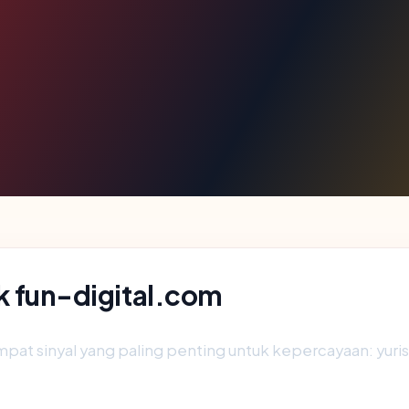
lik fun-digital.com
t sinyal yang paling penting untuk kepercayaan: yurisdiks