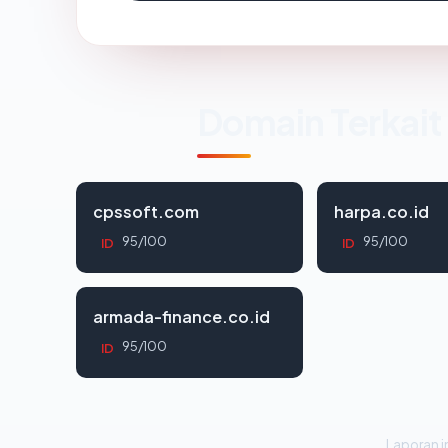
Domain Terkait
cpssoft.com
harpa.co.id
95/100
95/100
ID
ID
armada-finance.co.id
95/100
ID
Laporan in