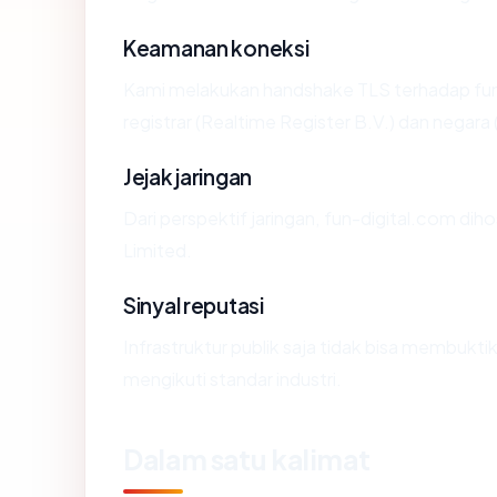
Keamanan koneksi
Kami melakukan handshake TLS terhadap fu
registrar (Realtime Register B.V.) dan negara
Jejak jaringan
Dari perspektif jaringan, fun-digital.com diho
Limited.
Sinyal reputasi
Infrastruktur publik saja tidak bisa membukt
mengikuti standar industri.
Dalam satu kalimat