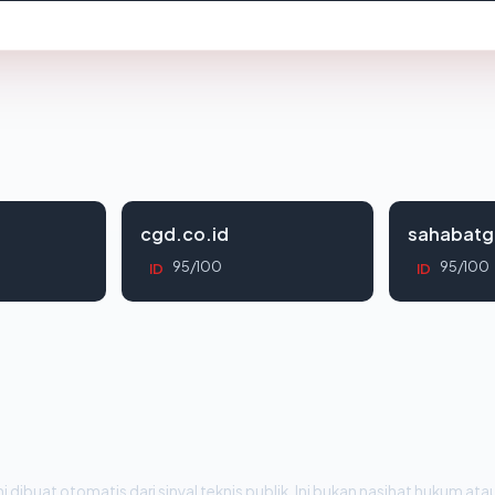
cgd.co.id
sahabatg
95/100
95/100
ID
ID
i dibuat otomatis dari sinyal teknis publik. Ini bukan nasihat hukum atau