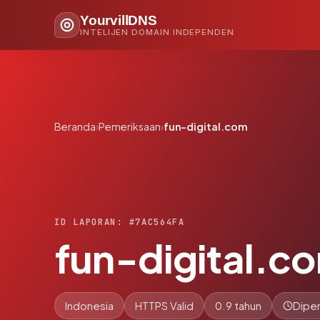
YourvillDNS
INTELIJEN DOMAIN INDEPENDEN
Beranda
›
Pemeriksaan
›
fun-digital.com
ID LAPORAN: #7AC564FA
fun-digital.c
Indonesia
HTTPS Valid
0.9 tahun
Diper