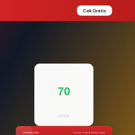
Cek Gratis
70
AMAN