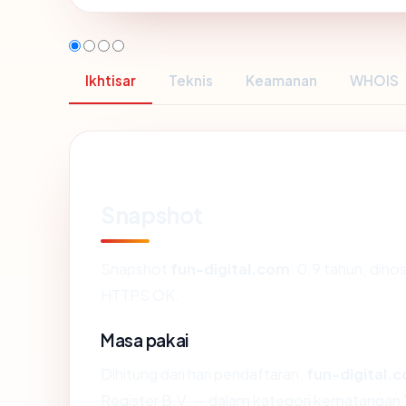
Ikhtisar
Teknis
Keamanan
WHOIS
Snapshot
Snapshot
fun-digital.com
: 0.9 tahun, diho
HTTPS OK.
Masa pakai
Dihitung dari hari pendaftaran,
fun-digital.
Register B.V. — dalam kategori kematangan