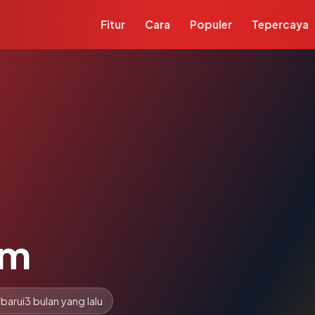
Fitur
Cara
Populer
Tepercaya
om
barui
3 bulan yang lalu