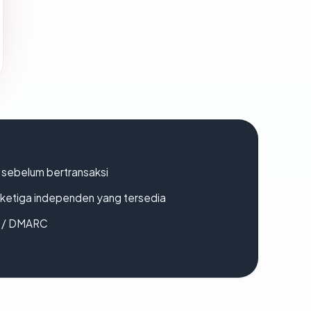
en sebelum bertransaksi
k ketiga independen yang tersedia
F / DMARC