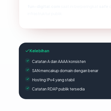
fun-digital.com
saat ini berperingkat
safe
d
infrastruktur publik.
Kelebihan
Catatan A dan AAAA konsisten
SAN mencakup domain dengan benar
Hosting IPv4 yang stabil
Catatan RDAP publik tersedia