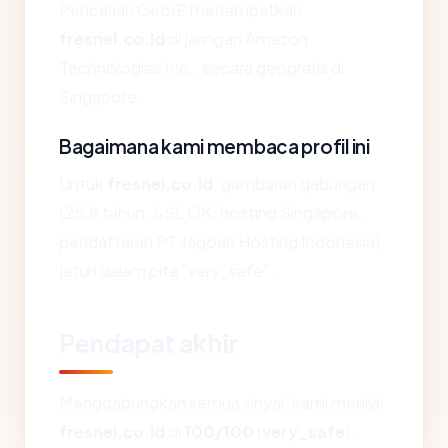
Pencarian GeoIP menempatkan
fresnel.co.id
di jaringan Amazon
Technologies Inc., secara geografis di
Singapore.
Bagaimana kami membaca profil ini
Untuk
fresnel.co.id
, gambaran gabungan
(25.8 tahun, SSL OK, hosting Singapore,
pendaftaran PT Jagoan Hosting Indonesia)
jatuh dalam pita "very_safe".
Pendapat akhir
Menggabungkan semua sinyal, kami menilai
fresnel.co.id
di
100/100
(
very_safe
).