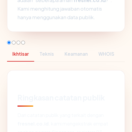
adalah "seberapa aman
fresnel.co.id
?".
Kami menghitung jawaban otomatis
hanya menggunakan data publik.
Ikhtisar
Teknis
Keamanan
WHOIS
Ringkasan catatan publik
Dari catatan publik yang terkait dengan
fresnel.co.id
, kami mengekstrak empat