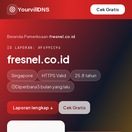
YourvillDNS
Cek Gratis
Beranda
›
Pemeriksaan
›
fresnel.co.id
ID LAPORAN: #F499CC96
fresnel.co.id
Singapore
HTTPS Valid
25.8 tahun
Diperbarui
3 bulan yang lalu
Laporan lengkap ↓
Cek Gratis