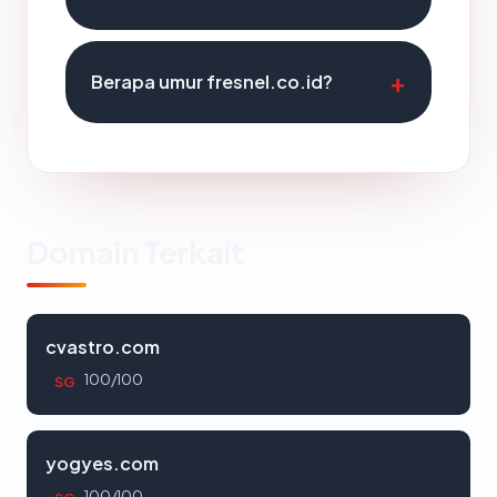
Berapa umur fresnel.co.id?
Domain Terkait
cvastro.com
100/100
SG
yogyes.com
100/100