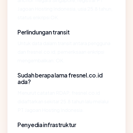
anchor: negara Singapore, registrar PT
Jagoan Hosting Indonesia, usia 25.8 tahun,
status enkripsi OK.
Perlindungan transit
Untuk data dalam transit antara pengguna
dan fresnel.co.id, pemeriksaan enkripsi
mengembalikan: OK.
Sudah berapa lama fresnel.co.id
ada?
Menurut catatan RDAP, fresnel.co.id
didaftarkan sekitar 25.8 tahun lalu melalui
PT Jagoan Hosting Indonesia.
Penyedia infrastruktur