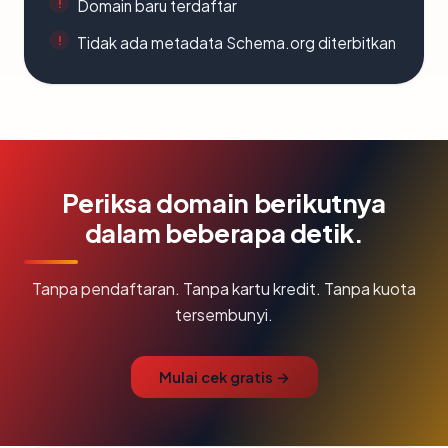
Domain baru terdaftar
Tidak ada metadata Schema.org diterbitkan
Periksa domain berikutnya
dalam beberapa detik.
Tanpa pendaftaran. Tanpa kartu kredit. Tanpa kuota
tersembunyi.
Mulai cek gratis →