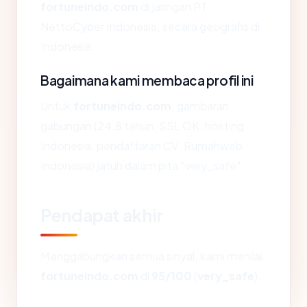
fortuneindo.com
di jaringan PT
NettoCyber Indonesia, secara geografis di
Indonesia.
Bagaimana kami membaca profil ini
Untuk
fortuneindo.com
, gambaran
gabungan (24.8 tahun, SSL OK, hosting
Indonesia, pendaftaran CV. Rumahweb
Indonesia) jatuh dalam pita "very_safe".
Pendapat akhir
Menggabungkan semua sinyal, kami menilai
fortuneindo.com
di
95/100
(
very_safe
).