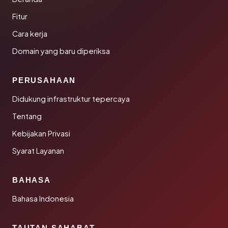
Fitur
Cara kerja
Domain yang baru diperiksa
PERUSAHAAN
Didukung infrastruktur tepercaya
Tentang
Kebijakan Privasi
Syarat Layanan
BAHASA
Bahasa Indonesia
TAUTAN SAHABAT