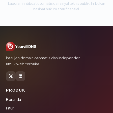
Laporan ini dibuat otomatis dari sinyal teknis publik. Ini bukan
nasihat hukum atau finansial.
YourvillDNS
Intelijen domain otomatis dan independen
untuk web terbuka.
PRODUK
Beranda
Fitur