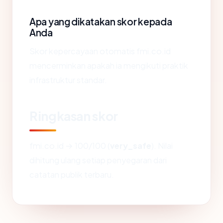
Apa yang dikatakan skor kepada
Anda
Skor kepercayaan otomatis fmi.co.id
mencerminkan apakah ia mengikuti praktik
infrastruktur standar.
Ringkasan skor
fmi.co.id → 100/100 (
very_safe
). Nilai
dihitung ulang setiap penyegaran dari
catatan publik terbaru.