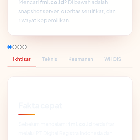
Mencari
fmi.co.id
? Di bawah adalah
snapshot server, otoritas sertifikat, dan
riwayat kepemilikan.
Ikhtisar
Teknis
Keamanan
WHOIS
Fakta cepat
Sebelum mendalam:
fmi.co.id
terdaftar
melalui PT Digital Registra Indonesia dan