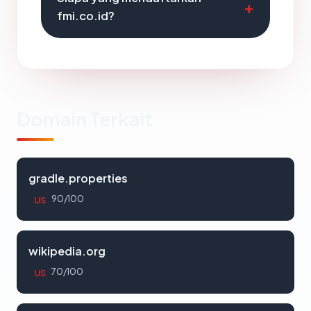
fmi.co.id?
Domain Terkait
gradle.properties
90/100
US
wikipedia.org
70/100
US