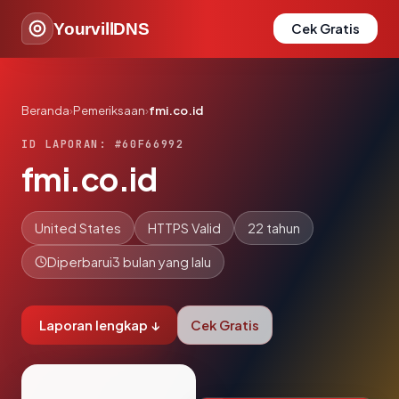
YourvillDNS
Cek Gratis
Beranda
›
Pemeriksaan
›
fmi.co.id
ID LAPORAN: #60F66992
fmi.co.id
United States
HTTPS Valid
22 tahun
Diperbarui
3 bulan yang lalu
Laporan lengkap ↓
Cek Gratis