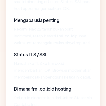
saat ini dihosting di United States. SSL pada
host apex mengembalikan: OK.
Mengapa usia penting
Rekam jejak 22 tahun bukan bukti
legitimasi, tetapi berarti
fmi.co.id
punya
waktu untuk mengakumulasi sinyal reputasi.
Status TLS / SSL
Handshake TLS ke fmi.co.id
mengembalikan: OK. Browser modern akan
memperingatkan pengguna ketika ini gagal.
Di mana fmi.co.id dihosting
fmi.co.id dioperasikan dari United States via
Contabo Inc..