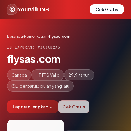
YourvillDNS
Cek Gratis
Beranda
›
Pemeriksaan
›
flysas.com
ID LAPORAN: #3A3AD2A3
flysas.com
Canada
HTTPS Valid
29.9 tahun
Diperbarui
3 bulan yang lalu
Laporan lengkap ↓
Cek Gratis