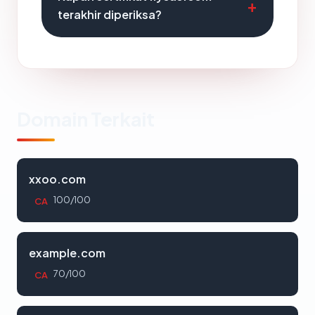
terakhir diperiksa?
Domain Terkait
xxoo.com
100/100
CA
example.com
70/100
CA