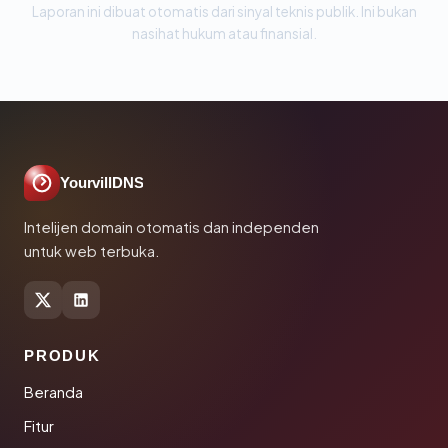
Laporan ini dibuat otomatis dari sinyal teknis publik. Ini bukan
nasihat hukum atau finansial.
YourvillDNS
Intelijen domain otomatis dan independen
untuk web terbuka.
PRODUK
Beranda
Fitur