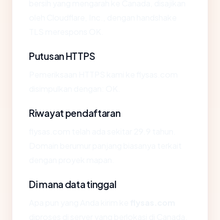
bersih yang mengarah ke Canada, disajikan
oleh Cloudflare, Inc., dengan handshake
TLS merespons OK.
Putusan HTTPS
Pemeriksaan HTTPS kami ke flysas.com
disimpulkan dengan: OK.
Riwayat pendaftaran
flysas.com telah ada sekitar 29.9 tahun.
Domain berumur panjang biasanya terkait
dengan proyek mapan.
Di mana data tinggal
Apa pun yang Anda kirim ke
flysas.com
diproses di server yang berlokasi di Canada.