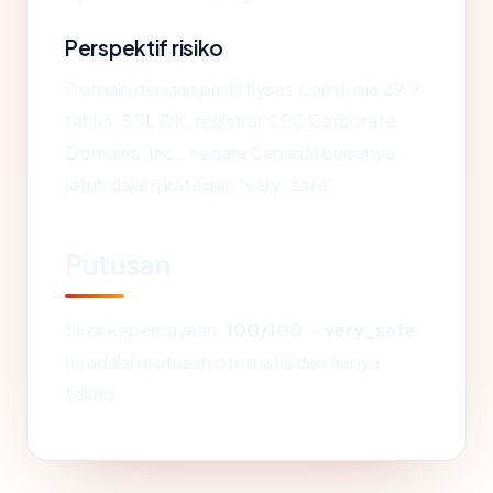
Perspektif risiko
Domain dengan profil flysas.com (usia 29.9
tahun, SSL OK, registrar CSC Corporate
Domains, Inc., negara Canada) biasanya
jatuh dalam kategori "very_safe".
Putusan
Skor kepercayaan:
100/100
—
very_safe
.
Ini adalah putusan otomatis dan hanya
teknis.