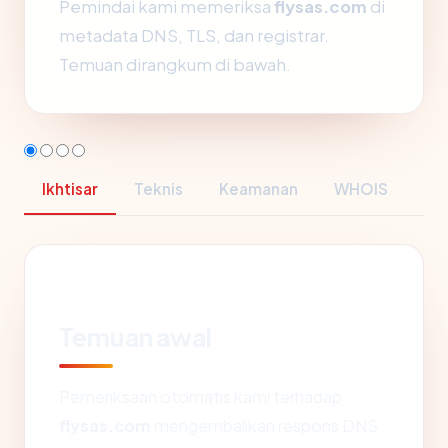
Pemindai kami memeriksa
flysas.com
di
metadata DNS, TLS, dan registrar.
Temuan dirangkum di bawah.
Ikhtisar
Teknis
Keamanan
WHOIS
Temuan awal
Pemeriksaan otomatis kami terhadap
flysas.com
mengembalikan respons DNS