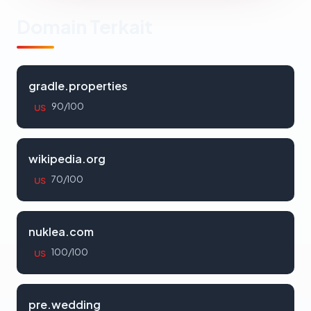
Domain Terkait
gradle.properties
90/100
US
wikipedia.org
70/100
US
nuklea.com
100/100
US
pre.wedding