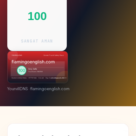
100
SANGAT AMAN
YourvillDNS · flamingoenglish.com