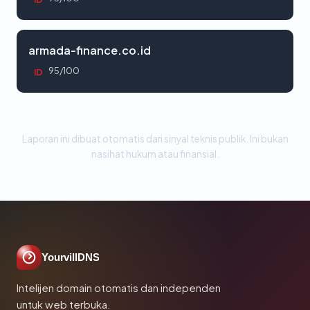
armada-finance.co.id
95/100
ID
Laporan ini dibuat otomatis dari sinyal teknis publik. Ini bukan
nasihat hukum atau finansial.
YourvillDNS
Intelijen domain otomatis dan independen
untuk web terbuka.