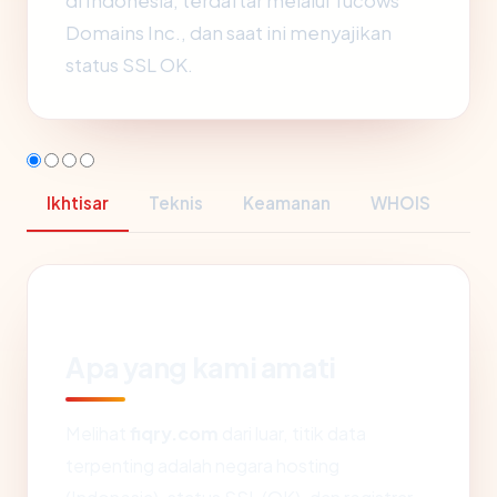
di Indonesia, terdaftar melalui Tucows
Domains Inc., dan saat ini menyajikan
status SSL OK.
Ikhtisar
Teknis
Keamanan
WHOIS
Apa yang kami amati
Melihat
fiqry.com
dari luar, titik data
terpenting adalah negara hosting