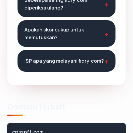
diperiksa ulang?
Apakah skor cukup untuk
memutuskan?
ISP apa yang melayani fiqry.com?
Domain Terkait
cpssoft.com