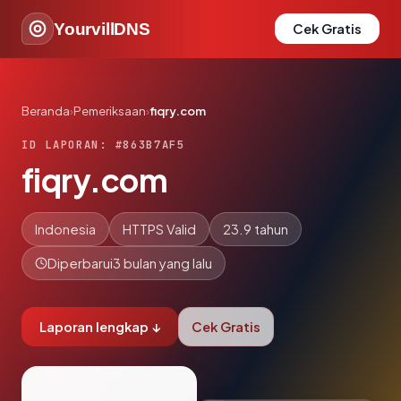
YourvillDNS
Cek Gratis
Beranda
›
Pemeriksaan
›
fiqry.com
ID LAPORAN: #863B7AF5
fiqry.com
Indonesia
HTTPS Valid
23.9 tahun
Diperbarui
3 bulan yang lalu
Laporan lengkap ↓
Cek Gratis