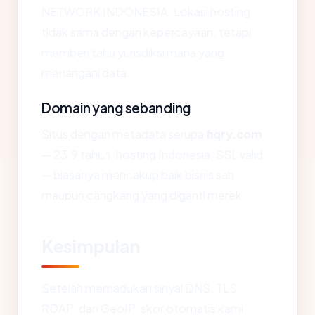
NETWORK INDONESIA. Lokasi hosting
tidak sama dengan kepercayaan, tetapi
memberi tahu yurisdiksi mana yang
menangani data.
Domain yang sebanding
Situs dengan metadata serupa
fiqry.com
— 23.9 tahun, hosting Indonesia, SSL valid
— biasanya mencakup baik bisnis sah
maupun cangkang yang diganti merek.
Kesimpulan
Setelah memadukan sinyal DNS, TLS,
RDAP, dan GeoIP, skor otomatis kami