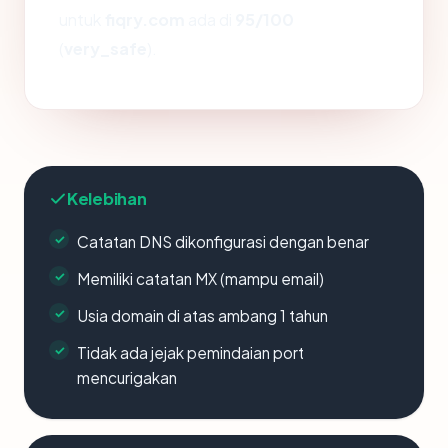
untuk
fiqry.com
ada di
95/100
(
very_safe
).
Kelebihan
Catatan DNS dikonfigurasi dengan benar
Memiliki catatan MX (mampu email)
Usia domain di atas ambang 1 tahun
Tidak ada jejak pemindaian port
mencurigakan