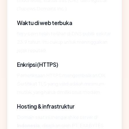
(Indonesia), status SSL (OK), dan registrar
(Tucows Domains Inc.).
Waktu di web terbuka
fiqry.com telah terlihat di DNS publik sekitar
23.9 tahun. Itu cukup untuk meninggalkan
jejak reputasi.
Enkripsi (HTTPS)
Pemeriksaan HTTPS mengembalikan OK.
Sertifikat TLS yang valid adalah minimum
mutlak yang harus dimiliki situs modern.
Hosting & infrastruktur
Domain saat ini mengarah ke server di
Indonesia
, disajikan oleh PT. EXABYTES