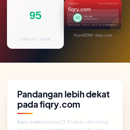
95
YourvillDNS · fiqry.com
SANGAT AMAN
Pandangan lebih dekat
pada fiqry.com
fiqry.com
berusia 23.9 tahun, dihosting