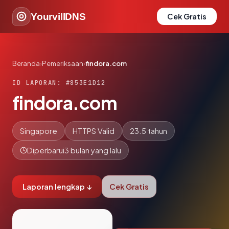
YourvillDNS
Cek Gratis
Beranda
›
Pemeriksaan
›
findora.com
ID LAPORAN: #853E1D12
findora.com
Singapore
HTTPS Valid
23.5 tahun
Diperbarui
3 bulan yang lalu
Laporan lengkap ↓
Cek Gratis