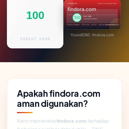
100
YourvillDNS · findora.com
SANGAT AMAN
Apakah findora.com
aman digunakan?
Kami memeriksa
findora.com
terhadap