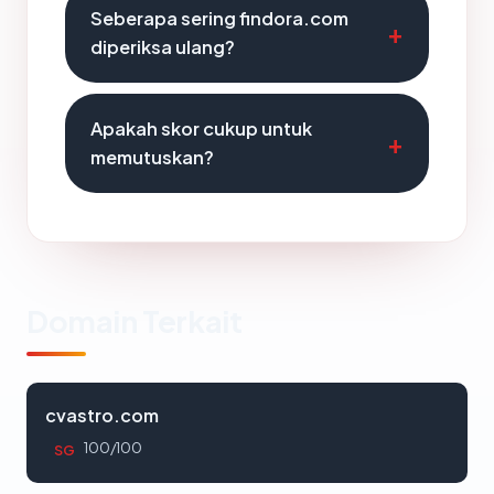
Seberapa sering findora.com
diperiksa ulang?
Apakah skor cukup untuk
memutuskan?
Domain Terkait
cvastro.com
100/100
SG