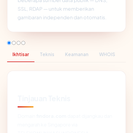
beberapa sumber data publik — DNS,
SSL, RDAP — untuk memberikan
gambaran independen dan otomatis.
Ikhtisar
Teknis
Keamanan
WHOIS
Tinjauan Teknis
Domain
findora.com
dapat dijangkau dan
mengarah ke Singapore via