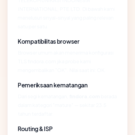
TELEKOMUNIKASI INDONESIA
INTERNATIONAL, PTE.LTD. Di bawah kami
menelusuri sinyal-sinyal yang paling relevan
satu per satu.
Kompatibilitas browser
Browser umum akan menerima konfigurasi
TLS findora.com jika probe kami
mengembalikan "OK". Nilai saat ini: OK.
Pemeriksaan kematangan
Dari segi kematangan,
findora.com
berada
dalam kategori "mature" — sekitar 23.5
tahun terdaftar.
Routing & ISP