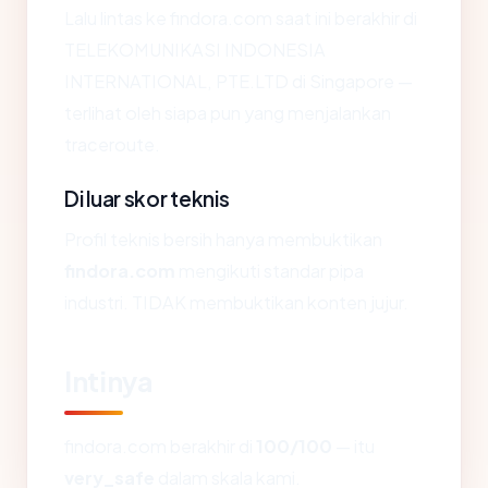
Lalu lintas ke findora.com saat ini berakhir di
TELEKOMUNIKASI INDONESIA
INTERNATIONAL, PTE.LTD di Singapore —
terlihat oleh siapa pun yang menjalankan
traceroute.
Di luar skor teknis
Profil teknis bersih hanya membuktikan
findora.com
mengikuti standar pipa
industri. TIDAK membuktikan konten jujur.
Intinya
findora.com berakhir di
100/100
— itu
very_safe
dalam skala kami.