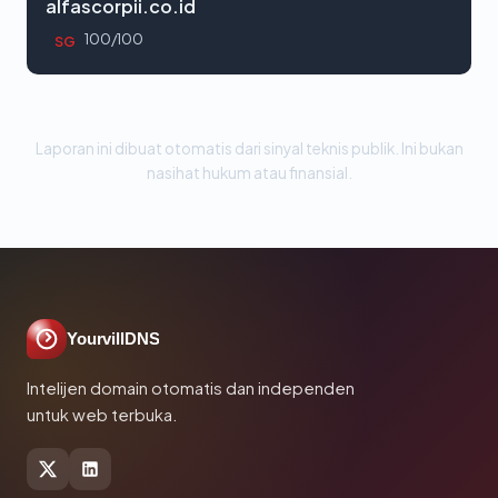
alfascorpii.co.id
100/100
SG
Laporan ini dibuat otomatis dari sinyal teknis publik. Ini bukan
nasihat hukum atau finansial.
YourvillDNS
Intelijen domain otomatis dan independen
untuk web terbuka.