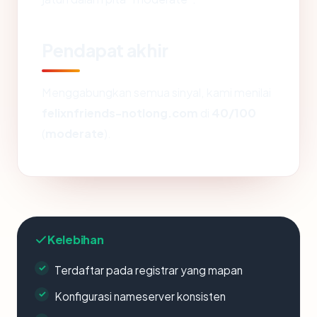
Pendapat akhir
Menggabungkan semua sinyal, kami menilai
felixnfriends-notlong.com
di
40/100
(
moderate
).
Kelebihan
Terdaftar pada registrar yang mapan
Konfigurasi nameserver konsisten