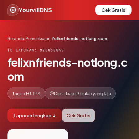
YourvillDNS
Cek Gratis
Beranda
›
Pemeriksaan
›
felixnfriends-notlong.com
ID LAPORAN: #2883B849
felixnfriends-notlong.c
om
Tanpa HTTPS
Diperbarui
3 bulan yang lalu
Laporan lengkap ↓
Cek Gratis