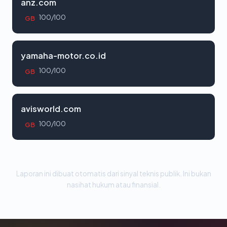
anz.com
100/100
GB
yamaha-motor.co.id
100/100
GB
avisworld.com
100/100
GB
Laporan ini dibuat otomatis dari sinyal teknis publik. Ini bukan
nasihat hukum atau finansial.