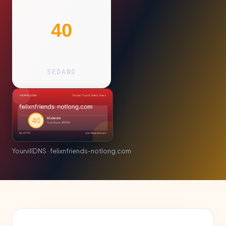
40
SEDANG
YourvillDNS · felixnfriends-notlong.com