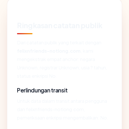
Ringkasan catatan publik
Dari catatan publik yang terkait dengan
felixnfriends-notlong.com
, kami
mengekstrak empat anchor: negara
Unknown, registrar Unknown, usia ? tahun,
status enkripsi No.
Perlindungan transit
Untuk data dalam transit antara pengguna
dan felixnfriends-notlong.com,
pemeriksaan enkripsi mengembalikan: No.