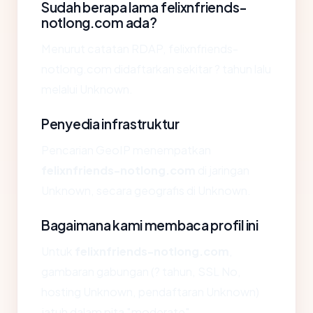
Sudah berapa lama felixnfriends-
notlong.com ada?
Menurut catatan RDAP, felixnfriends-
notlong.com didaftarkan sekitar ? tahun lalu
melalui Unknown.
Penyedia infrastruktur
Pencarian GeoIP menempatkan
felixnfriends-notlong.com
di jaringan
Unknown, secara geografis di Unknown.
Bagaimana kami membaca profil ini
Untuk
felixnfriends-notlong.com
,
gambaran gabungan (? tahun, SSL No,
hosting Unknown, pendaftaran Unknown)
jatuh dalam pita "moderate".