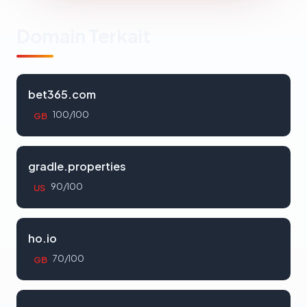
Domain Terkait
bet365.com
100/100
GB
gradle.properties
90/100
US
ho.io
70/100
GB