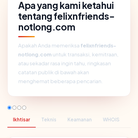
Apa yang kami ketahui
tentang felixnfriends-
notlong.com
Apakah Anda memeriksa
felixnfriends-
notlong.com
untuk transaksi, kemitraan,
atau sekadar rasa ingin tahu, ringkasan
catatan publik di bawah akan
menghemat beberapa pencarian.
Ikhtisar
Teknis
Keamanan
WHOIS