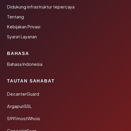
Didukung infrastruktur tepercaya
Tentang
Kebijakan Privasi
Syarat Layanan
BAHASA
Bahasa Indonesia
TAUTAN SAHABAT
DecanterGuard
ArgapuriSSL
S991mostWhois
ConectiqScan