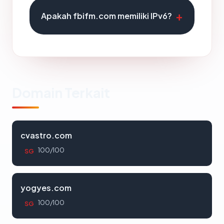
Apakah fbifm.com memiliki IPv6?
Domain Terkait
cvastro.com
100/100
SG
yogyes.com
100/100
SG