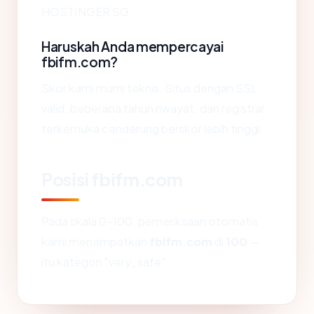
HOSTINGER SG.
Haruskah Anda mempercayai
fbifm.com?
Skor kami murni teknis. Situs dengan SSL
valid, beberapa tahun riwayat, dan registrar
terkemuka cenderung berskor lebih tinggi.
Posisi fbifm.com
Pada skala 0-100, pemeriksaan otomatis
kami menempatkan
fbifm.com
di
100
—
itu kategori "very_safe".