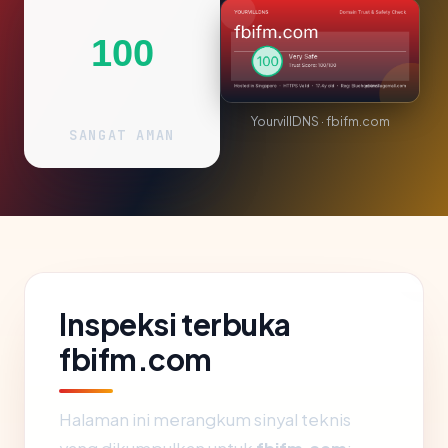
100
YourvillDNS · fbifm.com
SANGAT AMAN
Inspeksi terbuka
fbifm.com
Halaman ini merangkum sinyal teknis