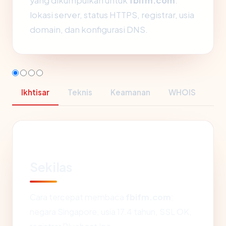
yang dikumpulkan untuk
fbifm.com
:
lokasi server, status HTTPS, registrar, usia
domain, dan konfigurasi DNS.
Ikhtisar
Teknis
Keamanan
WHOIS
Sekilas
Cara tercepat membaca
fbifm.com
:
negara Singapore, usia 17.4 tahun, SSL OK,