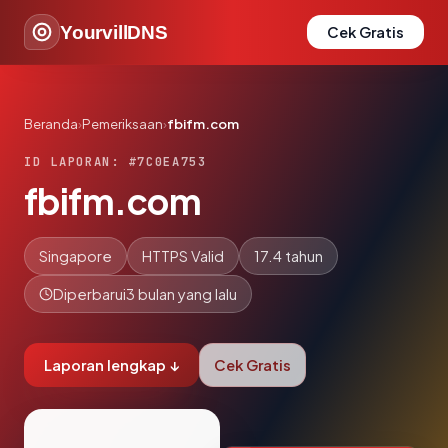
YourvillDNS
Cek Gratis
Beranda
›
Pemeriksaan
›
fbifm.com
ID LAPORAN: #7C0EA753
fbifm.com
Singapore
HTTPS Valid
17.4 tahun
Diperbarui
3 bulan yang lalu
Laporan lengkap ↓
Cek Gratis