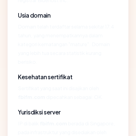
registrar Bluehost Inc..
Usia domain
Domain telah terdaftar selama sekitar 17.4
tahun, yang menempatkannya dalam
kategori kematangan "mature". Domain
yang lebih tua secara statistik kurang
berisiko.
Kesehatan sertifikat
Sertifikat yang saat ini disajikan oleh
fbifm.com
dipecahkan sebagai: OK.
Yurisdiksi server
IP di balik
fbifm.com
berada di Singapore,
pada infrastruktur yang disediakan oleh