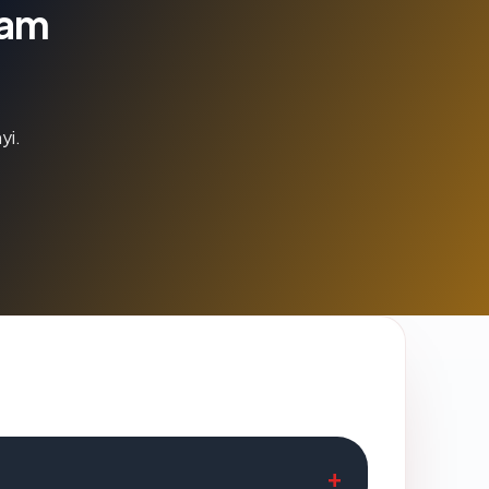
lam
yi.