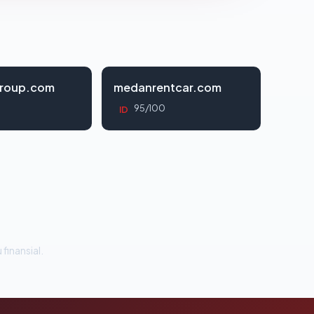
roup.com
medanrentcar.com
95/100
ID
 finansial.