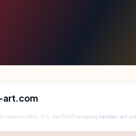
s-art.com
ari respons DNS, TLS, dan RDAP langsung
faridas-art.c