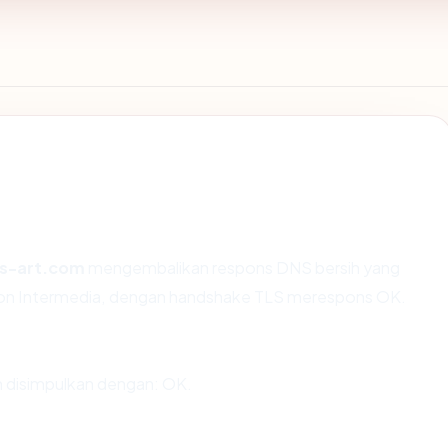
as-art.com
mengembalikan respons DNS bersih yang
Beon Intermedia, dengan handshake TLS merespons OK.
 disimpulkan dengan: OK.