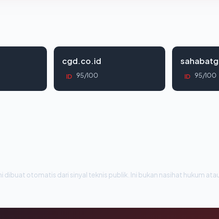
cgd.co.id
sahabatg
95/100
95/100
ID
ID
i dibuat otomatis dari sinyal teknis publik. Ini bukan nasihat hukum atau