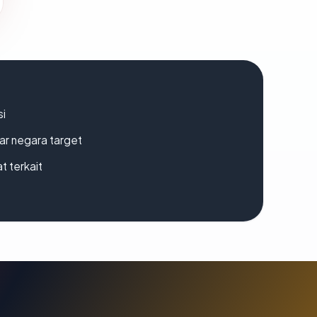
si
uar negara target
t terkait