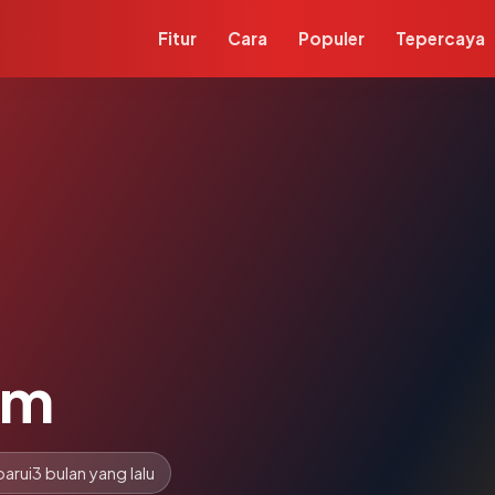
Fitur
Cara
Populer
Tepercaya
om
arui
3 bulan yang lalu