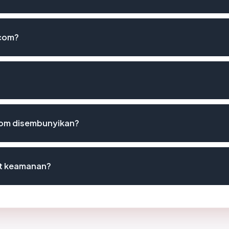
.com?
com disembunyikan?
st keamanan?