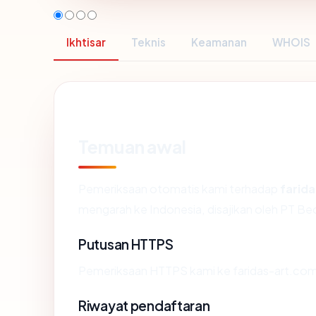
Ikhtisar
Teknis
Keamanan
WHOIS
Temuan awal
Pemeriksaan otomatis kami terhadap
farid
mengarah ke Indonesia, disajikan oleh PT 
Putusan HTTPS
Pemeriksaan HTTPS kami ke faridas-art.com
Riwayat pendaftaran