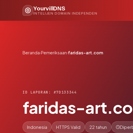
YourvillDNS
INTELIJEN DOMAIN INDEPENDEN
Beranda
›
Pemeriksaan
›
faridas-art.com
ID LAPORAN: #7D133344
faridas-art.c
Indonesia
HTTPS Valid
22 tahun
Diperb