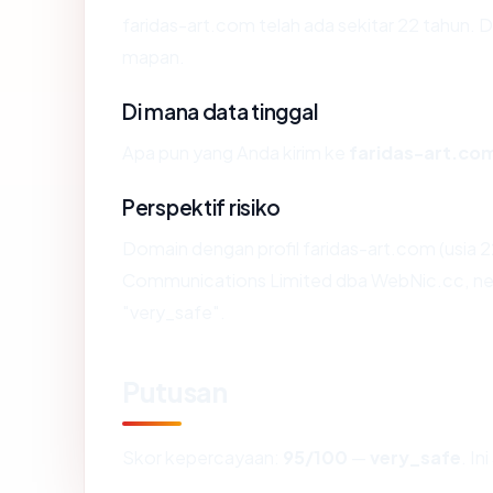
faridas-art.com telah ada sekitar 22 tahun.
mapan.
Di mana data tinggal
Apa pun yang Anda kirim ke
faridas-art.co
Perspektif risiko
Domain dengan profil faridas-art.com (usia
Communications Limited dba WebNic.cc, nega
"very_safe".
Putusan
Skor kepercayaan:
95/100
—
very_safe
. I