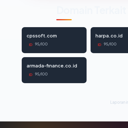
Domain Terkait
cpssoft.com
harpa.co.id
95/100
95/100
ID
ID
armada-finance.co.id
95/100
ID
Laporan in