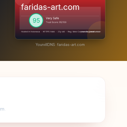
YourvillDNS · faridas-art.com
om
.