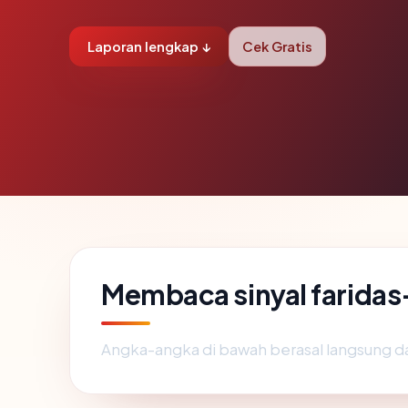
Laporan lengkap ↓
Cek Gratis
Membaca sinyal farida
Angka-angka di bawah berasal langsung d