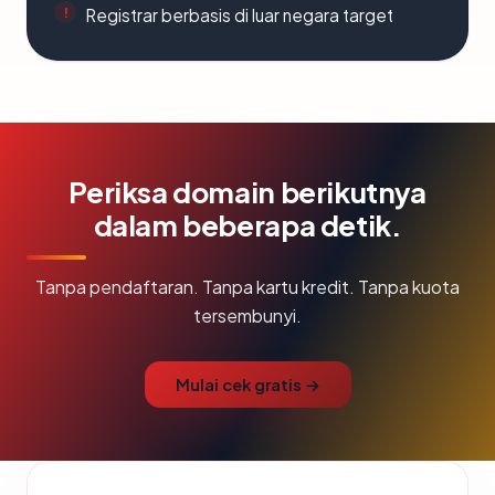
Registrar berbasis di luar negara target
Periksa domain berikutnya
dalam beberapa detik.
Tanpa pendaftaran. Tanpa kartu kredit. Tanpa kuota
tersembunyi.
Mulai cek gratis →