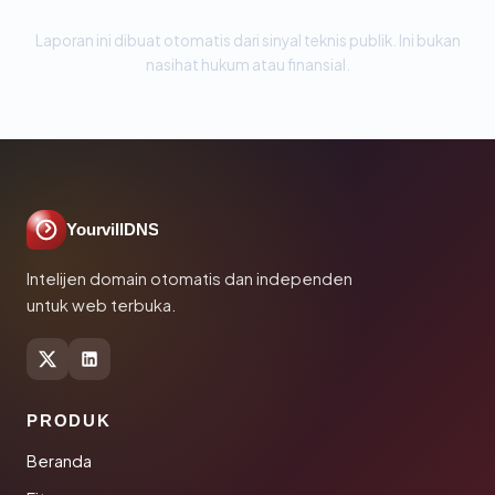
Laporan ini dibuat otomatis dari sinyal teknis publik. Ini bukan
nasihat hukum atau finansial.
YourvillDNS
Intelijen domain otomatis dan independen
untuk web terbuka.
PRODUK
Beranda