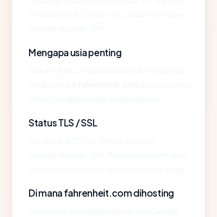
terdaftar melalui NameCheap, Inc. dan saat
ini dihosting di Canada. SSL pada host apex
mengembalikan: OK.
Mengapa usia penting
Rekam jejak 31 tahun bukan bukti legitimasi,
tetapi berarti
fahrenheit.com
punya waktu
untuk mengakumulasi sinyal reputasi.
Status TLS / SSL
Handshake TLS ke fahrenheit.com
mengembalikan: OK. Browser modern akan
memperingatkan pengguna ketika ini gagal.
Di mana fahrenheit.com dihosting
fahrenheit.com dioperasikan dari Canada