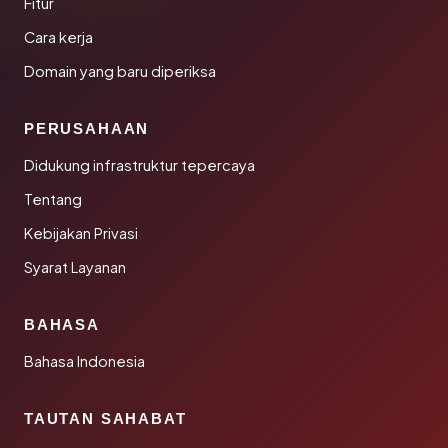
Fitur
Cara kerja
Domain yang baru diperiksa
PERUSAHAAN
Didukung infrastruktur tepercaya
Tentang
Kebijakan Privasi
Syarat Layanan
BAHASA
Bahasa Indonesia
TAUTAN SAHABAT