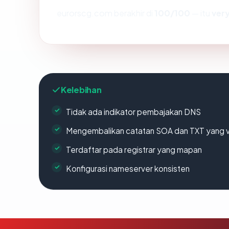
eurorscg.com berakhir di
100/100
— itu
ver
Kelebihan
Tidak ada indikator pembajakan DNS
Mengembalikan catatan SOA dan TXT yang v
Terdaftar pada registrar yang mapan
Konfigurasi nameserver konsisten