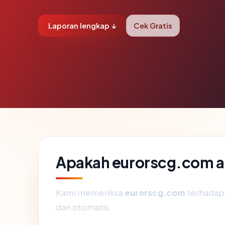
Laporan lengkap ↓
Cek Gratis
Apakah eurorscg.com 
Kami memeriksa
eurorscg.com
terhadap
dan otomatis.