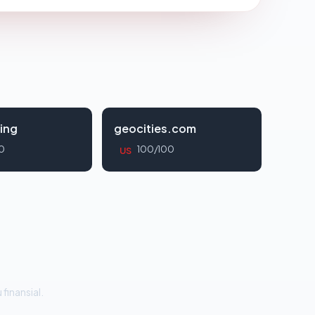
ing
geocities.com
0
100/100
US
 finansial.