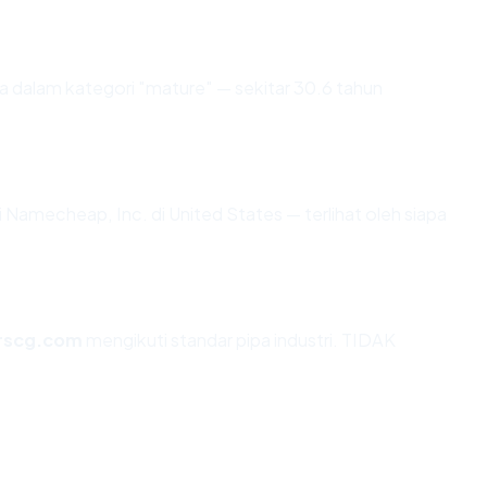
 dalam kategori "mature" — sekitar 30.6 tahun
di Namecheap, Inc. di United States — terlihat oleh siapa
rscg.com
mengikuti standar pipa industri. TIDAK