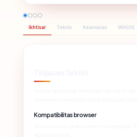
Ikhtisar
Teknis
Keamanan
WHOIS
Tinjauan Teknis
Domain
eurorscg.com
dapat dijangkau dan
bawah kami menelusuri sinyal-sinyal yang pali
Kompatibilitas browser
Browser umum akan menerima konfigurasi T
Nilai saat ini: OK.