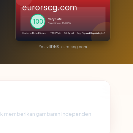
YourvillDNS · eurorscg.com
tuk memberikan gambaran independen