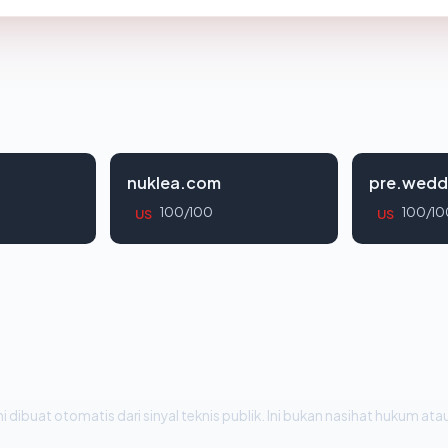
nuklea.com
pre.wedd
100/100
100/10
US
US
i dibuat otomatis dari sinyal teknis publik. Ini bukan nasihat hukum atau