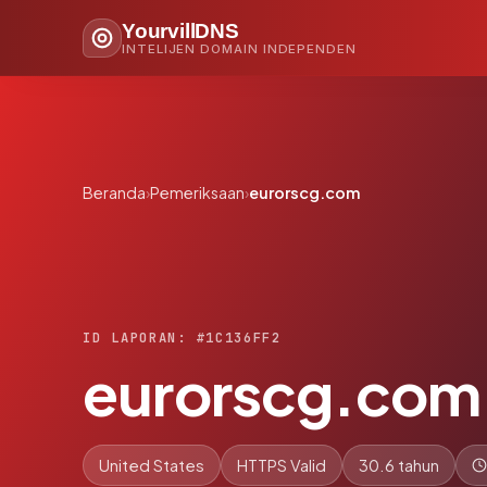
YourvillDNS
INTELIJEN DOMAIN INDEPENDEN
Beranda
›
Pemeriksaan
›
eurorscg.com
ID LAPORAN: #1C136FF2
eurorscg.com
United States
HTTPS Valid
30.6 tahun