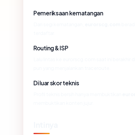
Pemeriksaan kematangan
Dari segi kematangan,
eurorscg.com
berada
terdaftar.
Routing & ISP
Lalu lintas ke eurorscg.com saat ini berakhir 
pun yang menjalankan traceroute.
Di luar skor teknis
Profil teknis bersih hanya membuktikan
euro
membuktikan konten jujur.
Intinya