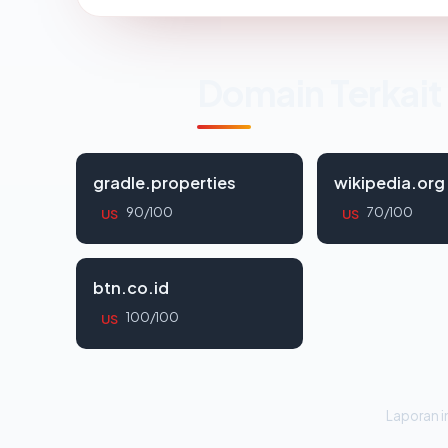
Domain Terkait
gradle.properties
wikipedia.org
90/100
70/100
US
US
btn.co.id
100/100
US
Laporan in