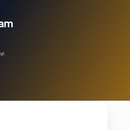
lam
yi.