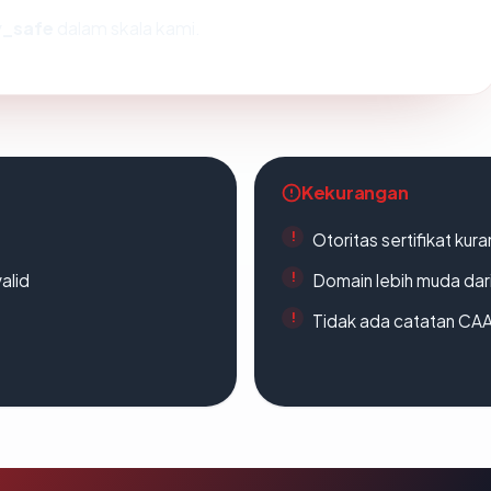
y_safe
dalam skala kami.
Kekurangan
Otoritas sertifikat ku
alid
Domain lebih muda dari
Tidak ada catatan CA