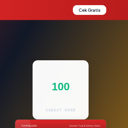
Cek Gratis
100
SANGAT AMAN