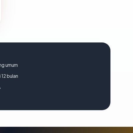
rang umum
 12 bulan
A