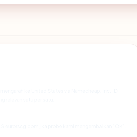
 mengarah ke United States via Namecheap, Inc.. Di
ng relevan satu per satu.
LS eurorscg.com jika probe kami mengembalikan "OK".