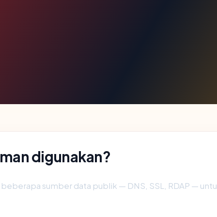
aman digunakan?
 beberapa sumber data publik — DNS, SSL, RDAP — un