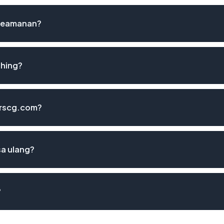
 keamanan?
shing?
rorscg.com?
sa ulang?
?