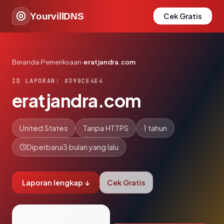
YourvillDNS
Cek Gratis
Beranda
›
Pemeriksaan
›
eratjandra.com
ID LAPORAN: #398CE4E4
eratjandra.com
United States
Tanpa HTTPS
1 tahun
Diperbarui
3 bulan yang lalu
Laporan lengkap ↓
Cek Gratis