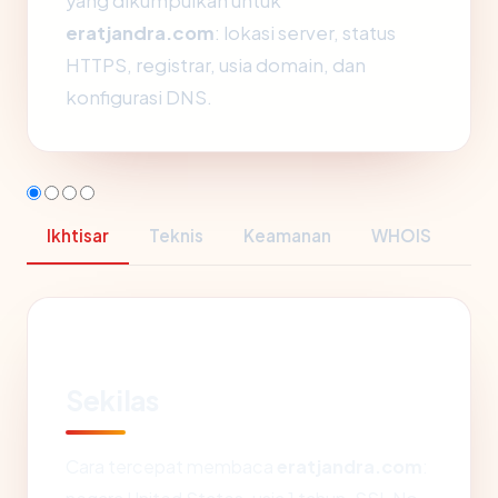
yang dikumpulkan untuk
eratjandra.com
: lokasi server, status
HTTPS, registrar, usia domain, dan
konfigurasi DNS.
Ikhtisar
Teknis
Keamanan
WHOIS
Sekilas
Cara tercepat membaca
eratjandra.com
: