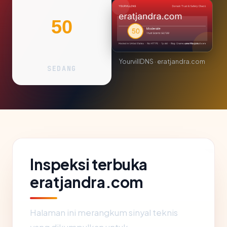
50
YourvillDNS · eratjandra.com
SEDANG
Inspeksi terbuka
eratjandra.com
Halaman ini merangkum sinyal teknis