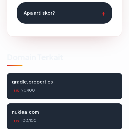
Apa arti skor?
Domain Terkait
gradle.properties
90/100
US
nuklea.com
100/100
US