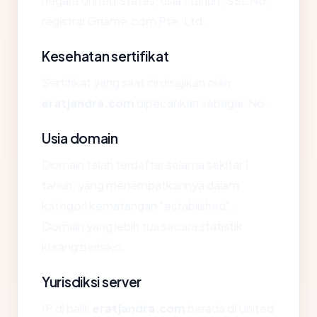
negara United States, usia 1 tahun, SSL No,
registrar Gname.com Pte. Ltd..
Kesehatan sertifikat
Sertifikat yang saat ini disajikan oleh
eratjandra.com
dipecahkan sebagai: No.
Usia domain
Domain telah terdaftar selama sekitar 1
tahun, yang menempatkannya dalam
kategori kematangan "established".
Domain yang lebih tua secara statistik
kurang berisiko.
Yurisdiksi server
IP di balik
eratjandra.com
berada di United