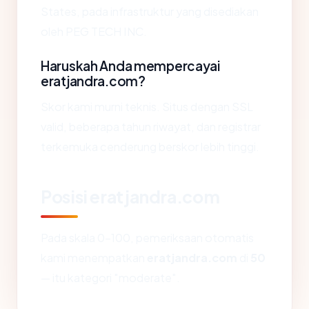
States, pada infrastruktur yang disediakan
oleh PEG TECH INC.
Haruskah Anda mempercayai
eratjandra.com?
Skor kami murni teknis. Situs dengan SSL
valid, beberapa tahun riwayat, dan registrar
terkemuka cenderung berskor lebih tinggi.
Posisi eratjandra.com
Pada skala 0-100, pemeriksaan otomatis
kami menempatkan
eratjandra.com
di
50
— itu kategori "moderate".