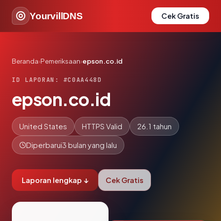
YourvillDNS
Cek Gratis
Beranda
›
Pemeriksaan
›
epson.co.id
ID LAPORAN: #C0AA448D
epson.co.id
United States
HTTPS Valid
26.1 tahun
Diperbarui
3 bulan yang lalu
Laporan lengkap ↓
Cek Gratis