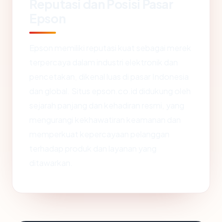
Reputasi dan Posisi Pasar
Epson
Epson memiliki reputasi kuat sebagai merek
terpercaya dalam industri elektronik dan
pencetakan, dikenal luas di pasar Indonesia
dan global. Situs epson.co.id didukung oleh
sejarah panjang dan kehadiran resmi, yang
mengurangi kekhawatiran keamanan dan
memperkuat kepercayaan pelanggan
terhadap produk dan layanan yang
ditawarkan.