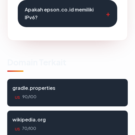
Apakah epson.co.id memiliki
IPv6?
Domain Terkait
gradle.properties
90/100
US
wikipedia.org
70/100
US