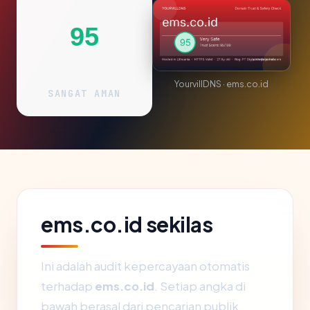
95
YourvillDNS · ems.co.id
SANGAT AMAN
ems.co.id sekilas
Ini adalah audit kepercayaan otomatis
terhadap
ems.co.id
. Setiap angka di
bawah berasal dari pencarian publik