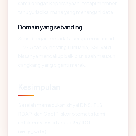
sama dengan kepercayaan, tetapi memberi
tahu yurisdiksi mana yang menangani data.
Domain yang sebanding
Situs dengan metadata serupa
ems.co.id
— 27.5 tahun, hosting Lithuania, SSL valid —
biasanya mencakup baik bisnis sah maupun
cangkang yang diganti merek.
Kesimpulan
Setelah memadukan sinyal DNS, TLS,
RDAP, dan GeoIP, skor otomatis kami
untuk
ems.co.id
ada di
95/100
(
very_safe
).