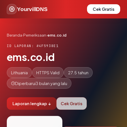
YourvillDNS
Cek Gratis
Beranda
›
Pemeriksaan
›
ems.co.id
ID LAPORAN: #4F5938E1
ems.co.id
Lithuania
HTTPS Valid
27.5 tahun
Diperbarui
3 bulan yang lalu
Laporan lengkap ↓
Cek Gratis