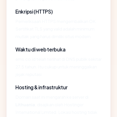
Enkripsi (HTTPS)
Pemeriksaan HTTPS mengembalikan OK.
Sertifikat TLS yang valid adalah minimum
mutlak yang harus dimiliki situs modern.
Waktu di web terbuka
ems.co.id telah terlihat di DNS publik sekitar
27.5 tahun. Itu cukup untuk meninggalkan
jejak reputasi.
Hosting & infrastruktur
Domain saat ini mengarah ke server di
Lithuania
, disajikan oleh Hostinger
International Limited. Lokasi hosting tidak