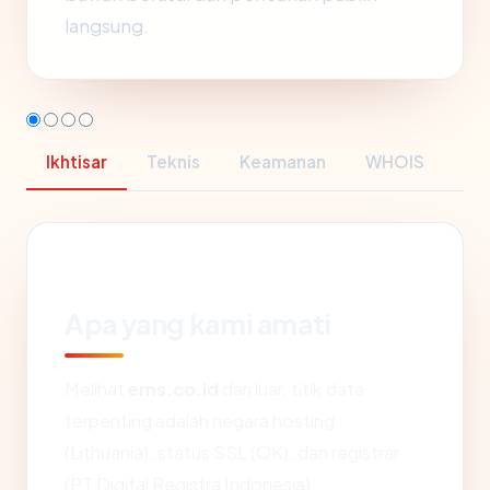
langsung.
Ikhtisar
Teknis
Keamanan
WHOIS
Apa yang kami amati
Melihat
ems.co.id
dari luar, titik data
terpenting adalah negara hosting
(Lithuania), status SSL (OK), dan registrar
(PT Digital Registra Indonesia).