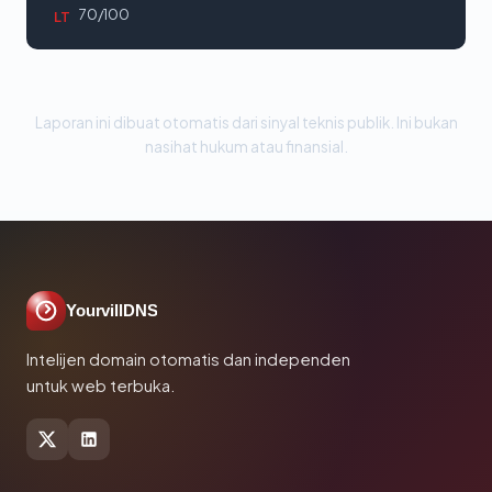
70/100
LT
Laporan ini dibuat otomatis dari sinyal teknis publik. Ini bukan
nasihat hukum atau finansial.
YourvillDNS
Intelijen domain otomatis dan independen
untuk web terbuka.