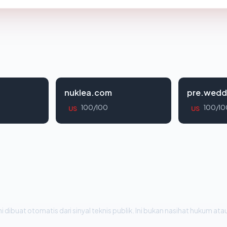
nuklea.com
pre.wedd
100/100
100/10
US
US
i dibuat otomatis dari sinyal teknis publik. Ini bukan nasihat hukum atau