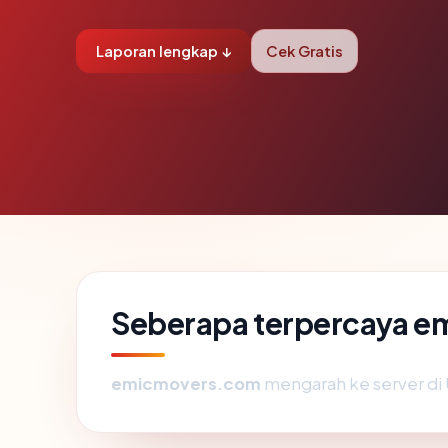
Laporan lengkap ↓
Cek Gratis
Seberapa terpercaya 
emicmovers.com
mengarah ke server di U