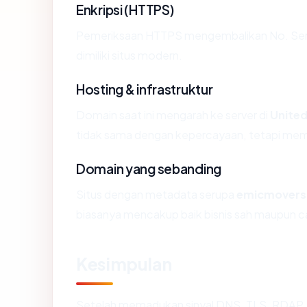
Enkripsi (HTTPS)
Pemeriksaan HTTPS mengembalikan No. Sertif
dimiliki situs modern.
Hosting & infrastruktur
Domain saat ini mengarah ke server di
United
tidak sama dengan kepercayaan, tetapi memb
Domain yang sebanding
Situs dengan metadata serupa
emicmover
biasanya mencakup baik bisnis sah maupun c
Kesimpulan
Setelah memadukan sinyal DNS, TLS, RDAP, 