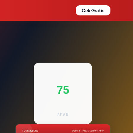
Cek Gratis
75
AMAN