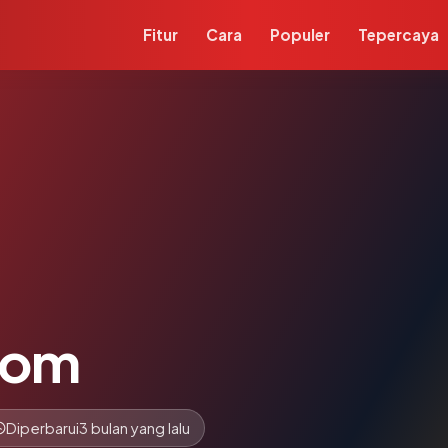
Fitur
Cara
Populer
Tepercaya
com
Diperbarui
3 bulan yang lalu