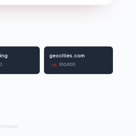
ing
geocities.com
0
100/100
US
 finansial.