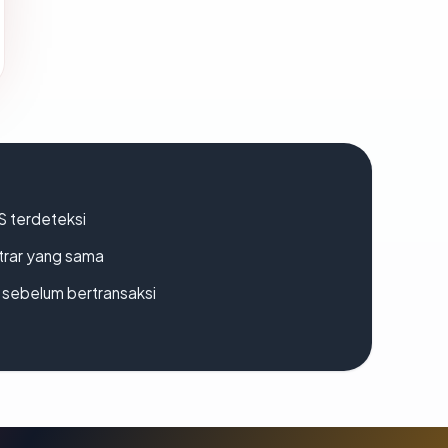
S terdeteksi
strar yang sama
en sebelum bertransaksi