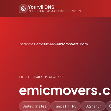
YourvillDNS
INTELIJEN DOMAIN INDEPENDEN
Beranda
›
Pemeriksaan
›
emicmovers.com
ID LAPORAN: #E6E6F351
emicmovers.
United States
Tanpa HTTPS
10.2 tahun