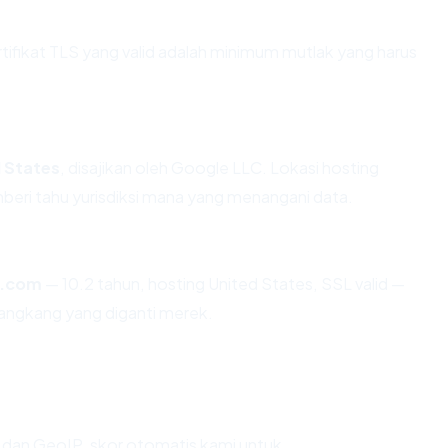
ikat TLS yang valid adalah minimum mutlak yang harus
 States
, disajikan oleh Google LLC. Lokasi hosting
eri tahu yurisdiksi mana yang menangani data.
s.com
— 10.2 tahun, hosting United States, SSL valid —
angkang yang diganti merek.
dan GeoIP, skor otomatis kami untuk