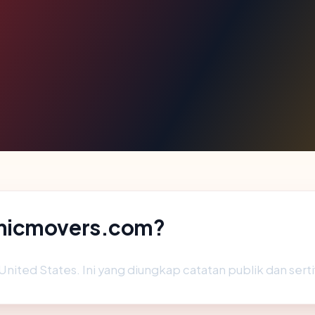
emicmovers.com?
nited States. Ini yang diungkap catatan publik dan serti