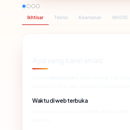
Ikhtisar
Teknis
Keamanan
WHOIS
Apa yang kami amati
Melihat
emicmovers.com
dari luar, titik d
status SSL (No), dan registrar (GoDaddy.com
Waktu di web terbuka
emicmovers.com telah terlihat di DNS publik 
reputasi.