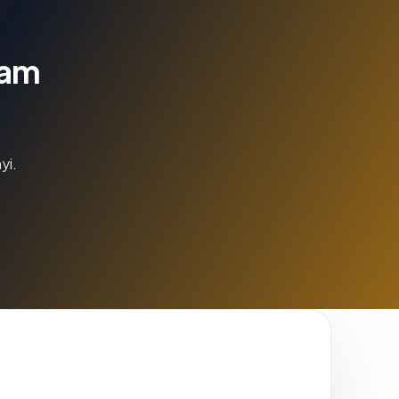
lam
yi.