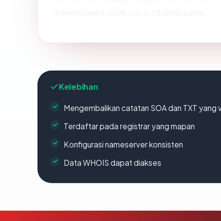
emicmovers.com
ada di
75/100
(
safe
).
Kelebihan
Mengembalikan catatan SOA dan TXT yang v
Terdaftar pada registrar yang mapan
Konfigurasi nameserver konsisten
Data WHOIS dapat diakses