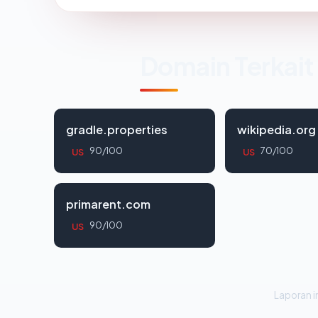
Domain Terkait
gradle.properties
wikipedia.org
90/100
70/100
US
US
primarent.com
90/100
US
Laporan in