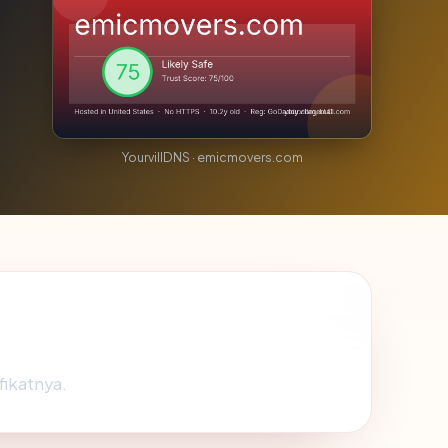
YourvillDNS · emicmovers.com
fikatnya.