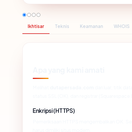
Ikhtisar
Teknis
Keamanan
WHOIS
Apa yang kami amati
Melihat
dutapersada.com
dari luar, titik d
status SSL (OK), dan registrar (Squarespace 
Enkripsi (HTTPS)
Pemeriksaan HTTPS mengembalikan OK. Serti
harus dimiliki situs modern.