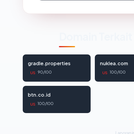
Domain Terkait
gradle.properties
nuklea.com
90/100
100/100
US
US
btn.co.id
100/100
US
Laporan in