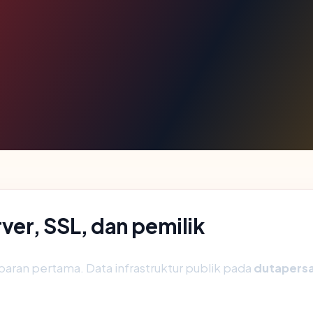
er, SSL, dan pemilik
aran pertama. Data infrastruktur publik pada
dutapers