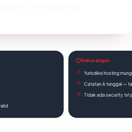
dan GeoIP, skor otomatis kami untuk
Kekurangan
Yurisdiksi hosting mun
Catatan A tunggal — ta
Tidak ada security.txt 
alid