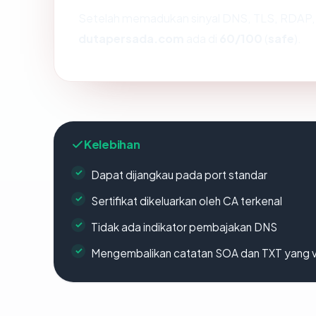
Setelah memadukan sinyal DNS, TLS, RDAP, 
dutapersada.com
ada di
60/100
(
safe
).
Kelebihan
Dapat dijangkau pada port standar
Sertifikat dikeluarkan oleh CA terkenal
Tidak ada indikator pembajakan DNS
Mengembalikan catatan SOA dan TXT yang v