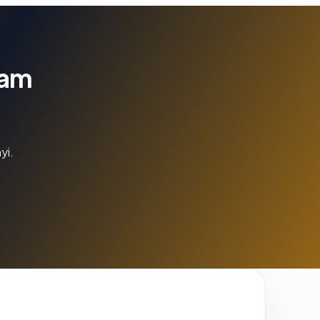
lam
yi.