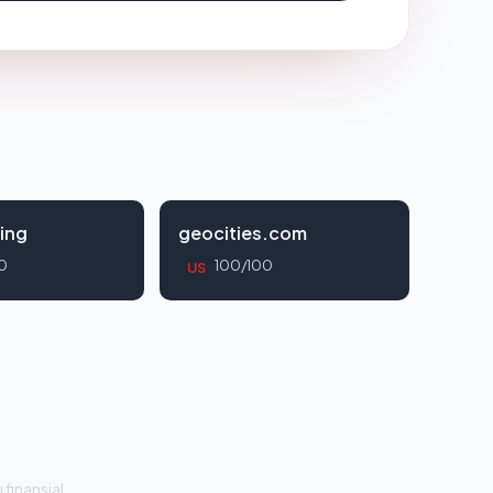
ing
geocities.com
0
100/100
US
 finansial.