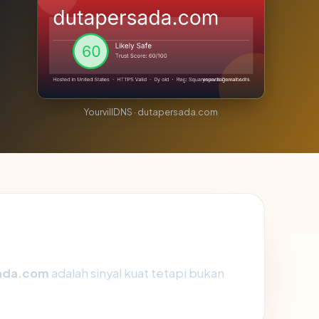
YourvillDNS · dutapersada.com
ada.com
adalah sinyal kuat tetapi bukan