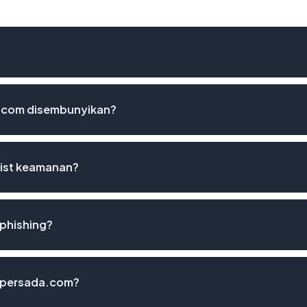
.com disembunyikan?
list keamanan?
phishing?
tapersada.com?