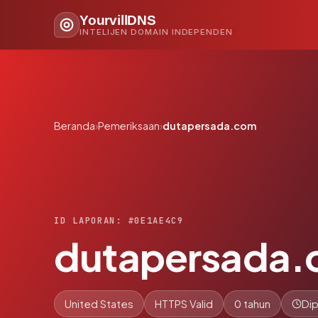
YourvillDNS
INTELIJEN DOMAIN INDEPENDEN
Beranda
›
Pemeriksaan
›
dutapersada.com
ID LAPORAN: #0E1AE4C9
dutapersada
United States
HTTPS Valid
0 tahun
Dip