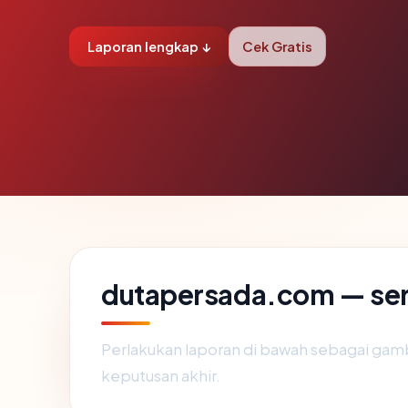
Laporan lengkap ↓
Cek Gratis
dutapersada.com — serv
Perlakukan laporan di bawah sebagai gamb
keputusan akhir.