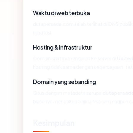
Waktu di web terbuka
dutapersada.com telah terlihat di DNS publik
reputasi.
Hosting & infrastruktur
Domain saat ini mengarah ke server di
United
hosting tidak sama dengan kepercayaan, tet
Domain yang sebanding
Situs dengan metadata serupa
dutapersad
biasanya mencakup baik bisnis sah maupun c
Kesimpulan