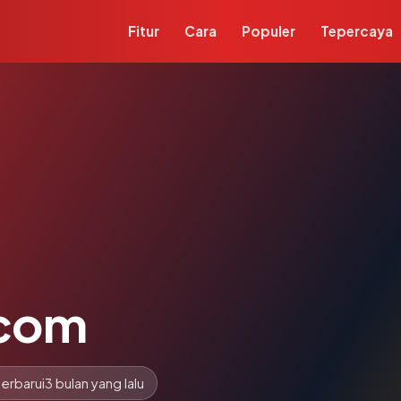
Fitur
Cara
Populer
Tepercaya
.com
erbarui
3 bulan yang lalu