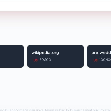
wikipedia.org
pre.wedd
70/100
100/10
US
US
i dibuat otomatis dari sinyal teknis publik. Ini bukan nasihat hukum atau