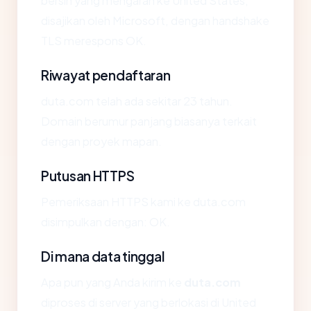
bersih yang mengarah ke United States,
disajikan oleh Microsoft, dengan handshake
TLS merespons OK.
Riwayat pendaftaran
duta.com telah ada sekitar 23 tahun.
Domain berumur panjang biasanya terkait
dengan proyek mapan.
Putusan HTTPS
Pemeriksaan HTTPS kami ke duta.com
disimpulkan dengan: OK.
Di mana data tinggal
Apa pun yang Anda kirim ke
duta.com
diproses di server yang berlokasi di United