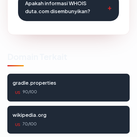
Apakah informasi WHOIS
duta.com disembunyikan?
Domain Terkait
gradle.properties
90/100
US
wikipedia.org
70/100
US