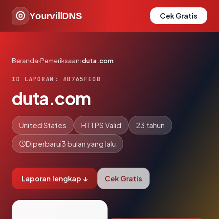
YourvillDNS
Cek Gratis
Beranda
›
Pemeriksaan
›
duta.com
ID LAPORAN: #B765FE0B
duta.com
United States
HTTPS Valid
23 tahun
Diperbarui
3 bulan yang lalu
Laporan lengkap ↓
Cek Gratis