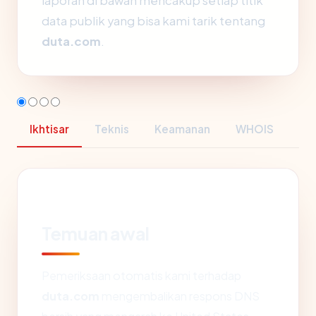
laporan di bawah mencakup setiap titik
data publik yang bisa kami tarik tentang
duta.com
.
Ikhtisar
Teknis
Keamanan
WHOIS
Temuan awal
Pemeriksaan otomatis kami terhadap
duta.com
mengembalikan respons DNS