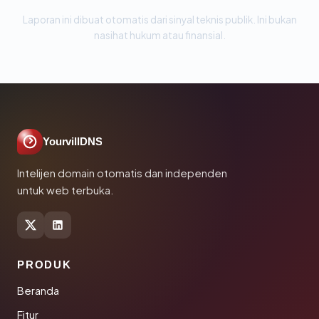
Laporan ini dibuat otomatis dari sinyal teknis publik. Ini bukan
nasihat hukum atau finansial.
YourvillDNS
Intelijen domain otomatis dan independen
untuk web terbuka.
PRODUK
Beranda
Fitur