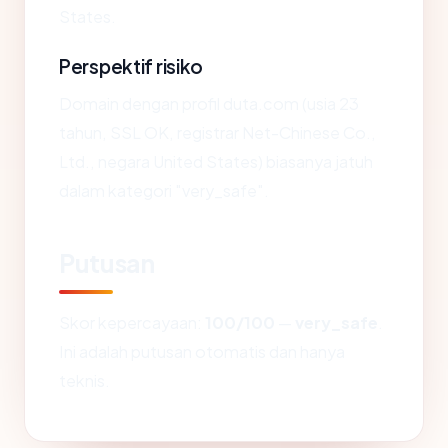
States.
Perspektif risiko
Domain dengan profil duta.com (usia 23
tahun, SSL OK, registrar Net-Chinese Co.,
Ltd., negara United States) biasanya jatuh
dalam kategori "very_safe".
Putusan
Skor kepercayaan:
100/100
—
very_safe
.
Ini adalah putusan otomatis dan hanya
teknis.