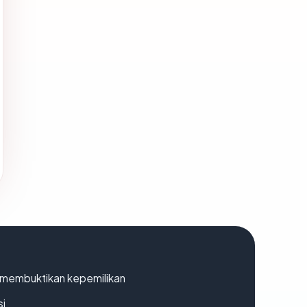
ak membuktikan kepemilikan
si