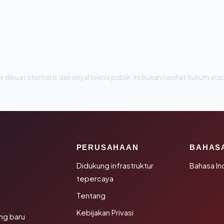
i dibuat otomatis dari sinyal teknis publik. Ini bukan nasihat hukum atau
K
PERUSAHAAN
BAHAS
Didukung infrastruktur
Bahasa In
tepercaya
Tentang
Kebijakan Privasi
ng baru