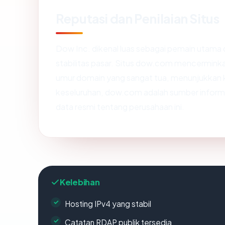
Reputasi dan Penilaian Situs
Dow Inc. dikenal luas sebagai pemain utama d
stabilitas pasar. Situs dow.com mencerminkan 
umur domain yang sangat tua, menunjukkan 
keseluruhan, dow.com adalah sumber inform
data resmi tentang perusahaan ini.
Kelebihan
Hosting IPv4 yang stabil
Catatan RDAP publik tersedia