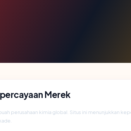
epercayaan Merek
uah perusahaan kimia global. Situs ini menunjukkan kepe
kade.