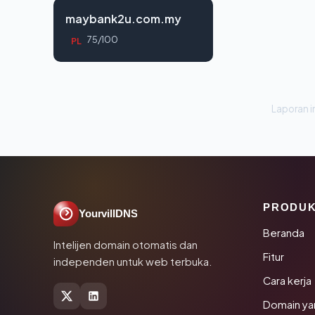
maybank2u.com.my
75/100
PL
Laporan in
PRODU
YourvillDNS
Beranda
Intelijen domain otomatis dan
Fitur
independen untuk web terbuka.
Cara kerja
Domain ya