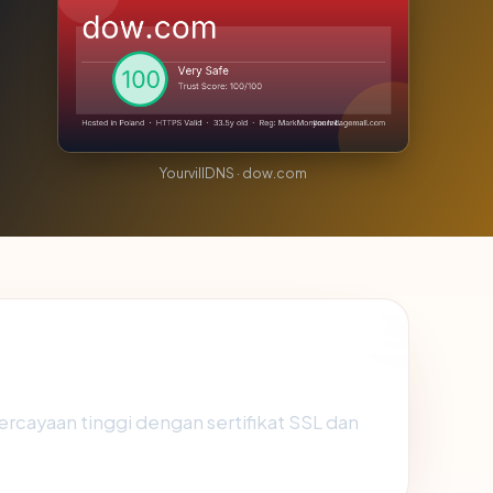
YourvillDNS · dow.com
rcayaan tinggi dengan sertifikat SSL dan