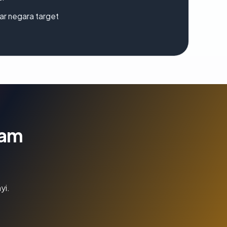
uar negara target
lam
yi.