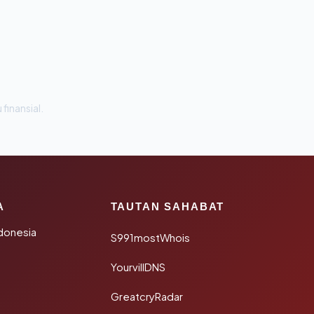
 finansial.
A
TAUTAN SAHABAT
donesia
S991mostWhois
YourvillDNS
GreatcryRadar