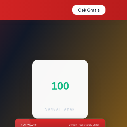
Cek Gratis
100
SANGAT AMAN