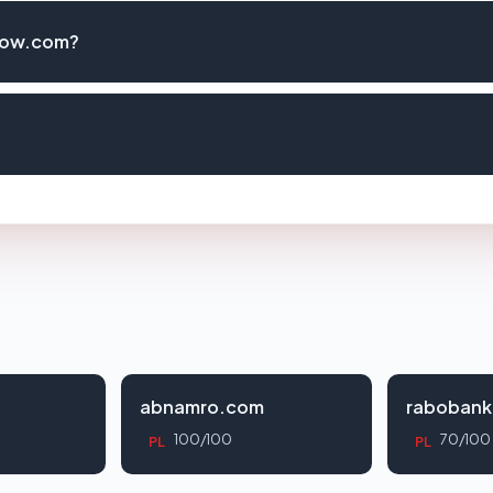
 dow.com?
abnamro.com
rabobank
100/100
70/100
PL
PL