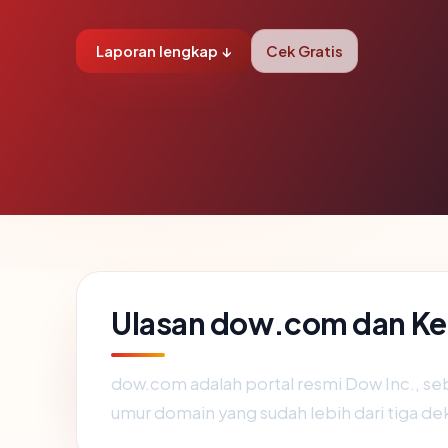
Laporan lengkap ↓
Cek Gratis
Ulasan dow.com dan K
dow.com adalah portal resmi Dow Inc., seb
umur domain yang sudah lebih dari tiga de