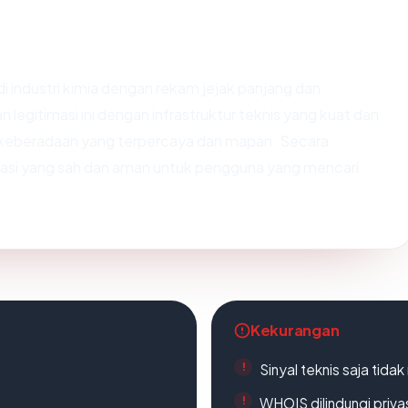
i industri kimia dengan rekam jejak panjang dan
legitimasi ini dengan infrastruktur teknis yang kuat dan
keberadaan yang terpercaya dan mapan. Secara
asi yang sah dan aman untuk pengguna yang mencari
Kekurangan
Sinyal teknis saja tid
WHOIS dilindungi priva