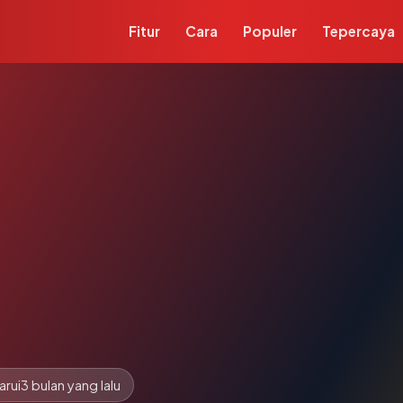
Fitur
Cara
Populer
Tepercaya
arui
3 bulan yang lalu