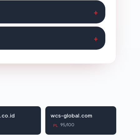
.co.id
wcs-global.com
95/100
PL