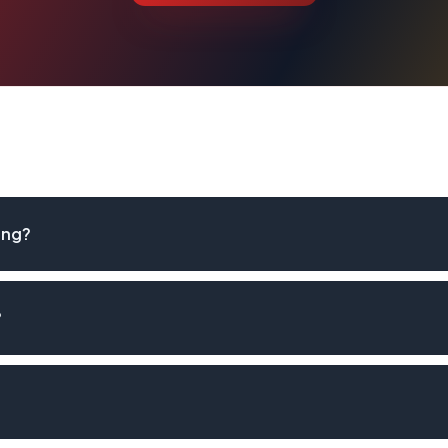
ang?
?