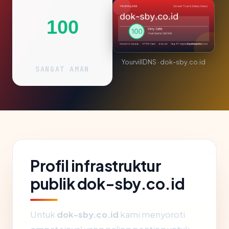
100
YourvillDNS · dok-sby.co.id
SANGAT AMAN
Profil infrastruktur
publik dok-sby.co.id
Untuk
dok-sby.co.id
kami menyoroti