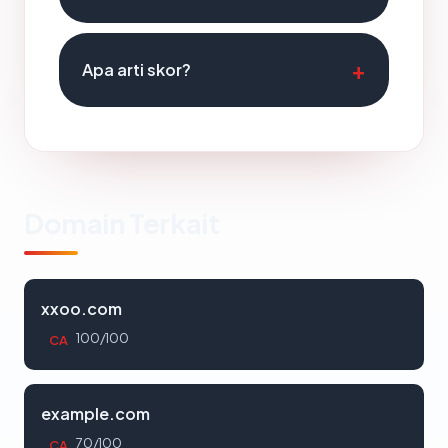
Apa arti skor?
Domain Terkait
xxoo.com
100/100
CA
example.com
70/100
CA