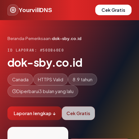
YourvillDNS
Cek Gratis
Beranda
›
Pemeriksaan
›
dok-sby.co.id
ID LAPORAN: #50DB60E0
dok-sby.co.id
Canada
HTTPS Valid
8.9 tahun
Diperbarui
3 bulan yang lalu
Laporan lengkap ↓
Cek Gratis