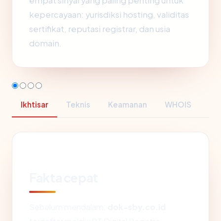
empat sinyal yang paling penting untuk
kepercayaan: yurisdiksi hosting, validitas
sertifikat, reputasi registrar, dan usia
domain.
Ikhtisar
Teknis
Keamanan
WHOIS
Fakta cepat
Sebelum mendalam:
dok-sby.co.id