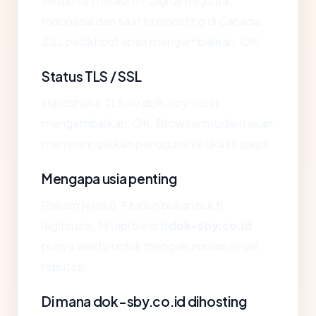
terdaftar melalui PT Digital Registra
Indonesia dan saat ini dihosting di Canada.
SSL pada host apex mengembalikan: OK.
Status TLS / SSL
Handshake TLS ke dok-sby.co.id
mengembalikan: OK. Browser modern akan
memperingatkan pengguna ketika ini gagal.
Mengapa usia penting
Rekam jejak 8.9 tahun bukan bukti
legitimasi, tetapi berarti
dok-sby.co.id
punya waktu untuk mengakumulasi sinyal
reputasi.
Di mana dok-sby.co.id dihosting