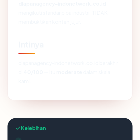
dlapanagency-indonetwork.co.id
mengikuti standar pipa industri. TIDAK
membuktikan konten jujur.
Intinya
dlapanagency-indonetwork.co.id berakhir
di
40/100
— itu
moderate
dalam skala
kami.
Kelebihan