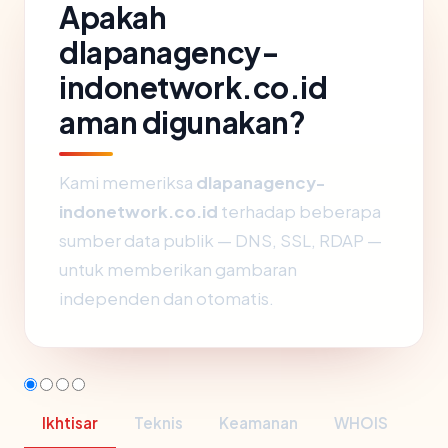
Apakah
dlapanagency-
indonetwork.co.id
aman digunakan?
Kami memeriksa
dlapanagency-
indonetwork.co.id
terhadap beberapa
sumber data publik — DNS, SSL, RDAP —
untuk memberikan gambaran
independen dan otomatis.
Ikhtisar
Teknis
Keamanan
WHOIS