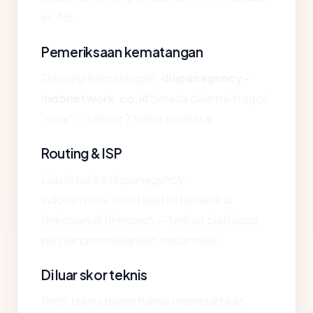
ini: No.
Pemeriksaan kematangan
Dari segi kematangan,
dlapanagency-
indonetwork.co.id
berada dalam kategori
"new" — sekitar ? tahun terdaftar.
Routing & ISP
Lalu lintas ke dlapanagency-
indonetwork.co.id saat ini berakhir di
Unknown di Unknown — terlihat oleh siapa
pun yang menjalankan traceroute.
Di luar skor teknis
Profil teknis bersih hanya membuktikan