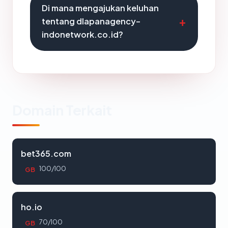
Di mana mengajukan keluhan
tentang dlapanagency-
indonetwork.co.id?
Domain Terkait
bet365.com
100/100
GB
ho.io
70/100
GB