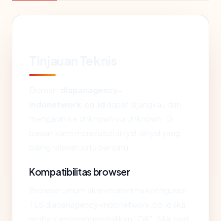
Tinjauan Teknis
Domain
dlapanagency-
indonetwork.co.id
dapat dijangkau dan
mengarah ke Unknown via Unknown. Di
bawah kami menelusuri sinyal-sinyal yang
paling relevan satu per satu.
Kompatibilitas browser
Browser umum akan menerima konfigurasi
TLS dlapanagency-indonetwork.co.id jika
probe kami mengembalikan "OK". Nilai saat