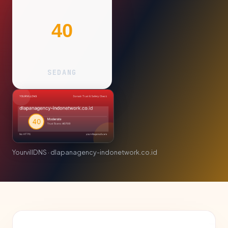
40
SEDANG
YourvillDNS · dlapanagency-indonetwork.co.id