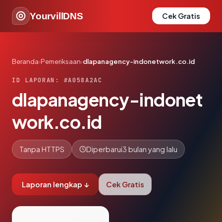
YourvillDNS
Cek Gratis
Beranda
›
Pemeriksaan
›
dlapanagency-indonetwork.co.id
ID LAPORAN: #A058A2AC
dlapanagency-indonet
work.co.id
Tanpa HTTPS
Diperbarui
3 bulan yang lalu
Laporan lengkap ↓
Cek Gratis