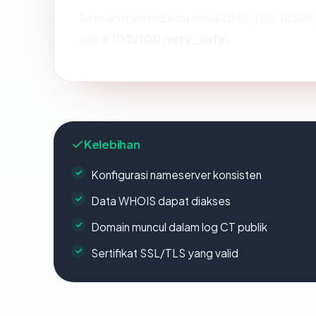
Setelah memadukan sinyal DNS, TLS, RDAP, 
ada di
100/100
(
very_safe
).
Kelebihan
Konfigurasi nameserver konsisten
Data WHOIS dapat diakses
Domain muncul dalam log CT publik
Sertifikat SSL/TLS yang valid