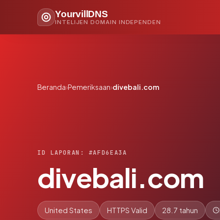
YourvillDNS
INTELIJEN DOMAIN INDEPENDEN
Beranda
›
Pemeriksaan
›
divebali.com
ID LAPORAN: #AFD6EA3A
divebali.com
United States
HTTPS Valid
28.7 tahun