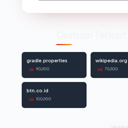
Domain Terkait
gradle.properties
wikipedia.org
90/100
70/100
US
US
btn.co.id
100/100
US
Laporan in