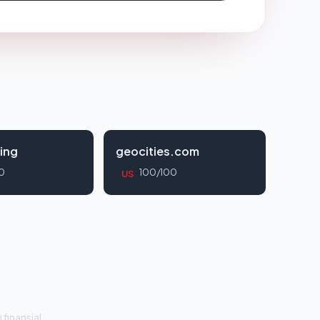
ing
geocities.com
0
100/100
US
 finansial.