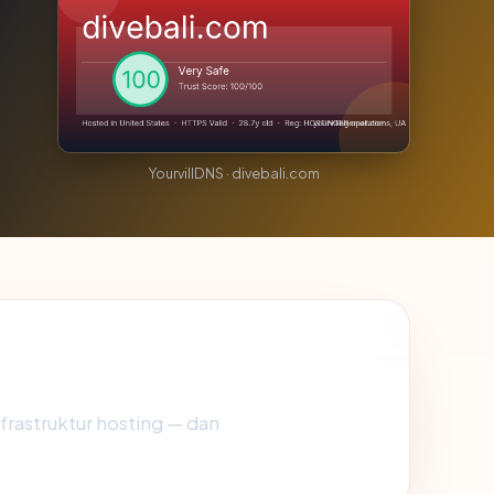
YourvillDNS · divebali.com
nfrastruktur hosting — dan