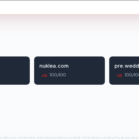
nuklea.com
pre.wedd
100/100
100/10
US
US
i dibuat otomatis dari sinyal teknis publik. Ini bukan nasihat hukum atau