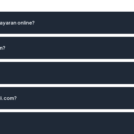
ayaran online?
om?
li.com?