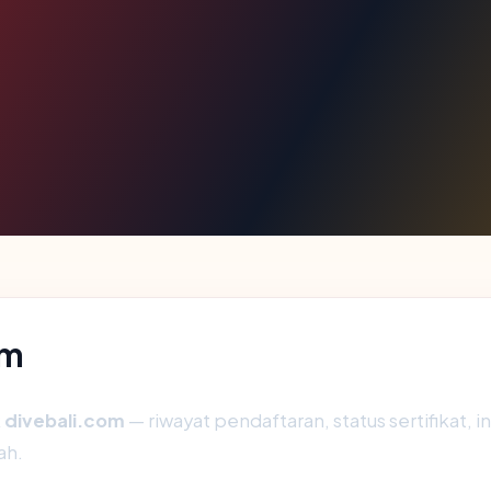
om
k
divebali.com
— riwayat pendaftaran, status sertifikat, i
ah.