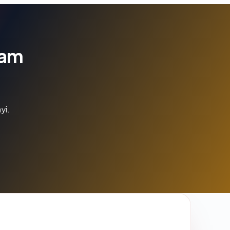
lam
yi.