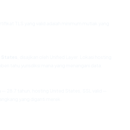
fikat TLS yang valid adalah minimum mutlak yang
 States
, disajikan oleh Unified Layer. Lokasi hosting
eri tahu yurisdiksi mana yang menangani data.
m
— 28.7 tahun, hosting United States, SSL valid —
angkang yang diganti merek.