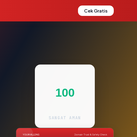
Cek Gratis
100
SANGAT AMAN