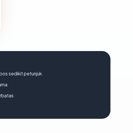
os sedikit petunjuk
lama
erbatas