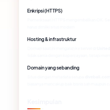
Enkripsi (HTTPS)
Pemeriksaan HTTPS mengembalikan OK. Serti
harus dimiliki situs modern.
Hosting & infrastruktur
Domain saat ini mengarah ke server di
United
tidak sama dengan kepercayaan, tetapi memb
Domain yang sebanding
Situs dengan metadata serupa
divebali.co
biasanya mencakup baik bisnis sah maupun c
Kesimpulan