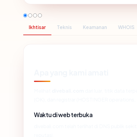
Ikhtisar
Teknis
Keamanan
WHOIS
Apa yang kami amati
Melihat
divebali.com
dari luar, titik data te
(OK), dan registrar (HOSTINGER operations,
Waktu di web terbuka
divebali.com telah terlihat di DNS publik sek
reputasi.