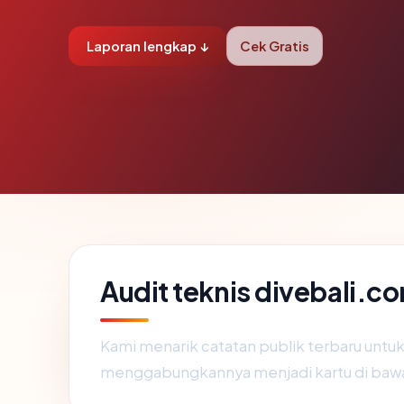
Laporan lengkap ↓
Cek Gratis
Audit teknis divebali.c
Kami menarik catatan publik terbaru untu
menggabungkannya menjadi kartu di baw