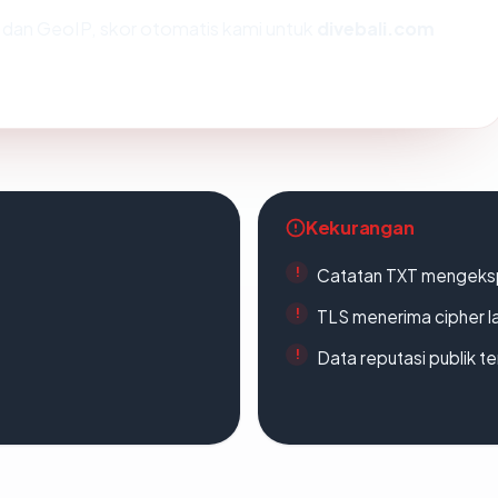
dan GeoIP, skor otomatis kami untuk
divebali.com
Kekurangan
Catatan TXT mengeksp
TLS menerima cipher 
Data reputasi publik t