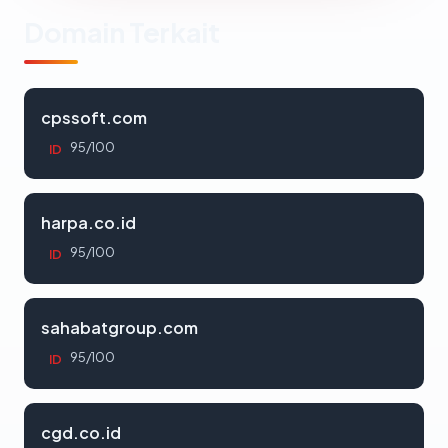
Domain Terkait
cpssoft.com
95/100
ID
harpa.co.id
95/100
ID
sahabatgroup.com
95/100
ID
cgd.co.id