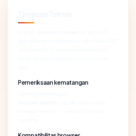
Tinjauan Teknis
Domain
discoverycenter.co.id
dapat
dijangkau dan mengarah ke Indonesia via PT
IndoInternet. Di bawah kami menelusuri
sinyal-sinyal yang paling relevan satu per
satu.
Pemeriksaan kematangan
Dari segi kematangan,
discoverycenter.co.id
berada dalam
kategori "mature" — sekitar 27.8 tahun
terdaftar.
Kompatibilitas browser