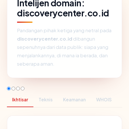
Intelijen domain:
discoverycenter.co.id
Pandangan pihak ketiga yang netral pada
discoverycenter.co.id
dibangun
sepenuhnya dari data publik: siapa yang
menjalankannya, di mana ia berada, dan
seberapa aman.
Ikhtisar
Teknis
Keamanan
WHOIS