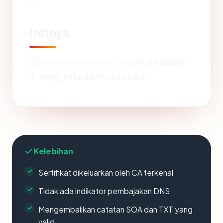
Intinya
discoverycenter.co.id berakhir di
95/100
—
itu
very_safe
dalam skala kami.
Kelebihan
Sertifikat dikeluarkan oleh CA terkenal
Tidak ada indikator pembajakan DNS
Mengembalikan catatan SOA dan TXT yang
valid