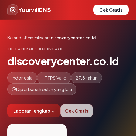
YourvillDNS
Cek Gratis
Beranda
›
Pemeriksaan
›
discoverycenter.co.id
ID LAPORAN: #4CD9FAA8
discoverycenter.co.id
Indonesia
HTTPS Valid
27.8 tahun
Diperbarui
3 bulan yang lalu
Laporan lengkap ↓
Cek Gratis