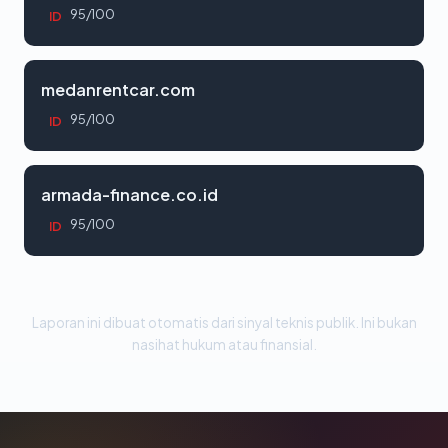
95/100
ID
medanrentcar.com
95/100
ID
armada-finance.co.id
95/100
ID
Laporan ini dibuat otomatis dari sinyal teknis publik. Ini bukan
nasihat hukum atau finansial.