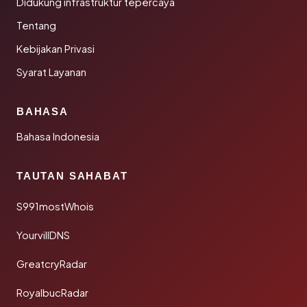
Didukung infrastruktur tepercaya
Tentang
Kebijakan Privasi
Syarat Layanan
BAHASA
Bahasa Indonesia
TAUTAN SAHABAT
S991mostWhois
YourvillDNS
GreatcryRadar
RoyalbucRadar