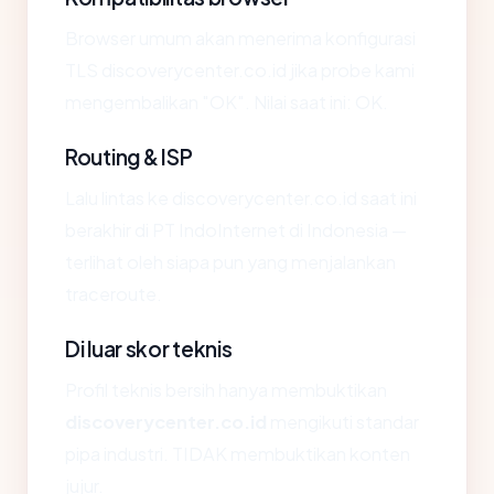
Browser umum akan menerima konfigurasi
TLS discoverycenter.co.id jika probe kami
mengembalikan "OK". Nilai saat ini: OK.
Routing & ISP
Lalu lintas ke discoverycenter.co.id saat ini
berakhir di PT IndoInternet di Indonesia —
terlihat oleh siapa pun yang menjalankan
traceroute.
Di luar skor teknis
Profil teknis bersih hanya membuktikan
discoverycenter.co.id
mengikuti standar
pipa industri. TIDAK membuktikan konten
jujur.