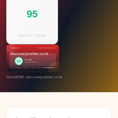
95
SANGAT AMAN
YourvillDNS · discoverycenter.co.id