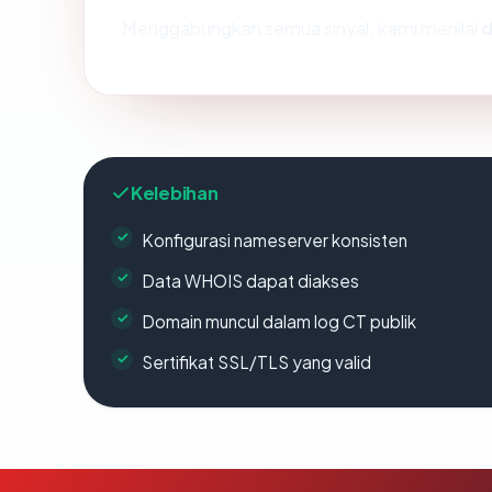
Menggabungkan semua sinyal, kami menilai
d
Kelebihan
Konfigurasi nameserver konsisten
Data WHOIS dapat diakses
Domain muncul dalam log CT publik
Sertifikat SSL/TLS yang valid