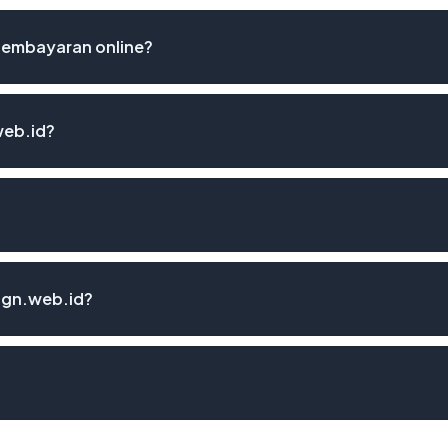
pembayaran online?
web.id?
ign.web.id?