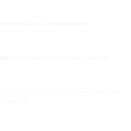
n dikdesign.web.id, pemeriksaan enkripsi
web.id
di jaringan PT Jetorbit Teknologi Indonesia,
n (17.6 tahun, SSL OK, hosting Indonesia, pendaftaran
a "very_safe".