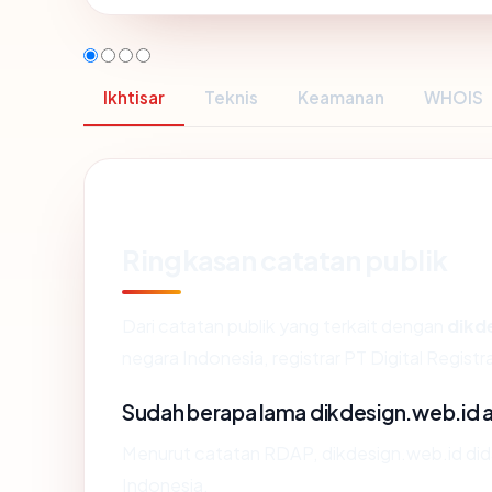
Ikhtisar
Teknis
Keamanan
WHOIS
Ringkasan catatan publik
Dari catatan publik yang terkait dengan
dikd
negara Indonesia, registrar PT Digital Registra
Sudah berapa lama dikdesign.web.id 
Menurut catatan RDAP, dikdesign.web.id didaft
Indonesia.