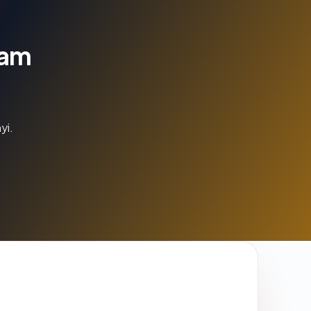
lam
yi.