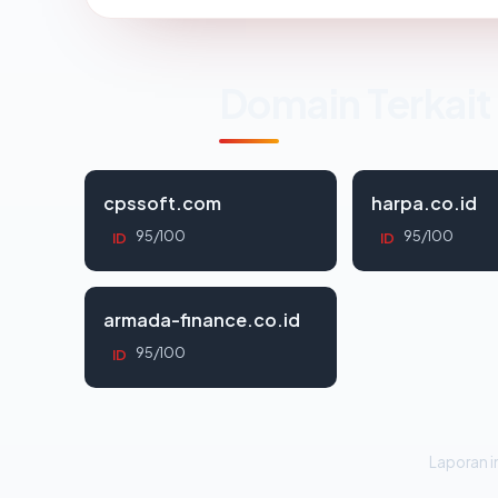
Domain Terkait
cpssoft.com
harpa.co.id
95/100
95/100
ID
ID
armada-finance.co.id
95/100
ID
Laporan in