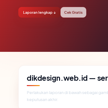
Laporan lengkap ↓
Cek Gratis
dikdesign.web.id — serv
Perlakukan laporan di bawah sebagai gamb
keputusan akhir.