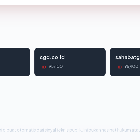
cgd.co.id
sahabatg
95/100
95/100
ID
ID
i dibuat otomatis dari sinyal teknis publik. Ini bukan nasihat hukum atau