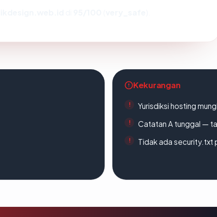
ikdesign.web.id
di
95/100
(
very_safe
).
Kekurangan
Yurisdiksi hosting mun
Catatan A tunggal — ta
Tidak ada security.txt 