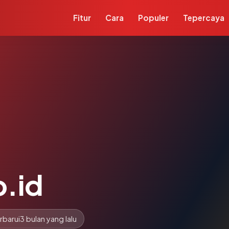
Fitur
Cara
Populer
Tepercaya
.id
rbarui
3 bulan yang lalu