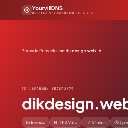
YourvillDNS
INTELIJEN DOMAIN INDEPENDEN
Beranda
›
Pemeriksaan
›
dikdesign.web.id
ID LAPORAN: #57CF267B
dikdesign.web
Indonesia
HTTPS Valid
17.6 tahun
Dipe