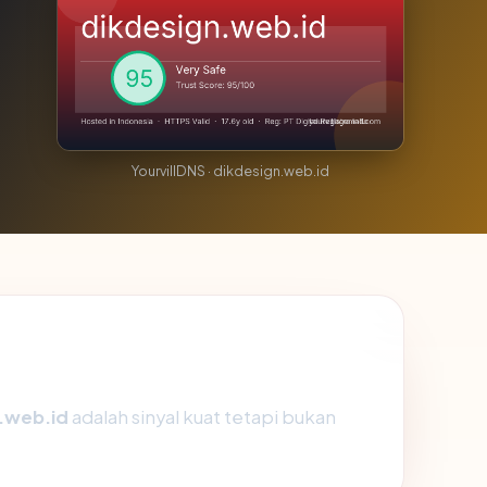
YourvillDNS · dikdesign.web.id
.web.id
adalah sinyal kuat tetapi bukan