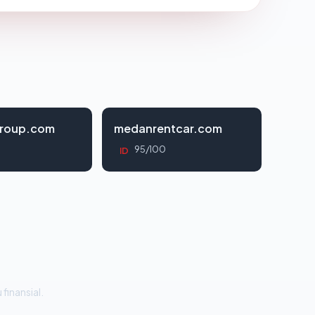
roup.com
medanrentcar.com
95/100
ID
 finansial.