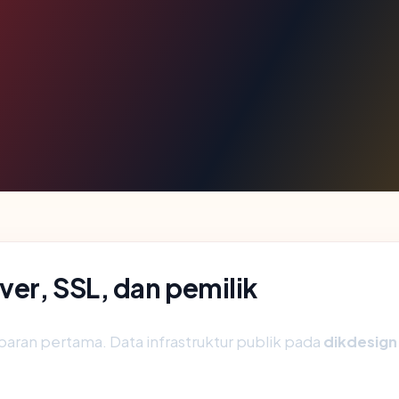
er, SSL, dan pemilik
aran pertama. Data infrastruktur publik pada
dikdesign