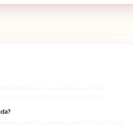
esign.web.id
, kami mengekstrak empat anchor:
 Indonesia, usia 17.6 tahun, status enkripsi OK.
ada?
arkan sekitar 17.6 tahun lalu melalui PT Digital Registra