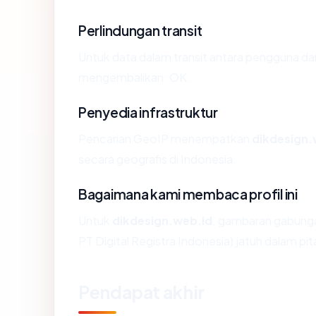
Perlindungan transit
Untuk data dalam transit antara pengguna da
mengembalikan: OK.
Penyedia infrastruktur
Pencarian GeoIP menempatkan
dikdesign.
secara geografis di Indonesia.
Bagaimana kami membaca profil ini
Untuk
dikdesign.web.id
, gambaran gabunga
PT Digital Registra Indonesia) jatuh dalam pit
Pendapat akhir