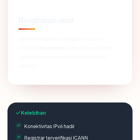
Ringkasan skor
deltaananda-dmb-blogspot.com →
40/100 (
moderate
). Nilai dihitung ulang
setiap penyegaran dari catatan publik
terbaru.
Kelebihan
Konektivitas IPv6 hadir
Registrar terverifikasi ICANN