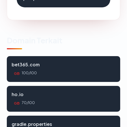
Domain Terkait
bet365.com
100/100
GB
ho.io
70/100
GB
gradle.properties