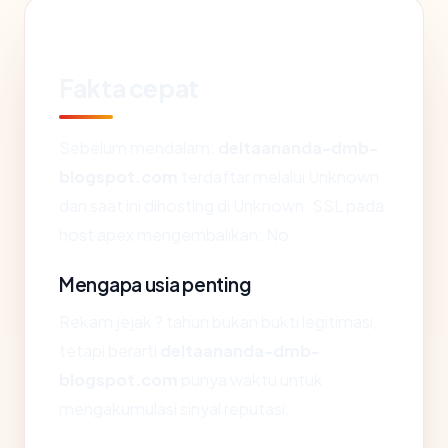
Fakta cepat
Sebelum mendalam:
deltaananda-dmb-
blogspot.com
terdaftar melalui Unknown
dan saat ini dihosting di Unknown. SSL pada
host apex mengembalikan: No.
Mengapa usia penting
Rekam jejak ? tahun bukan bukti legitimasi,
tetapi berarti
deltaananda-dmb-
blogspot.com
punya waktu untuk
mengakumulasi sinyal reputasi.