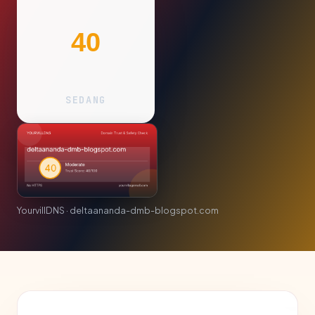
40
SEDANG
YourvillDNS · deltaananda-dmb-blogspot.com