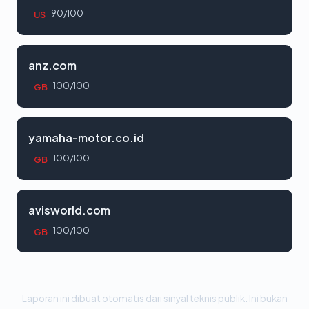
90/100
US
anz.com
100/100
GB
yamaha-motor.co.id
100/100
GB
avisworld.com
100/100
GB
Laporan ini dibuat otomatis dari sinyal teknis publik. Ini bukan