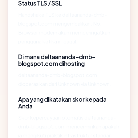
Status TLS / SSL
Handshake TLS ke deltaananda-dmb-
blogspot.com mengembalikan: No.
Browser modern akan memperingatkan
pengguna ketika ini gagal.
Di mana deltaananda-dmb-
blogspot.com dihosting
deltaananda-dmb-blogspot.com
dioperasikan dari Unknown via Unknown.
Apa yang dikatakan skor kepada
Anda
Skor kepercayaan otomatis deltaananda-
dmb-blogspot.com mencerminkan apakah
ia mengikuti praktik infrastruktur standar.