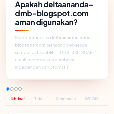
Apakah deltaananda-
dmb-blogspot.com
aman digunakan?
Kami memeriksa
deltaananda-dmb-
blogspot.com
terhadap beberapa
sumber data publik — DNS, SSL, RDAP —
untuk memberikan gambaran
independen dan otomatis.
Ikhtisar
Teknis
Keamanan
WHOIS