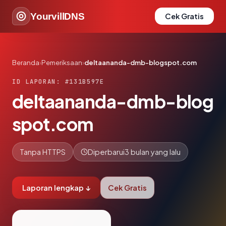
YourvillDNS
Cek Gratis
Beranda
›
Pemeriksaan
›
deltaananda-dmb-blogspot.com
ID LAPORAN: #131B597E
deltaananda-dmb-blog
spot.com
Tanpa HTTPS
Diperbarui
3 bulan yang lalu
Laporan lengkap ↓
Cek Gratis